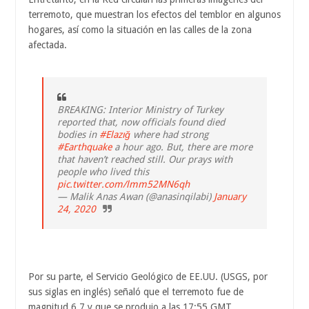
terremoto, que muestran los efectos del temblor en algunos
hogares, así como la situación en las calles de la zona
afectada.
BREAKING: Interior Ministry of Turkey
reported that, now officials found died
bodies in
#Elazığ
where had strong
#Earthquake
a hour ago. But, there are more
that haven’t reached still. Our prays with
people who lived this
pic.twitter.com/lmm52MN6qh
— Malik Anas Awan (@anasinqilabi)
January
24, 2020
Por su parte, el Servicio Geológico de EE.UU. (USGS, por
sus siglas en inglés) señaló que el terremoto fue de
magnitud 6,7 y que se produjo a las 17:55 GMT,