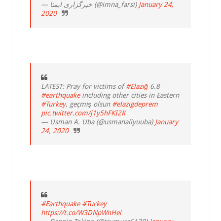
— خبرگزاری ایمنا (@imna_farsi)
January 24,
2020
LATEST: Pray for victims of
#Elazığ
6.8
#earthquake
including other cities in Eastern
#Turkey
, geçmiş olsun
#elazıgdeprem
pic.twitter.com/j1y5hFKI2K
— Usman A. Uba (@usmanaliyuuba)
January
24, 2020
#Earthquake
#Turkey
https://t.co/W3DNpWnHei