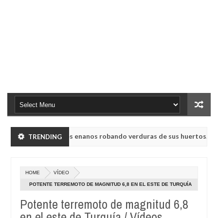
ron a humanoides enanos robando verduras de sus huertos.
TRENDING
May
23,
usa UVB-76, conocida como la radio del fin del mundo volvió a emiti
0
2025
HOME
VÍDEO
ron a humanoides enanos robando verduras de sus huertos.
POTENTE TERREMOTO DE MAGNITUD 6,8 EN EL ESTE DE TURQUÍA
May
/ VÍDEOS
23,
Potente terremoto de magnitud 6,8
usa UVB-76, conocida como la radio del fin del mundo volvió a emiti
0
2025
en el este de Turquía / Vídeos