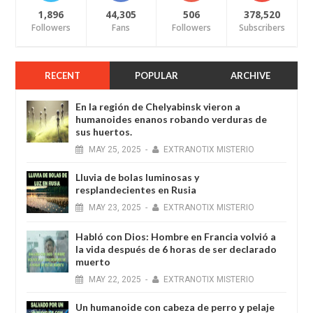
1,896
44,305
506
378,520
Followers
Fans
Followers
Subscribers
RECENT
POPULAR
ARCHIVE
En la región de Chelyabinsk vieron a
humanoides enanos robando verduras de
sus huertos.
MAY
25,
2025
-
EXTRANOTIX MISTERIO
Lluvia de bolas luminosas y
resplandecientes en Rusia
MAY
23,
2025
-
EXTRANOTIX MISTERIO
Habló con Dios: Hombre en Francia volvió a
la vida después de 6 horas de ser declarado
muerto
MAY
22,
2025
-
EXTRANOTIX MISTERIO
Un humanoide con cabeza de perro у pelaje