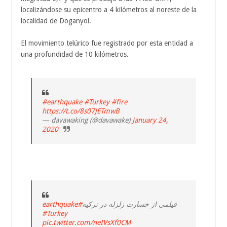
localizándose su epicentro a 4 kilómetros al noreste de la
localidad de Doganyol.
El movimiento telúrico fue registrado por esta entidad a
una profundidad de 10 kilómetros.
#earthquake
#Turkey
#fire
https://t.co/8s07JETmwB
— davawaking (@davawake)
January 24,
2020
#earthquake
فیلمی از خسارت زلزله در ترکیه
#Turkey
pic.twitter.com/neIVsXf0CM