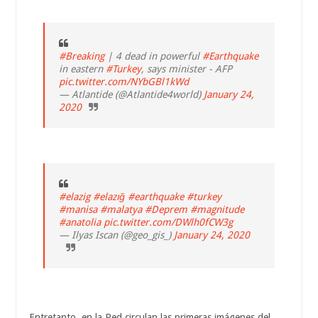
#Breaking
| 4 dead in powerful
#Earthquake
in eastern
#Turkey
, says minister - AFP
pic.twitter.com/NYbGBl1kWd
— Atlantide (@Atlantide4world)
January 24,
2020
#elazig
#elazığ
#earthquake
#turkey
#manisa
#malatya
#Deprem
#magnitude
#anatolia
pic.twitter.com/DWlh0fCW3g
— Ilyas Iscan (@geo_gis_)
January 24, 2020
Entretanto, en la Red circulan las primeras imágenes del