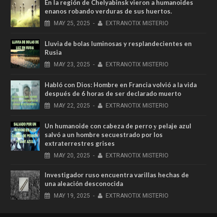
En la región de Chelyabinsk vieron a humanoides
enanos robando verduras de sus huertos.
MAY
25,
2025
-
EXTRANOTIX MISTERIO
Lluvia de bolas luminosas y resplandecientes en
Rusia
MAY
23,
2025
-
EXTRANOTIX MISTERIO
Habló con Dios: Hombre en Francia volvió a la vida
después de 6 horas de ser declarado muerto
MAY
22,
2025
-
EXTRANOTIX MISTERIO
Un humanoide con cabeza de perro у pelaje azul
salvó a un hombre secuestrado por los
extraterrestres grises
MAY
20,
2025
-
EXTRANOTIX MISTERIO
Investigador ruso encuentra varillas hechas de
una aleación desconocida
MAY
19,
2025
-
EXTRANOTIX MISTERIO