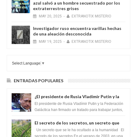
azul salvó a un hombre secuestrado por los
extraterrestres grises
MAY
20,
2025
-
EXTRANOTIX MISTERIO
Investigador ruso encuentra varillas hechas
de una aleación desconocida
MAY
19,
2025
-
EXTRANOTIX MISTERIO
Select Language
▼
ENTRADAS POPULARES
¿El presidente de Rusia Vladímir Putin y la
Federación Galactica han firmado un
El presidente de Rusia Vladímir Putin y la Federación
tratado para acabar con los Sionistas?
Galáctica han firmado un tratado para trabajar juntos,
para exponer a todos los Si...
El secreto de los secretos, un secreto que
cambiaría por completo el destino de la
Un secreto que se le ha ocultado a la humanidad El
humanidad
secreto de los secretos En el verano de 2003, en una