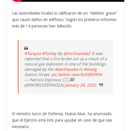
Las autoridades locales lo calificaron de un "temblor grave"
que causó daños en edificios. Según los primeros informes
más de 14 personas han fallecido.
#Turquia
#Turkey
By
@mirlivamka2
It was
reported that a fire broke out as a result of a
natural gas explosion in one of the buildings
damaged by the
#earthquake
in
#elazig
Station Street.
pic.twitter.com/KzDI8XfXHs
— Patricio Espinoza 🇨🇱🚒
(@PATRICIOSPINOZA)
January 24, 2020
El ministro turco de Defensa, Hulusi Akar, ha anunciado
que el Ejército está listo para ayudar en caso de que sea
necesario.