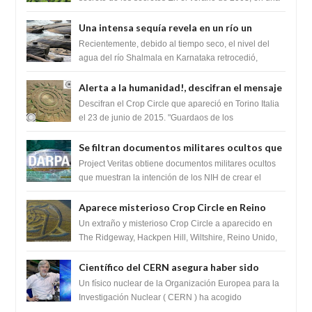
zona inexplorada de las m...
Una intensa sequía revela en un río un
impresionante hallazgo de miles de Shiva
Recientemente, debido al tiempo seco, el nivel del
Lingas
agua del río Shalmala en Karnataka retrocedió,
revelando la presencia de miles de Shiv...
Alerta a la humanidad!, descifran el mensaje
del Crop Circle de Torino ,Italia
Descifran el Crop Circle que apareció en Torino Italia
el 23 de junio de 2015. "Guardaos de los
extraterrestres con regalos! Esos ...
Se filtran documentos militares ocultos que
muestran la intención de los NIH de crear el
Project Veritas obtiene documentos militares ocultos
SARS-CoV-2, utilizando la investigación de
que muestran la intención de los NIH de crear el
SARS-CoV-2, utilizando la investigaci...
ganancia de función
Aparece misterioso Crop Circle en Reino
Unido 23 de junio 2016
Un extraño y misterioso Crop Circle a aparecido en
The Ridgeway, Hackpen Hill, Wiltshire, Reino Unido,
fue reportado por Crop circle conec...
Científico del CERN asegura haber sido
ayudado por seres de luz durante una
Un físico nuclear de la Organización Europea para la
prueba del Colisionador de Hadrones
Investigación Nuclear ( CERN ) ha acogido
recientemente el cristianismo en su corazó...