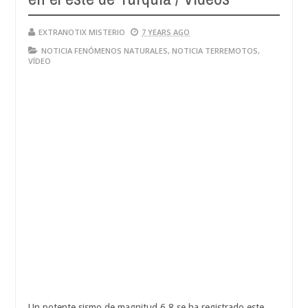
EXTRANOTIX MISTERIO
7 YEARS AGO
NOTICIA FENÓMENOS NATURALES
,
NOTICIA TERREMOTOS
,
VÍDEO
Un potente sismo de magnitud 6,8 se ha registrado este