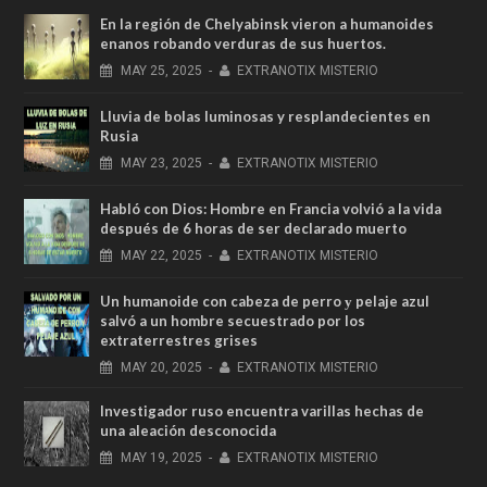
En la región de Chelyabinsk vieron a humanoides
enanos robando verduras de sus huertos.
MAY
25,
2025
-
EXTRANOTIX MISTERIO
Lluvia de bolas luminosas y resplandecientes en
Rusia
MAY
23,
2025
-
EXTRANOTIX MISTERIO
Habló con Dios: Hombre en Francia volvió a la vida
después de 6 horas de ser declarado muerto
MAY
22,
2025
-
EXTRANOTIX MISTERIO
Un humanoide con cabeza de perro у pelaje azul
salvó a un hombre secuestrado por los
extraterrestres grises
MAY
20,
2025
-
EXTRANOTIX MISTERIO
Investigador ruso encuentra varillas hechas de
una aleación desconocida
MAY
19,
2025
-
EXTRANOTIX MISTERIO