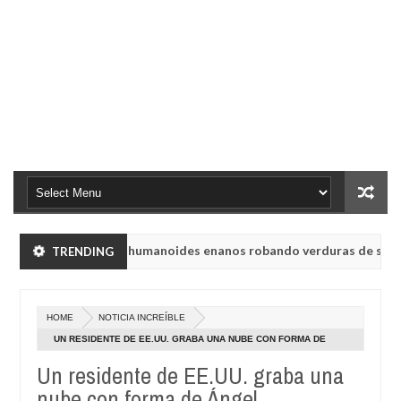
yabinsk vieron a humanoides enanos robando verduras de sus huerto
TRENDING
ón de radio rusa UVB-76, conocida como la radio del fin del mundo vo
HOME
NOTICIA INCREÍBLE
yabinsk vieron a humanoides enanos robando verduras de sus huerto
UN RESIDENTE DE EE.UU. GRABA UNA NUBE CON FORMA DE
ÁNGEL
Un residente de EE.UU. graba una
ón de radio rusa UVB-76, conocida como la radio del fin del mundo vo
nube con forma de Ángel