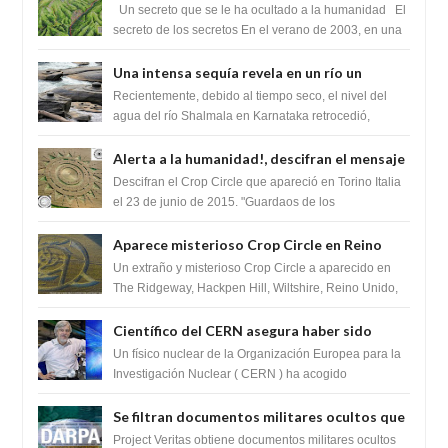
cambiaría por completo el destino de la
Un secreto que se le ha ocultado a la humanidad El
humanidad
secreto de los secretos En el verano de 2003, en una
zona inexplorada de las m...
Una intensa sequía revela en un río un
impresionante hallazgo de miles de Shiva
Recientemente, debido al tiempo seco, el nivel del
Lingas
agua del río Shalmala en Karnataka retrocedió,
revelando la presencia de miles de Shiv...
Alerta a la humanidad!, descifran el mensaje
del Crop Circle de Torino ,Italia
Descifran el Crop Circle que apareció en Torino Italia
el 23 de junio de 2015. "Guardaos de los
extraterrestres con regalos! Esos ...
Aparece misterioso Crop Circle en Reino
Unido 23 de junio 2016
Un extraño y misterioso Crop Circle a aparecido en
The Ridgeway, Hackpen Hill, Wiltshire, Reino Unido,
fue reportado por Crop circle conec...
Científico del CERN asegura haber sido
ayudado por seres de luz durante una
Un físico nuclear de la Organización Europea para la
prueba del Colisionador de Hadrones
Investigación Nuclear ( CERN ) ha acogido
recientemente el cristianismo en su corazó...
Se filtran documentos militares ocultos que
muestran la intención de los NIH de crear el
Project Veritas obtiene documentos militares ocultos