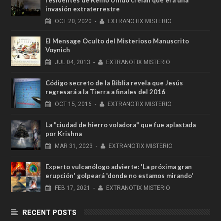
invasión extraterrestre
OCT
20,
2020
-
EXTRANOTIX MISTERIO
El Mensage Oculto del Misterioso Manuscrito
Voynich
JUL
04,
2013
-
EXTRANOTIX MISTERIO
Código secreto de la Biblia revela que Jesús
regresará a la Tierra a finales del 2016
OCT
15,
2016
-
EXTRANOTIX MISTERIO
La "ciudad de hierro voladora" que fue aplastada
por Krishna
MAR
31,
2023
-
EXTRANOTIX MISTERIO
Experto vulcanólogo advierte: 'La próxima gran
erupción' golpeará 'donde no estamos mirando'
FEB
17,
2021
-
EXTRANOTIX MISTERIO
RECENT POSTS