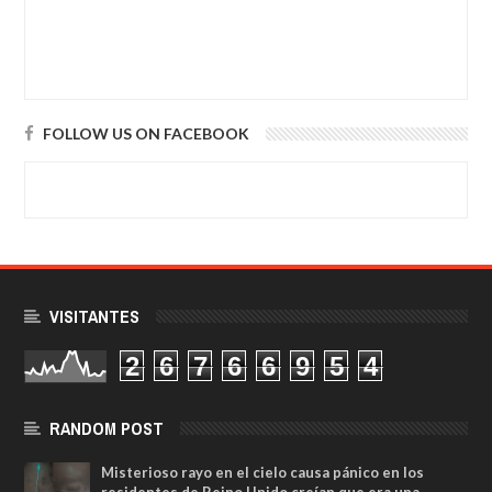
FOLLOW US ON FACEBOOK
VISITANTES
2
6
7
6
6
9
5
4
RANDOM POST
Misterioso rayo en el cielo causa pánico en los
residentes de Reino Unido creían que era una