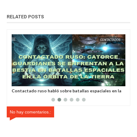
RELATED POSTS
ÍA
EXTRANOTIX MISTERIO
CONTACTADOS
EXTRANOT
Contactado ruso habló sobre batallas espaciales en la
Un 
órbita de la Tierra
esc
No hay comentarios.: