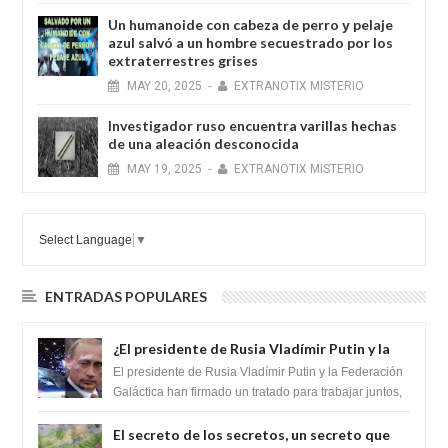
Un humanoide con cabeza de perro у pelaje
azul salvó a un hombre secuestrado por los
extraterrestres grises
MAY
20,
2025
-
EXTRANOTIX MISTERIO
Investigador ruso encuentra varillas hechas
de una aleación desconocida
MAY
19,
2025
-
EXTRANOTIX MISTERIO
Select Language
▼
ENTRADAS POPULARES
¿El presidente de Rusia Vladímir Putin y la
Federación Galactica han firmado un
El presidente de Rusia Vladímir Putin y la Federación
tratado para acabar con los Sionistas?
Galáctica han firmado un tratado para trabajar juntos,
para exponer a todos los Si...
El secreto de los secretos, un secreto que