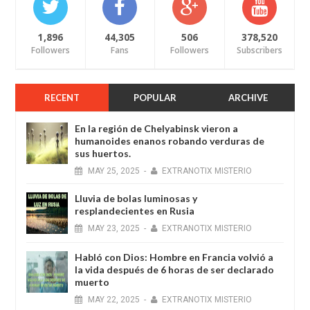
1,896
44,305
506
378,520
Followers
Fans
Followers
Subscribers
RECENT
POPULAR
ARCHIVE
En la región de Chelyabinsk vieron a
humanoides enanos robando verduras de
sus huertos.
MAY
25,
2025
-
EXTRANOTIX MISTERIO
Lluvia de bolas luminosas y
resplandecientes en Rusia
MAY
23,
2025
-
EXTRANOTIX MISTERIO
Habló con Dios: Hombre en Francia volvió a
la vida después de 6 horas de ser declarado
muerto
MAY
22,
2025
-
EXTRANOTIX MISTERIO