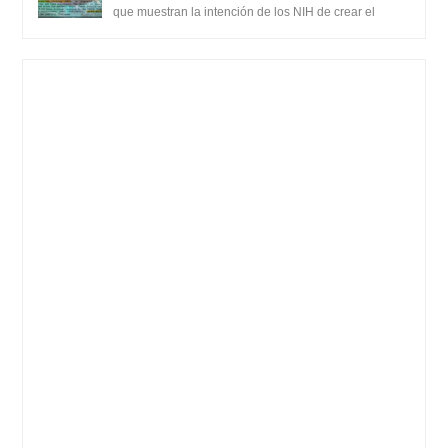
SARS-CoV-2, utilizando la investigación de
que muestran la intención de los NIH de crear el
SARS-CoV-2, utilizando la investigaci...
ganancia de función