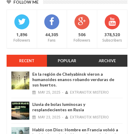
FOLLOW ME
1,896
44,305
506
378,520
Followers
Fans
Followers
Subscribers
RECENT
POPULAR
ARCHIVE
En la región de Chelyabinsk vieron a
humanoides enanos robando verduras de
sus huertos.
MAY
25,
2025
-
EXTRANOTIX MISTERIO
Lluvia de bolas luminosas y
resplandecientes en Rusia
MAY
23,
2025
-
EXTRANOTIX MISTERIO
Habló con Dios: Hombre en Francia volvió a