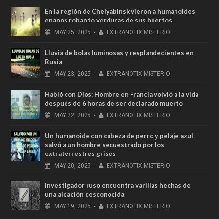
En la región de Chelyabinsk vieron a humanoides
enanos robando verduras de sus huertos.
MAY
25,
2025
-
EXTRANOTIX MISTERIO
Lluvia de bolas luminosas y resplandecientes en
Rusia
MAY
23,
2025
-
EXTRANOTIX MISTERIO
Habló con Dios: Hombre en Francia volvió a la vida
después de 6 horas de ser declarado muerto
MAY
22,
2025
-
EXTRANOTIX MISTERIO
Un humanoide con cabeza de perro у pelaje azul
salvó a un hombre secuestrado por los
extraterrestres grises
MAY
20,
2025
-
EXTRANOTIX MISTERIO
Investigador ruso encuentra varillas hechas de
una aleación desconocida
MAY
19,
2025
-
EXTRANOTIX MISTERIO