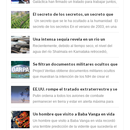
tratado para acabar con los Sionistas?
Galáctica han firmado un tratado para trabajar juntos,
para exponer a todos los Si...
El secreto de los secretos, un secreto que
cambiaría por completo el destino de la
Un secreto que se le ha ocultado a la humanidad El
humanidad
secreto de los secretos En el verano de 2003, en una
zona inexplorada de las m...
Una intensa sequía revela en un río un
impresionante hallazgo de miles de Shiva
Recientemente, debido al tiempo seco, el nivel del
Lingas
agua del río Shalmala en Karnataka retrocedió,
revelando la presencia de miles de Shiv...
Se filtran documentos militares ocultos que
muestran la intención de los NIH de crear el
Project Veritas obtiene documentos militares ocultos
SARS-CoV-2, utilizando la investigación de
que muestran la intención de los NIH de crear el
SARS-CoV-2, utilizando la investigaci...
ganancia de función
EE.UU. rompe el tratado extraterrestre y se
prepara para destruir el misterioso satélite
Putin ordena a todos los aviones de combate
"Caballero Negro"
permanecer en tierra y estar en alerta máxima para
despegar, después de que Obama rompe el ...
Un hombre que visito a Baba Vanga en vida
recordó la terrible predicción de la vidente
Un hombre que visito a Baba Vanga en vida recordó
para febrero de 2022.
una terrible predicción de la vidente que sucedería el