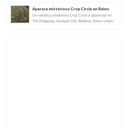
2 de febrero de 2022. Según el pron...
Aparece misterioso Crop Circle en Reino
Unido 23 de junio 2016
Un extraño y misterioso Crop Circle a aparecido en
The Ridgeway, Hackpen Hill, Wiltshire, Reino Unido,
fue reportado por Crop circle conec...