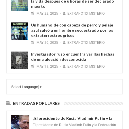
la vida después de 6 horas de ser declarado
muerto
MAY
22,
2025
-
EXTRANOTIX MISTERIO
Un humanoide con cabeza de perro у pelaje
azul salvó a un hombre secuestrado por los
extraterrestres grises
MAY
20,
2025
-
EXTRANOTIX MISTERIO
Investigador ruso encuentra varillas hechas
de una aleación desconocida
MAY
19,
2025
-
EXTRANOTIX MISTERIO
Select Language
▼
ENTRADAS POPULARES
¿El presidente de Rusia Vladímir Putin y la
Federación Galactica han firmado un
El presidente de Rusia Vladímir Putin y la Federación