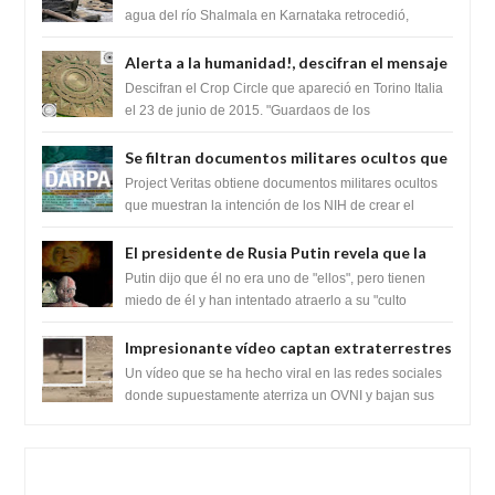
Lingas
agua del río Shalmala en Karnataka retrocedió,
revelando la presencia de miles de Shiv...
Alerta a la humanidad!, descifran el mensaje
del Crop Circle de Torino ,Italia
Descifran el Crop Circle que apareció en Torino Italia
el 23 de junio de 2015. "Guardaos de los
extraterrestres con regalos! Esos ...
Se filtran documentos militares ocultos que
muestran la intención de los NIH de crear el
Project Veritas obtiene documentos militares ocultos
SARS-CoV-2, utilizando la investigación de
que muestran la intención de los NIH de crear el
SARS-CoV-2, utilizando la investigaci...
ganancia de función
El presidente de Rusia Putin revela que la
clase dominante en el mundo son los
Putin dijo que él no era uno de "ellos", pero tienen
híbridos reptiles
miedo de él y han intentado atraerlo a su "culto
babilónico antiguo....
Impresionante vídeo captan extraterrestres
bajando de un OVNI en Arabia Saudita
Un vídeo que se ha hecho viral en las redes sociales
donde supuestamente aterriza un OVNI y bajan sus
tripulantes en el desierto en Ara...