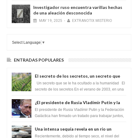
Investigador ruso encuentra varillas hechas
de una aleación desconocida
MAY
19,
2025
-
EXTRANOTIX MISTERIO
Select Language
▼
ENTRADAS POPULARES
El secreto de los secretos, un secreto que
cambiaría por completo el destino de la
Un secreto que se le ha ocultado a la humanidad El
humanidad
secreto de los secretos En el verano de 2003, en una
zona inexplorada de las m...
¿El presidente de Rusia Vladímir Putin y la
Federación Galactica han firmado un
El presidente de Rusia Vladímir Putin y la Federación
tratado para acabar con los Sionistas?
Galáctica han firmado un tratado para trabajar juntos,
para exponer a todos los Si...
Una intensa sequía revela en un río un
impresionante hallazgo de miles de Shiva
Recientemente, debido al tiempo seco, el nivel del