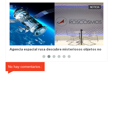
EXTRANOTIX MISTERIO
NOTICIA
EXTRANOTI
Agencia espacial rusa descubre misteriosos objetos no
El ti
identificados en el espacio
No hay comentarios.: