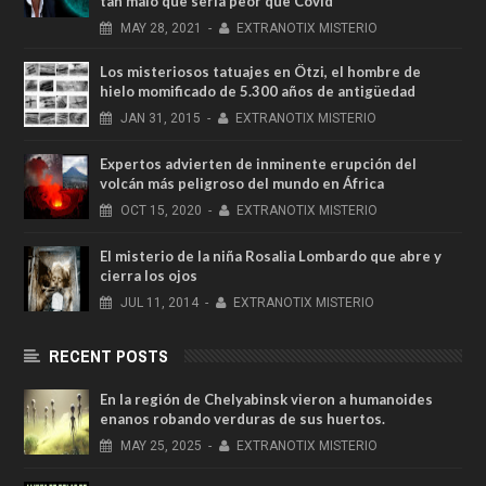
tan malo que sería peor que Covid
MAY
28,
2021
-
EXTRANOTIX MISTERIO
Los misteriosos tatuajes en Ötzi, el hombre de
hielo momificado de 5.300 años de antigüedad
JAN
31,
2015
-
EXTRANOTIX MISTERIO
Expertos advierten de inminente erupción del
volcán más peligroso del mundo en África
OCT
15,
2020
-
EXTRANOTIX MISTERIO
El misterio de la niña Rosalia Lombardo que abre y
cierra los ojos
JUL
11,
2014
-
EXTRANOTIX MISTERIO
RECENT POSTS
En la región de Chelyabinsk vieron a humanoides
enanos robando verduras de sus huertos.
MAY
25,
2025
-
EXTRANOTIX MISTERIO