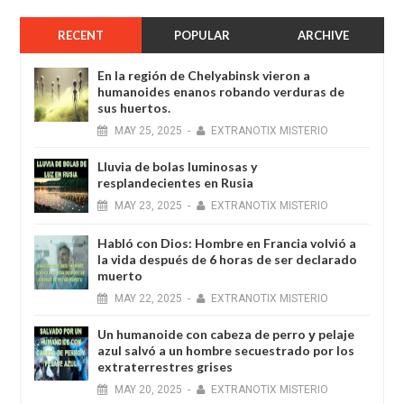
RECENT
POPULAR
ARCHIVE
En la región de Chelyabinsk vieron a
humanoides enanos robando verduras de
sus huertos.
MAY
25,
2025
-
EXTRANOTIX MISTERIO
Lluvia de bolas luminosas y
resplandecientes en Rusia
MAY
23,
2025
-
EXTRANOTIX MISTERIO
Habló con Dios: Hombre en Francia volvió a
la vida después de 6 horas de ser declarado
muerto
MAY
22,
2025
-
EXTRANOTIX MISTERIO
Un humanoide con cabeza de perro у pelaje
azul salvó a un hombre secuestrado por los
extraterrestres grises
MAY
20,
2025
-
EXTRANOTIX MISTERIO