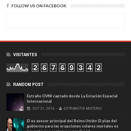
FOLLOW US ON FACEBOOK
VISITANTES
2
6
7
6
9
3
4
2
RANDOM POST
Extraño OVNI captado desde La Estación Espacial
Internacional
OCT
21,
2016
-
EXTRANOTIX MISTERIO
El ex asesor principal del Reino Unido: El plan del
gobierno para las erupciones solares mortales es