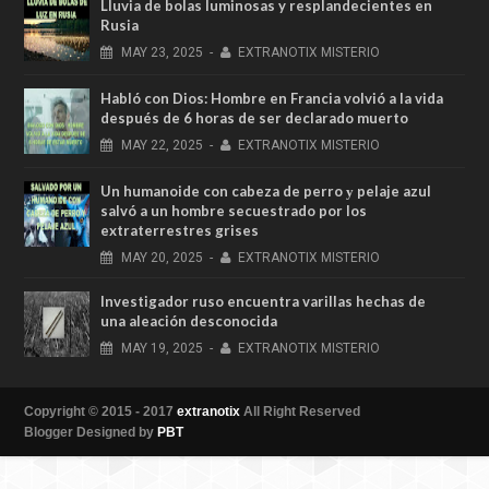
Lluvia de bolas luminosas y resplandecientes en
Rusia
MAY
23,
2025
-
EXTRANOTIX MISTERIO
Habló con Dios: Hombre en Francia volvió a la vida
después de 6 horas de ser declarado muerto
MAY
22,
2025
-
EXTRANOTIX MISTERIO
Un humanoide con cabeza de perro у pelaje azul
salvó a un hombre secuestrado por los
extraterrestres grises
MAY
20,
2025
-
EXTRANOTIX MISTERIO
Investigador ruso encuentra varillas hechas de
una aleación desconocida
MAY
19,
2025
-
EXTRANOTIX MISTERIO
Copyright © 2015 - 2017
extranotix
All Right Reserved
Blogger Designed by
PBT