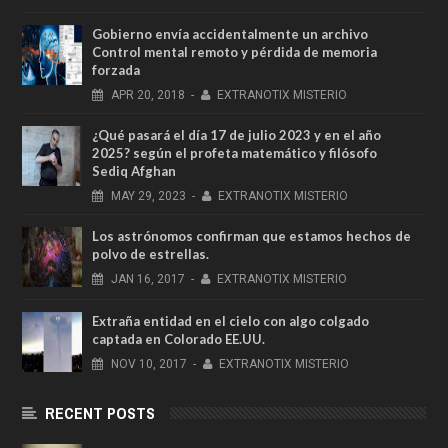
Gobierno envía accidentalmente un archivo
Control mental remoto y pérdida de memoria
forzada
APR
20,
2018
-
EXTRANOTIX MISTERIO
¿Qué pasará el día 17 de julio 2023 y en el año
2025? según el profeta matemático y filósofo
Sediq Afghan
MAY
29,
2023
-
EXTRANOTIX MISTERIO
Los astrónomos confirman que estamos hechos de
polvo de estrellas.
JAN
16,
2017
-
EXTRANOTIX MISTERIO
Extraña entidad en el cielo con algo colgado
captada en Colorado EE.UU.
NOV
10,
2017
-
EXTRANOTIX MISTERIO
RECENT POSTS