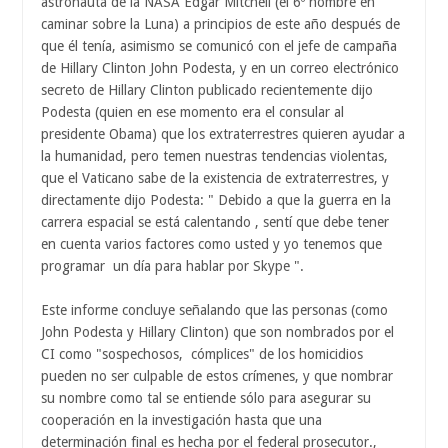
astronauta de la NASA Edgar Mitchell (el 6º hombre en
caminar sobre la Luna) a principios de este año después de
que él tenía, asimismo se comunicó con el jefe de campaña
de Hillary Clinton John Podesta, y en un correo electrónico
secreto de Hillary Clinton publicado recientemente dijo
Podesta (quien en ese momento era el consular al
presidente Obama) que los extraterrestres quieren ayudar a
la humanidad, pero temen nuestras tendencias violentas,
que el Vaticano sabe de la existencia de extraterrestres, y
directamente dijo Podesta: " Debido a que la guerra en la
carrera espacial se está calentando , sentí que debe tener
en cuenta varios factores como usted y yo tenemos que
programar un día para hablar por Skype ".
Este informe concluye señalando que las personas (como
John Podesta y Hillary Clinton) que son nombrados por el
CI como "sospechosos, cómplices" de los homicidios
pueden no ser culpable de estos crímenes, y que nombrar
su nombre como tal se entiende sólo para asegurar su
cooperación en la investigación hasta que una
determinación final es hecha por el federal prosecutor.,