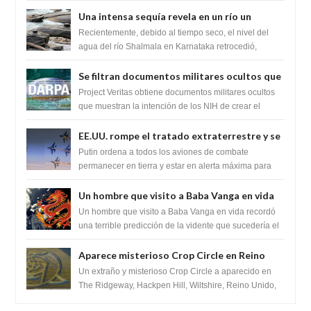
zona inexplorada de las m...
Una intensa sequía revela en un río un
impresionante hallazgo de miles de Shiva
Recientemente, debido al tiempo seco, el nivel del
Lingas
agua del río Shalmala en Karnataka retrocedió,
revelando la presencia de miles de Shiv...
Se filtran documentos militares ocultos que
muestran la intención de los NIH de crear el
Project Veritas obtiene documentos militares ocultos
SARS-CoV-2, utilizando la investigación de
que muestran la intención de los NIH de crear el
SARS-CoV-2, utilizando la investigaci...
ganancia de función
EE.UU. rompe el tratado extraterrestre y se
prepara para destruir el misterioso satélite
Putin ordena a todos los aviones de combate
"Caballero Negro"
permanecer en tierra y estar en alerta máxima para
despegar, después de que Obama rompe el ...
Un hombre que visito a Baba Vanga en vida
recordó la terrible predicción de la vidente
Un hombre que visito a Baba Vanga en vida recordó
para febrero de 2022.
una terrible predicción de la vidente que sucedería el
2 de febrero de 2022. Según el pron...
Aparece misterioso Crop Circle en Reino
Unido 23 de junio 2016
Un extraño y misterioso Crop Circle a aparecido en
The Ridgeway, Hackpen Hill, Wiltshire, Reino Unido,
fue reportado por Crop circle conec...