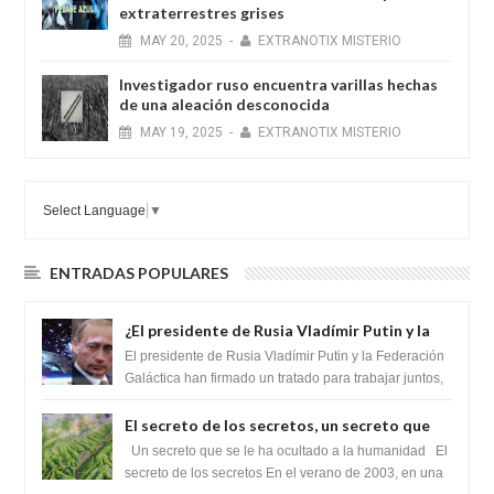
extraterrestres grises
MAY
20,
2025
-
EXTRANOTIX MISTERIO
Investigador ruso encuentra varillas hechas
de una aleación desconocida
MAY
19,
2025
-
EXTRANOTIX MISTERIO
Select Language
▼
ENTRADAS POPULARES
¿El presidente de Rusia Vladímir Putin y la
Federación Galactica han firmado un
El presidente de Rusia Vladímir Putin y la Federación
tratado para acabar con los Sionistas?
Galáctica han firmado un tratado para trabajar juntos,
para exponer a todos los Si...
El secreto de los secretos, un secreto que
cambiaría por completo el destino de la
Un secreto que se le ha ocultado a la humanidad El
humanidad
secreto de los secretos En el verano de 2003, en una