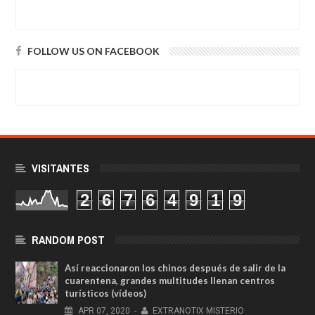
FOLLOW US ON FACEBOOK
VISITANTES
2
6
7
6
4
9
1
9
RANDOM POST
Así reaccionaron los chinos después de salir de la
cuarentena, grandes multitudes llenan centros
turísticos (vídeos)
APR
07,
2020
-
EXTRANOTIX MISTERIO