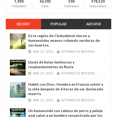
1,896
44,305
506
378,520
Followers
Fans
Followers
Subscribers
RECENT
POPULAR
ARCHIVE
En la región de Chelyabinsk vieron a
humanoides enanos robando verduras de
sus huertos.
MAY
25,
2025
-
EXTRANOTIX MISTERIO
Lluvia de bolas luminosas y
resplandecientes en Rusia
MAY
23,
2025
-
EXTRANOTIX MISTERIO
Habló con Dios: Hombre en Francia volvió a
la vida después de 6 horas de ser declarado
muerto
MAY
22,
2025
-
EXTRANOTIX MISTERIO
Un humanoide con cabeza de perro у pelaje
azul salvó a un hombre secuestrado por los