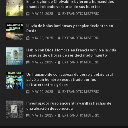
En la región de Chelyabinsk vieron a humanoides
enanos robando verduras de sus huertos.
MAY
25,
2025
-
EXTRANOTIX MISTERIO
Lluvia de bolas luminosas y resplandecientes en
Rusia
MAY
23,
2025
-
EXTRANOTIX MISTERIO
Habló con Dios: Hombre en Francia volvió a la vida
después de 6 horas de ser declarado muerto
MAY
22,
2025
-
EXTRANOTIX MISTERIO
Un humanoide con cabeza de perro у pelaje azul
salvó a un hombre secuestrado por los
extraterrestres grises
MAY
20,
2025
-
EXTRANOTIX MISTERIO
Investigador ruso encuentra varillas hechas de
una aleación desconocida
MAY
19,
2025
-
EXTRANOTIX MISTERIO