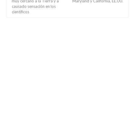
muy cercano a la Tierra y a
Maryland y California, EE.UU.
causado sensación en los
científicos