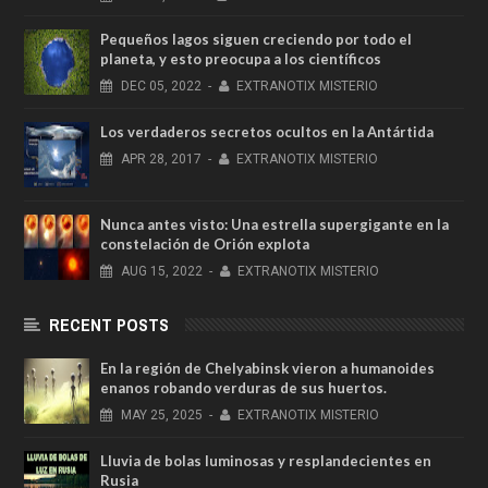
Pequeños lagos siguen creciendo por todo el
planeta, y esto preocupa a los científicos
DEC
05,
2022
-
EXTRANOTIX MISTERIO
Los verdaderos secretos ocultos en la Antártida
APR
28,
2017
-
EXTRANOTIX MISTERIO
Nunca antes visto: Una estrella supergigante en la
constelación de Orión explota
AUG
15,
2022
-
EXTRANOTIX MISTERIO
RECENT POSTS
En la región de Chelyabinsk vieron a humanoides
enanos robando verduras de sus huertos.
MAY
25,
2025
-
EXTRANOTIX MISTERIO
Lluvia de bolas luminosas y resplandecientes en
Rusia