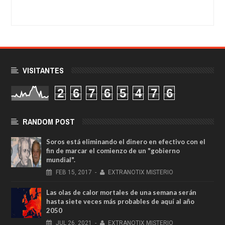
VISITANTES
2
6
7
6
5
4
7
6
RANDOM POST
Soros está eliminando el dinero en efectivo con el
fin de marcar el comienzo de un "gobierno
mundial".
FEB
15,
2017
-
EXTRANOTIX MISTERIO
Las olas de calor mortales de una semana serán
hasta siete veces más probables de aquí al año
2050
JUL
26,
2021
-
EXTRANOTIX MISTERIO