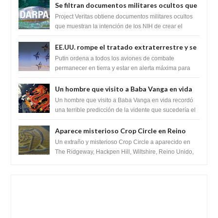
Se filtran documentos militares ocultos que
muestran la intención de los NIH de crear el
Project Veritas obtiene documentos militares ocultos
SARS-CoV-2, utilizando la investigación de
que muestran la intención de los NIH de crear el
SARS-CoV-2, utilizando la investigaci...
ganancia de función
EE.UU. rompe el tratado extraterrestre y se
prepara para destruir el misterioso satélite
Putin ordena a todos los aviones de combate
"Caballero Negro"
permanecer en tierra y estar en alerta máxima para
despegar, después de que Obama rompe el ...
Un hombre que visito a Baba Vanga en vida
recordó la terrible predicción de la vidente
Un hombre que visito a Baba Vanga en vida recordó
para febrero de 2022.
una terrible predicción de la vidente que sucedería el
2 de febrero de 2022. Según el pron...
Aparece misterioso Crop Circle en Reino
Unido 23 de junio 2016
Un extraño y misterioso Crop Circle a aparecido en
The Ridgeway, Hackpen Hill, Wiltshire, Reino Unido,
fue reportado por Crop circle conec...