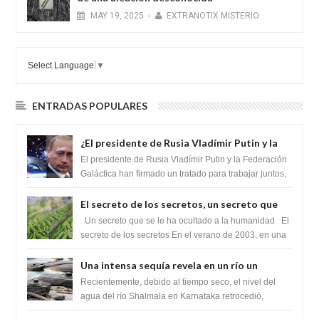
MAY
19,
2025
-
EXTRANOTIX MISTERIO
Select Language
▼
ENTRADAS POPULARES
¿El presidente de Rusia Vladímir Putin y la
Federación Galactica han firmado un
El presidente de Rusia Vladímir Putin y la Federación
tratado para acabar con los Sionistas?
Galáctica han firmado un tratado para trabajar juntos,
para exponer a todos los Si...
El secreto de los secretos, un secreto que
cambiaría por completo el destino de la
Un secreto que se le ha ocultado a la humanidad El
humanidad
secreto de los secretos En el verano de 2003, en una
zona inexplorada de las m...
Una intensa sequía revela en un río un
impresionante hallazgo de miles de Shiva
Recientemente, debido al tiempo seco, el nivel del
Lingas
agua del río Shalmala en Karnataka retrocedió,
revelando la presencia de miles de Shiv...