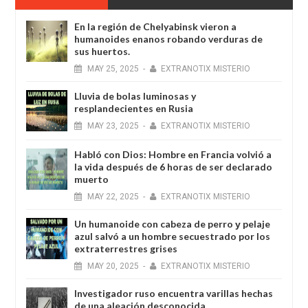
En la región de Chelyabinsk vieron a
humanoides enanos robando verduras de
sus huertos.
MAY
25,
2025
-
EXTRANOTIX MISTERIO
Lluvia de bolas luminosas y
resplandecientes en Rusia
MAY
23,
2025
-
EXTRANOTIX MISTERIO
Habló con Dios: Hombre en Francia volvió a
la vida después de 6 horas de ser declarado
muerto
MAY
22,
2025
-
EXTRANOTIX MISTERIO
Un humanoide con cabeza de perro у pelaje
azul salvó a un hombre secuestrado por los
extraterrestres grises
MAY
20,
2025
-
EXTRANOTIX MISTERIO
Investigador ruso encuentra varillas hechas
de una aleación desconocida