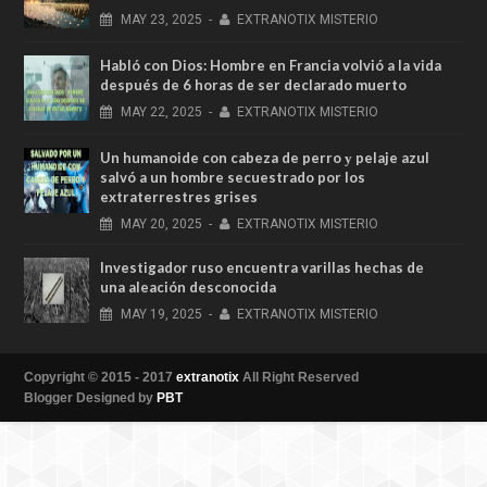
MAY
23,
2025
-
EXTRANOTIX MISTERIO
Habló con Dios: Hombre en Francia volvió a la vida
después de 6 horas de ser declarado muerto
MAY
22,
2025
-
EXTRANOTIX MISTERIO
Un humanoide con cabeza de perro у pelaje azul
salvó a un hombre secuestrado por los
extraterrestres grises
MAY
20,
2025
-
EXTRANOTIX MISTERIO
Investigador ruso encuentra varillas hechas de
una aleación desconocida
MAY
19,
2025
-
EXTRANOTIX MISTERIO
Copyright © 2015 - 2017
extranotix
All Right Reserved
Blogger Designed by
PBT