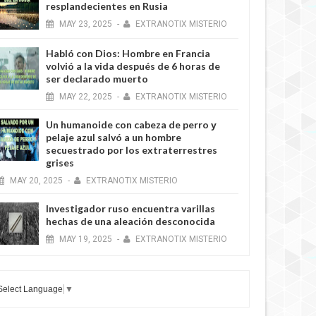
resplandecientes en Rusia
MAY
23,
2025
-
EXTRANOTIX MISTERIO
Habló con Dios: Hombre en Francia
volvió a la vida después de 6 horas de
ser declarado muerto
MAY
22,
2025
-
EXTRANOTIX MISTERIO
Un humanoide con cabeza de perro у
pelaje azul salvó a un hombre
secuestrado por los extraterrestres
grises
MAY
20,
2025
-
EXTRANOTIX MISTERIO
Investigador ruso encuentra varillas
hechas de una aleación desconocida
MAY
19,
2025
-
EXTRANOTIX MISTERIO
Select Language
▼