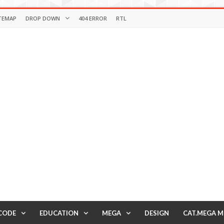
TEMAP
DROP DOWN
404 ERROR
RTL
CODE
EDUCATION
MEGA
DESIGN
CAT.MEGA 