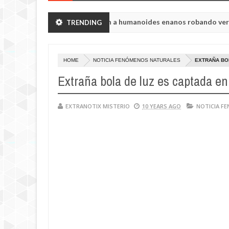
ón de Chelyabinsk vieron a humanoides enanos robando verduras de s
TRENDING
 de la princesa Tisul de la región de Kemerovo.
HOME
NOTICIA FENÓMENOS NATURALES
EXTRAÑA BOL
Extraña bola de luz es captada en
EXTRANOTIX MISTERIO
10 YEARS AGO
NOTICIA F