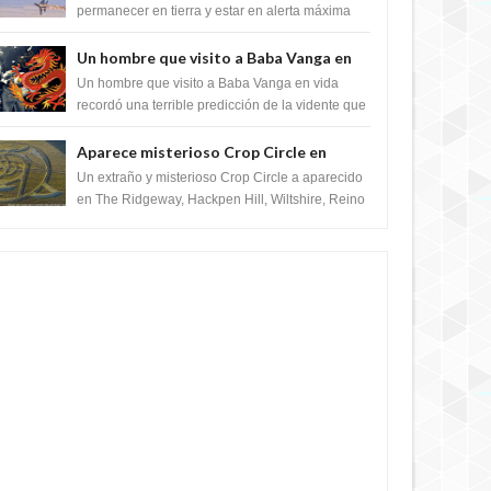
satélite "Caballero Negro"
permanecer en tierra y estar en alerta máxima
para despegar, después de que Obama rompe
el ...
Un hombre que visito a Baba Vanga en
vida recordó la terrible predicción de la
Un hombre que visito a Baba Vanga en vida
vidente para febrero de 2022.
recordó una terrible predicción de la vidente que
sucedería el 2 de febrero de 2022. Según el
pron...
Aparece misterioso Crop Circle en
Reino Unido 23 de junio 2016
Un extraño y misterioso Crop Circle a aparecido
en The Ridgeway, Hackpen Hill, Wiltshire, Reino
Unido, fue reportado por Crop circle conec...