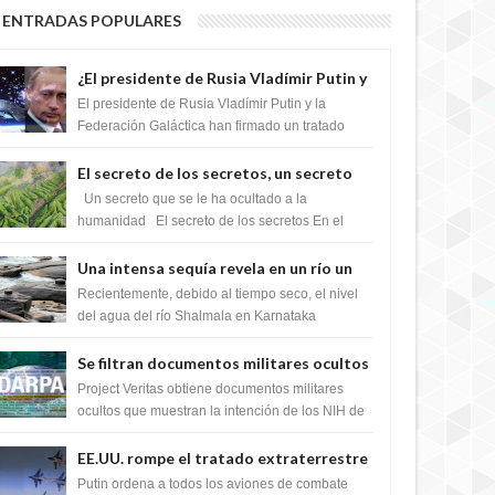
ENTRADAS POPULARES
¿El presidente de Rusia Vladímir Putin y
la Federación Galactica han firmado un
El presidente de Rusia Vladímir Putin y la
tratado para acabar con los Sionistas?
Federación Galáctica han firmado un tratado
para trabajar juntos, para exponer a todos los
Si...
El secreto de los secretos, un secreto
que cambiaría por completo el destino
Un secreto que se le ha ocultado a la
de la humanidad
humanidad El secreto de los secretos En el
verano de 2003, en una zona inexplorada de las
m...
Una intensa sequía revela en un río un
impresionante hallazgo de miles de
Recientemente, debido al tiempo seco, el nivel
Shiva Lingas
del agua del río Shalmala en Karnataka
retrocedió, revelando la presencia de miles de
Shiv...
Se filtran documentos militares ocultos
que muestran la intención de los NIH de
Project Veritas obtiene documentos militares
crear el SARS-CoV-2, utilizando la
ocultos que muestran la intención de los NIH de
crear el SARS-CoV-2, utilizando la investigaci...
investigación de ganancia de función
EE.UU. rompe el tratado extraterrestre
y se prepara para destruir el misterioso
Putin ordena a todos los aviones de combate