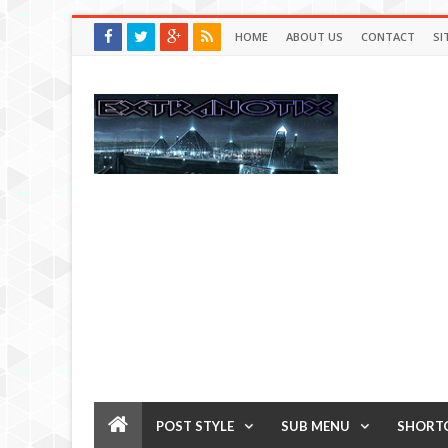
HOME
ABOUT US
CONTACT
SI
POST STYLE
SUB MENU
SHORT