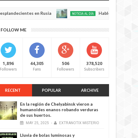
ientes en Rusia
Habló con Dios: Hombre en Fr
NOTICIA AL DÍA
May
22,
0
FOLLOW ME
2025
1,896
44,305
506
378,520
Followers
Fans
Followers
Subscribers
RECENT
POPULAR
ARCHIVE
En la región de Chelyabinsk vieron a
humanoides enanos robando verduras
de sus huertos.
MAY
25,
2025
-
EXTRANOTIX MISTERIO
Lluvia de bolas luminosas y