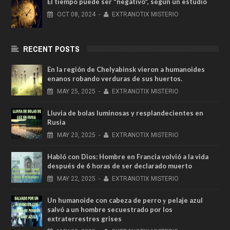
El tiempo puede ser "negativo", según un estudio
OCT
08,
2024
-
EXTRANOTIX MISTERIO
RECENT POSTS
En la región de Chelyabinsk vieron a humanoides
enanos robando verduras de sus huertos.
MAY
25,
2025
-
EXTRANOTIX MISTERIO
Lluvia de bolas luminosas y resplandecientes en
Rusia
MAY
23,
2025
-
EXTRANOTIX MISTERIO
Habló con Dios: Hombre en Francia volvió a la vida
después de 6 horas de ser declarado muerto
MAY
22,
2025
-
EXTRANOTIX MISTERIO
Un humanoide con cabeza de perro у pelaje azul
salvó a un hombre secuestrado por los
extraterrestres grises