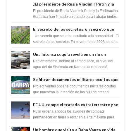
¿El presidente de Rusia Vladímir Putin y la
Federación Galactica han firmado un
El presidente de Rusia Vladímir Putin y la Federación
tratado para acabar con los Sionistas?
Galáctica han firmado un tratado para trabajar juntos,
para exponer a todos los Si...
El secreto de los secretos, un secreto que
cambiaría por completo el destino de la
Un secreto que se le ha ocultado a la humanidad El
humanidad
secreto de los secretos En el verano de 2003, en una
zona inexplorada de las m...
Una intensa sequía revela en un río un
impresionante hallazgo de miles de Shiva
Recientemente, debido al tiempo seco, el nivel del
Lingas
agua del río Shalmala en Karnataka retrocedió,
revelando la presencia de miles de Shiv...
Se filtran documentos militares ocultos que
muestran la intención de los NIH de crear el
Project Veritas obtiene documentos militares ocultos
SARS-CoV-2, utilizando la investigación de
que muestran la intención de los NIH de crear el
SARS-CoV-2, utilizando la investigaci...
ganancia de función
EE.UU. rompe el tratado extraterrestre y se
prepara para destruir el misterioso satélite
Putin ordena a todos los aviones de combate
"Caballero Negro"
permanecer en tierra y estar en alerta máxima para
despegar, después de que Obama rompe el ...
Un hombre que visito a Baba Vanga en vida