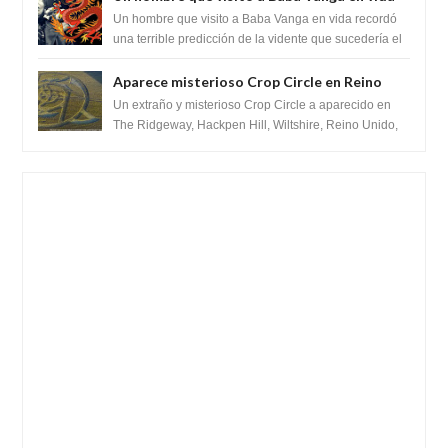
recordó la terrible predicción de la vidente
Un hombre que visito a Baba Vanga en vida recordó
para febrero de 2022.
una terrible predicción de la vidente que sucedería el
2 de febrero de 2022. Según el pron...
Aparece misterioso Crop Circle en Reino
Unido 23 de junio 2016
Un extraño y misterioso Crop Circle a aparecido en
The Ridgeway, Hackpen Hill, Wiltshire, Reino Unido,
fue reportado por Crop circle conec...