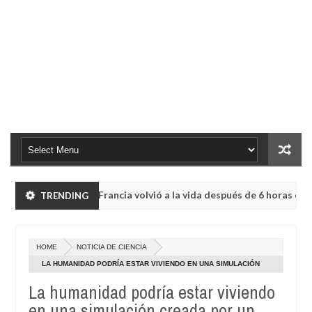
os: Hombre en Francia volvió a la vida después de 6 horas de ser d
TRENDING
 región de Kemerovo.
HOME
NOTICIA DE CIENCIA
os: Hombre en Francia volvió a la vida después de 6 horas de ser d
LA HUMANIDAD PODRÍA ESTAR VIVIENDO EN UNA SIMULACIÓN
CREADA POR UN GENIO MALIGNO?
La humanidad podría estar viviendo
 región de Kemerovo.
en una simulación creada por un