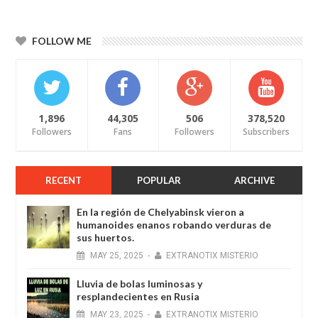
FOLLOW ME
1,896
44,305
506
378,520
Followers
Fans
Followers
Subscribers
RECENT
POPULAR
ARCHIVE
En la región de Chelyabinsk vieron a
humanoides enanos robando verduras de
sus huertos.
MAY
25,
2025
-
EXTRANOTIX MISTERIO
Lluvia de bolas luminosas y
resplandecientes en Rusia
MAY
23,
2025
-
EXTRANOTIX MISTERIO