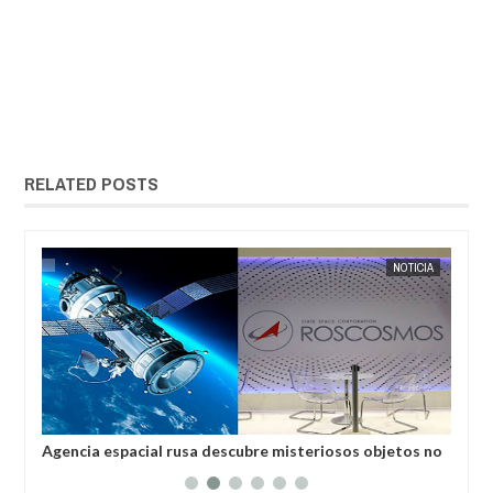
RELATED POSTS
ÍA
EXTRANOTIX MISTERIO
NOTICIA
EXTRANOT
Agencia espacial rusa descubre misteriosos objetos no
El 
identificados en el espacio