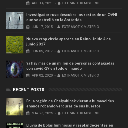
AUG
14,
2021
-
EXTRANOTIX MISTERIO
Investigador ruso descubre los restos de un OVNI
que se estrelló en la Antártida
JUN
17,
2015
-
EXTRANOTIX MISTERIO
Nuevo crop circle aparece en Reino Unido 4 de
junio 2017
JUN
05,
2017
-
EXTRANOTIX MISTERIO
Ya hay más de un millón de personas contagiadas
con covid-19 en todo el mundo
APR
02,
2020
-
EXTRANOTIX MISTERIO
RECENT POSTS
En la región de Chelyabinsk vieron a humanoides
enanos robando verduras de sus huertos.
MAY
25,
2025
-
EXTRANOTIX MISTERIO
Lluvia de bolas luminosas y resplandecientes en