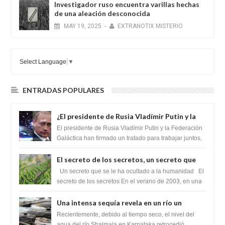
Investigador ruso encuentra varillas hechas
de una aleación desconocida
MAY
19,
2025
-
EXTRANOTIX MISTERIO
Select Language
▼
ENTRADAS POPULARES
¿El presidente de Rusia Vladímir Putin y la
Federación Galactica han firmado un
El presidente de Rusia Vladímir Putin y la Federación
tratado para acabar con los Sionistas?
Galáctica han firmado un tratado para trabajar juntos,
para exponer a todos los Si...
El secreto de los secretos, un secreto que
cambiaría por completo el destino de la
Un secreto que se le ha ocultado a la humanidad El
humanidad
secreto de los secretos En el verano de 2003, en una
zona inexplorada de las m...
Una intensa sequía revela en un río un
impresionante hallazgo de miles de Shiva
Recientemente, debido al tiempo seco, el nivel del
Lingas
agua del río Shalmala en Karnataka retrocedió,