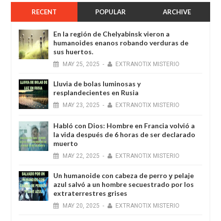
RECENT
POPULAR
ARCHIVE
En la región de Chelyabinsk vieron a
humanoides enanos robando verduras de
sus huertos.
MAY
25,
2025
-
EXTRANOTIX MISTERIO
Lluvia de bolas luminosas y
resplandecientes en Rusia
MAY
23,
2025
-
EXTRANOTIX MISTERIO
Habló con Dios: Hombre en Francia volvió a
la vida después de 6 horas de ser declarado
muerto
MAY
22,
2025
-
EXTRANOTIX MISTERIO
Un humanoide con cabeza de perro у pelaje
azul salvó a un hombre secuestrado por los
extraterrestres grises
MAY
20,
2025
-
EXTRANOTIX MISTERIO