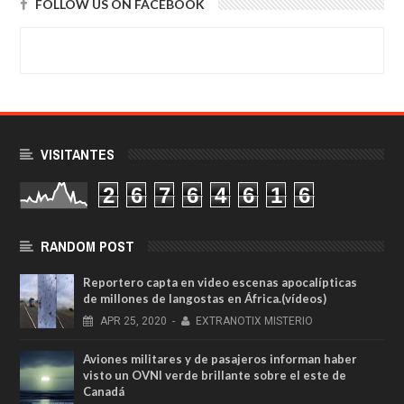
FOLLOW US ON FACEBOOK
VISITANTES
2
6
7
6
4
6
1
6
RANDOM POST
Reportero capta en video escenas apocalípticas
de millones de langostas en África.(vídeos)
APR
25,
2020
-
EXTRANOTIX MISTERIO
Aviones militares y de pasajeros informan haber
visto un OVNI verde brillante sobre el este de
Canadá