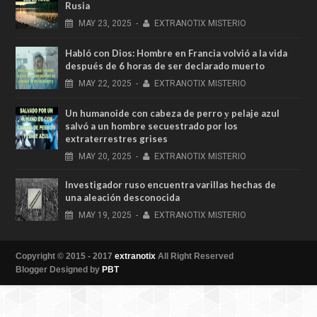
Rusia
MAY
23,
2025
-
EXTRANOTIX MISTERIO
Habló con Dios: Hombre en Francia volvió a la vida
después de 6 horas de ser declarado muerto
MAY
22,
2025
-
EXTRANOTIX MISTERIO
Un humanoide con cabeza de perro у pelaje azul
salvó a un hombre secuestrado por los
extraterrestres grises
MAY
20,
2025
-
EXTRANOTIX MISTERIO
Investigador ruso encuentra varillas hechas de
una aleación desconocida
MAY
19,
2025
-
EXTRANOTIX MISTERIO
Copyright © 2015 - 2017
extranotix
All Right Reserved
Blogger Designed by
PBT