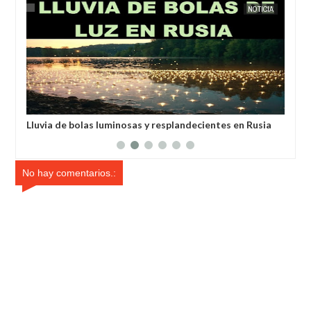
EXTRANOTIX MISTERIO
NOTICIA
EXTRANOTIX 
s
Lluvia de bolas luminosas y resplandecientes en Rusia
Habló 
despu
No hay comentarios.: