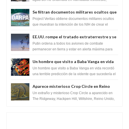
revelando la presencia de miles de Shiv...
Se filtran documentos militares ocultos que
muestran la intención de los NIH de crear el
Project Veritas obtiene documentos militares ocultos
SARS-CoV-2, utilizando la investigación de
que muestran la intención de los NIH de crear el
SARS-CoV-2, utilizando la investigaci...
ganancia de función
EE.UU. rompe el tratado extraterrestre y se
prepara para destruir el misterioso satélite
Putin ordena a todos los aviones de combate
"Caballero Negro"
permanecer en tierra y estar en alerta máxima para
despegar, después de que Obama rompe el ...
Un hombre que visito a Baba Vanga en vida
recordó la terrible predicción de la vidente
Un hombre que visito a Baba Vanga en vida recordó
para febrero de 2022.
una terrible predicción de la vidente que sucedería el
2 de febrero de 2022. Según el pron...
Aparece misterioso Crop Circle en Reino
Unido 23 de junio 2016
Un extraño y misterioso Crop Circle a aparecido en
The Ridgeway, Hackpen Hill, Wiltshire, Reino Unido,
fue reportado por Crop circle conec...