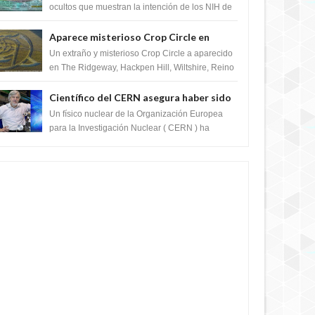
crear el SARS-CoV-2, utilizando la
ocultos que muestran la intención de los NIH de
crear el SARS-CoV-2, utilizando la investigaci...
investigación de ganancia de función
Aparece misterioso Crop Circle en
Reino Unido 23 de junio 2016
Un extraño y misterioso Crop Circle a aparecido
en The Ridgeway, Hackpen Hill, Wiltshire, Reino
Unido, fue reportado por Crop circle conec...
Científico del CERN asegura haber sido
ayudado por seres de luz durante una
Un físico nuclear de la Organización Europea
prueba del Colisionador de Hadrones
para la Investigación Nuclear ( CERN ) ha
acogido recientemente el cristianismo en su
corazó...