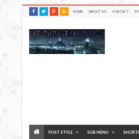
HOME
ABOUT US
CONTACT
SI
POST STYLE
SUB MENU
SHORT