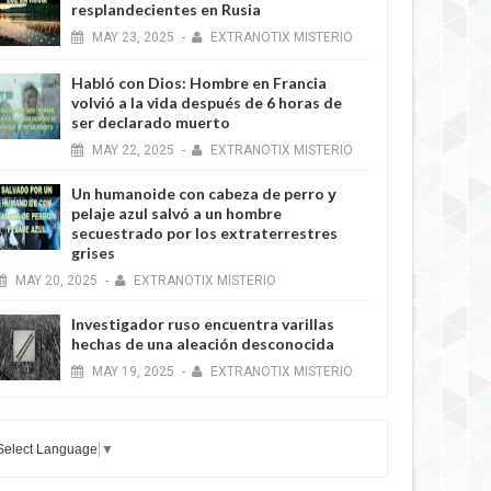
resplandecientes en Rusia
MAY
23,
2025
-
EXTRANOTIX MISTERIO
Habló con Dios: Hombre en Francia
volvió a la vida después de 6 horas de
ser declarado muerto
MAY
22,
2025
-
EXTRANOTIX MISTERIO
Un humanoide con cabeza de perro у
pelaje azul salvó a un hombre
secuestrado por los extraterrestres
grises
MAY
20,
2025
-
EXTRANOTIX MISTERIO
Investigador ruso encuentra varillas
hechas de una aleación desconocida
MAY
19,
2025
-
EXTRANOTIX MISTERIO
Select Language
▼