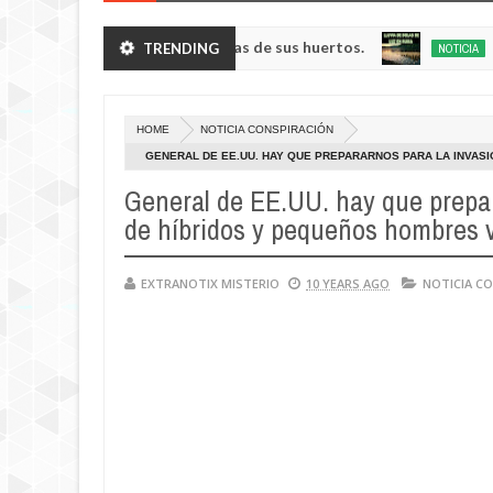
enanos robando verduras de sus huertos.
Lluvia de
TRENDING
NOTICIA
May
23,
0
2025
HOME
NOTICIA CONSPIRACIÓN
GENERAL DE EE.UU. HAY QUE PREPARARNOS PARA LA INVAS
General de EE.UU. hay que prepara
de híbridos y pequeños hombres 
EXTRANOTIX MISTERIO
10 YEARS AGO
NOTICIA C