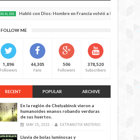
Habló con Dios: Hombre en Francia volvió a la vida después de 6 ho
FOLLOW ME
1,896
44,305
506
378,520
Followers
Fans
Followers
Subscribers
RECENT
POPULAR
ARCHIVE
En la región de Chelyabinsk vieron a
humanoides enanos robando verduras
de sus huertos.
MAY
25,
2025
-
EXTRANOTIX MISTERIO
Lluvia de bolas luminosas y