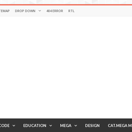
TEMAP
DROP DOWN
404 ERROR
RTL
CODE
EDUCATION
MEGA
DESIGN
CAT.MEGA 