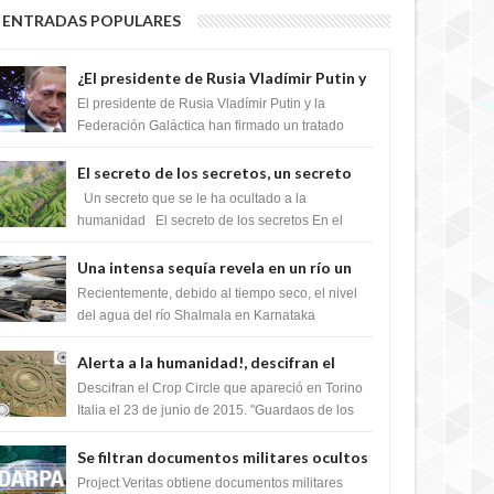
ENTRADAS POPULARES
¿El presidente de Rusia Vladímir Putin y
la Federación Galactica han firmado un
El presidente de Rusia Vladímir Putin y la
tratado para acabar con los Sionistas?
Federación Galáctica han firmado un tratado
para trabajar juntos, para exponer a todos los
Si...
El secreto de los secretos, un secreto
que cambiaría por completo el destino
Un secreto que se le ha ocultado a la
de la humanidad
humanidad El secreto de los secretos En el
verano de 2003, en una zona inexplorada de las
m...
Una intensa sequía revela en un río un
impresionante hallazgo de miles de
Recientemente, debido al tiempo seco, el nivel
Shiva Lingas
del agua del río Shalmala en Karnataka
retrocedió, revelando la presencia de miles de
Shiv...
Alerta a la humanidad!, descifran el
mensaje del Crop Circle de Torino ,Italia
Descifran el Crop Circle que apareció en Torino
Italia el 23 de junio de 2015. "Guardaos de los
extraterrestres con regalos! Esos ...
Se filtran documentos militares ocultos
que muestran la intención de los NIH de
Project Veritas obtiene documentos militares