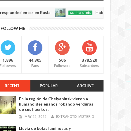
cientes en Rusia
Habló con Dios: Hombre en F
NOTICIA AL DÍA
May
22,
0
FOLLOW ME
2025
1,896
44,305
506
378,520
Followers
Fans
Followers
Subscribers
RECENT
POPULAR
ARCHIVE
En la región de Chelyabinsk vieron a
humanoides enanos robando verduras
de sus huertos.
MAY
25,
2025
-
EXTRANOTIX MISTERIO
Lluvia de bolas luminosas y