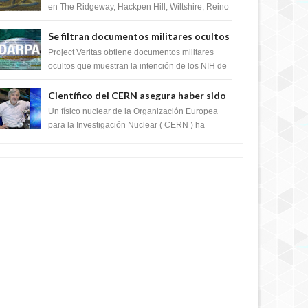
en The Ridgeway, Hackpen Hill, Wiltshire, Reino
Unido, fue reportado por Crop circle conec...
Se filtran documentos militares ocultos
que muestran la intención de los NIH de
Project Veritas obtiene documentos militares
crear el SARS-CoV-2, utilizando la
ocultos que muestran la intención de los NIH de
crear el SARS-CoV-2, utilizando la investigaci...
investigación de ganancia de función
Científico del CERN asegura haber sido
ayudado por seres de luz durante una
Un físico nuclear de la Organización Europea
prueba del Colisionador de Hadrones
para la Investigación Nuclear ( CERN ) ha
acogido recientemente el cristianismo en su
corazó...