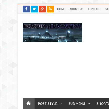
HOME
ABOUT US
CONTACT
SI
POST STYLE
SUB MENU
SHORT