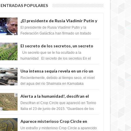
ENTRADAS POPULARES
¿El presidente de Rusia Vladímir Putin y
la Federación Galactica han firmado un
El presidente de Rusia Vladímir Putin y la
tratado para acabar con los Sionistas?
Federación Galáctica han firmado un tratado
para trabajar juntos, para exponer a todos los
Si...
El secreto de los secretos, un secreto
que cambiaría por completo el destino
Un secreto que se le ha ocultado a la
de la humanidad
humanidad El secreto de los secretos En el
verano de 2003, en una zona inexplorada de las
m...
Una intensa sequía revela en un río un
impresionante hallazgo de miles de
Recientemente, debido al tiempo seco, el nivel
Shiva Lingas
del agua del río Shalmala en Karnataka
retrocedió, revelando la presencia de miles de
Shiv...
Alerta a la humanidad!, descifran el
mensaje del Crop Circle de Torino ,Italia
Descifran el Crop Circle que apareció en Torino
Italia el 23 de junio de 2015. "Guardaos de los
extraterrestres con regalos! Esos ...
Aparece misterioso Crop Circle en
Reino Unido 23 de junio 2016
Un extraño y misterioso Crop Circle a aparecido