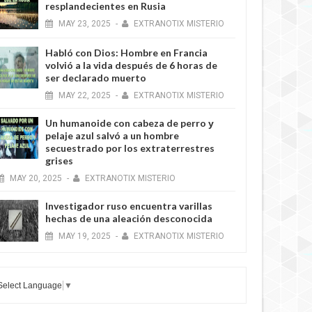
resplandecientes en Rusia
MAY
23,
2025
-
EXTRANOTIX MISTERIO
Habló con Dios: Hombre en Francia
volvió a la vida después de 6 horas de
ser declarado muerto
MAY
22,
2025
-
EXTRANOTIX MISTERIO
Un humanoide con cabeza de perro у
pelaje azul salvó a un hombre
secuestrado por los extraterrestres
grises
MAY
20,
2025
-
EXTRANOTIX MISTERIO
Investigador ruso encuentra varillas
hechas de una aleación desconocida
MAY
19,
2025
-
EXTRANOTIX MISTERIO
Select Language
▼