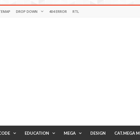
TEMAP
DROP DOWN
404 ERROR
RTL
CODE
EDUCATION
MEGA
DESIGN
CAT.MEGA 