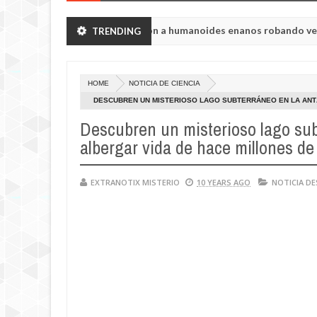
ión de Chelyabinsk vieron a humanoides enanos robando verduras de 
TRENDING
a de la princesa Tisul de la región de Kemerovo.
HOME
NOTICIA DE CIENCIA
DESCUBREN UN MISTERIOSO LAGO SUBTERRÁNEO EN LA ANT
Descubren un misterioso lago sub
albergar vida de hace millones de
EXTRANOTIX MISTERIO
10 YEARS AGO
NOTICIA D