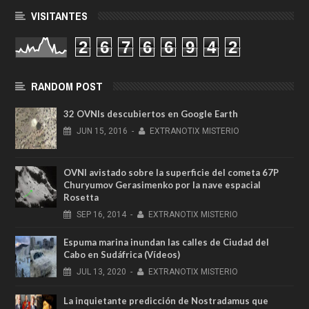
VISITANTES
2
6
7
6
6
9
4
2
RANDOM POST
32 OVNIs descubiertos en Google Earth
JUN
15,
2016
-
EXTRANOTIX MISTERIO
OVNI avistado sobre la superficie del cometa 67P
Churyumov Gerasimenko por la nave espacial
Rosetta
SEP
16,
2014
-
EXTRANOTIX MISTERIO
Espuma marina inundan las calles de Ciudad del
Cabo en Sudáfrica (Vídeos)
JUL
13,
2020
-
EXTRANOTIX MISTERIO
La inquietante predicción de Nostradamus que