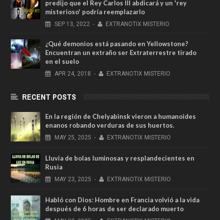
predijo que el Rey Carlos III abdicará y un 'rey
misterioso' podría reemplazarlo
SEP
13,
2022
-
EXTRANOTIX MISTERIO
¿Qué demonios está pasando en Yellowstone?
Encuentran un extraño ser Extraterrestre tirado
en el suelo
APR
24,
2018
-
EXTRANOTIX MISTERIO
RECENT POSTS
En la región de Chelyabinsk vieron a humanoides
enanos robando verduras de sus huertos.
MAY
25,
2025
-
EXTRANOTIX MISTERIO
Lluvia de bolas luminosas y resplandecientes en
Rusia
MAY
23,
2025
-
EXTRANOTIX MISTERIO
Habló con Dios: Hombre en Francia volvió a la vida
después de 6 horas de ser declarado muerto