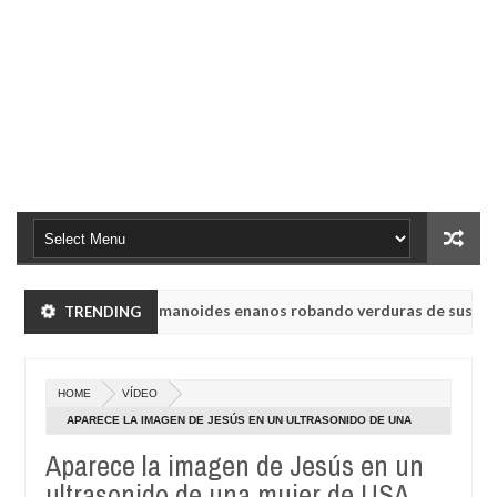
binsk vieron a humanoides enanos robando verduras de sus huertos.
TRENDING
de radio rusa UVB-76, conocida como la radio del fin del mundo volv
HOME
VÍDEO
binsk vieron a humanoides enanos robando verduras de sus huertos.
APARECE LA IMAGEN DE JESÚS EN UN ULTRASONIDO DE UNA
MUJER DE USA
Aparece la imagen de Jesús en un
de radio rusa UVB-76, conocida como la radio del fin del mundo volv
ultrasonido de una mujer de USA