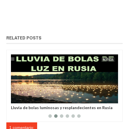
RELATED POSTS
IA
EXTRANOTIX MISTERIO
NOTICIA
EXTRANOT
anos
Lluvia de bolas luminosas y resplandecientes en Rusia
Hab
des
1 comentario: