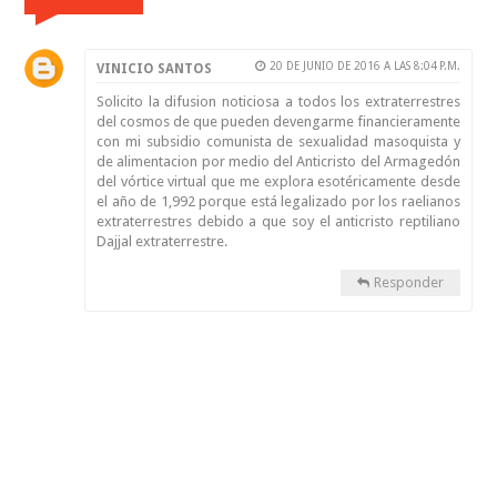
20 DE JUNIO DE 2016 A LAS 8:04 P.M.
VINICIO SANTOS
Solicito la difusion noticiosa a todos los extraterrestres
del cosmos de que pueden devengarme financieramente
con mi subsidio comunista de sexualidad masoquista y
de alimentacion por medio del Anticristo del Armagedón
del vórtice virtual que me explora esotéricamente desde
el año de 1,992 porque está legalizado por los raelianos
extraterrestres debido a que soy el anticristo reptiliano
Dajjal extraterrestre.
Responder