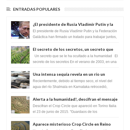
ENTRADAS POPULARES
¿El presidente de Rusia Vladímir Putin y la
Federación Galactica han firmado un
El presidente de Rusia Vladímir Putin y la Federación
tratado para acabar con los Sionistas?
Galáctica han firmado un tratado para trabajar juntos,
para exponer a todos los Si...
El secreto de los secretos, un secreto que
cambiaría por completo el destino de la
Un secreto que se le ha ocultado a la humanidad El
humanidad
secreto de los secretos En el verano de 2003, en una
zona inexplorada de las m...
Una intensa sequía revela en un río un
impresionante hallazgo de miles de Shiva
Recientemente, debido al tiempo seco, el nivel del
Lingas
agua del río Shalmala en Karnataka retrocedió,
revelando la presencia de miles de Shiv...
Alerta a la humanidad!, descifran el mensaje
del Crop Circle de Torino ,Italia
Descifran el Crop Circle que apareció en Torino Italia
el 23 de junio de 2015. "Guardaos de los
extraterrestres con regalos! Esos ...
Aparece misterioso Crop Circle en Reino