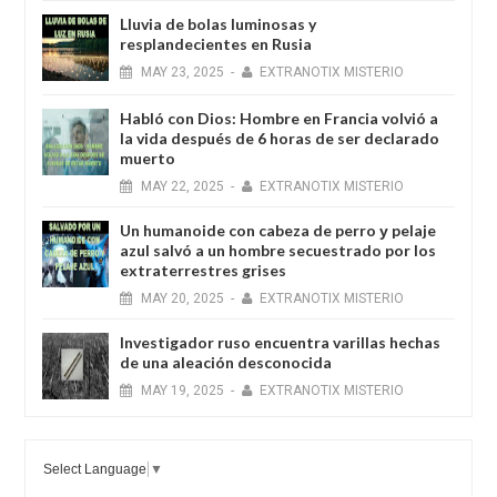
Lluvia de bolas luminosas y
resplandecientes en Rusia
MAY
23,
2025
-
EXTRANOTIX MISTERIO
Habló con Dios: Hombre en Francia volvió a
la vida después de 6 horas de ser declarado
muerto
MAY
22,
2025
-
EXTRANOTIX MISTERIO
Un humanoide con cabeza de perro у pelaje
azul salvó a un hombre secuestrado por los
extraterrestres grises
MAY
20,
2025
-
EXTRANOTIX MISTERIO
Investigador ruso encuentra varillas hechas
de una aleación desconocida
MAY
19,
2025
-
EXTRANOTIX MISTERIO
Select Language
▼