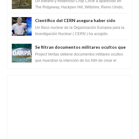
Unido 23 de junio 2016
Un extraño y misterioso Crop Circle a aparecido en
The Ridgeway, Hackpen Hill, Wiltshire, Reino Unido,
fue reportado por Crop circle conec...
Científico del CERN asegura haber sido
ayudado por seres de luz durante una
Un físico nuclear de la Organización Europea para la
prueba del Colisionador de Hadrones
Investigación Nuclear ( CERN ) ha acogido
recientemente el cristianismo en su corazó...
Se filtran documentos militares ocultos que
muestran la intención de los NIH de crear el
Project Veritas obtiene documentos militares ocultos
SARS-CoV-2, utilizando la investigación de
que muestran la intención de los NIH de crear el
SARS-CoV-2, utilizando la investigaci...
ganancia de función