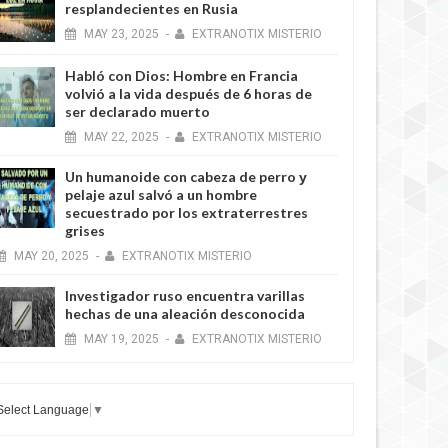
resplandecientes en Rusia
MAY
23,
2025
-
EXTRANOTIX MISTERIO
Habló con Dios: Hombre en Francia
volvió a la vida después de 6 horas de
ser declarado muerto
MAY
22,
2025
-
EXTRANOTIX MISTERIO
Un humanoide con cabeza de perro у
pelaje azul salvó a un hombre
secuestrado por los extraterrestres
grises
MAY
20,
2025
-
EXTRANOTIX MISTERIO
Investigador ruso encuentra varillas
hechas de una aleación desconocida
MAY
19,
2025
-
EXTRANOTIX MISTERIO
Select Language
▼