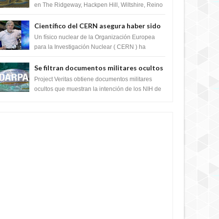
en The Ridgeway, Hackpen Hill, Wiltshire, Reino
Unido, fue reportado por Crop circle conec...
Científico del CERN asegura haber sido
ayudado por seres de luz durante una
Un físico nuclear de la Organización Europea
prueba del Colisionador de Hadrones
para la Investigación Nuclear ( CERN ) ha
acogido recientemente el cristianismo en su
corazó...
Se filtran documentos militares ocultos
que muestran la intención de los NIH de
Project Veritas obtiene documentos militares
crear el SARS-CoV-2, utilizando la
ocultos que muestran la intención de los NIH de
crear el SARS-CoV-2, utilizando la investigaci...
investigación de ganancia de función