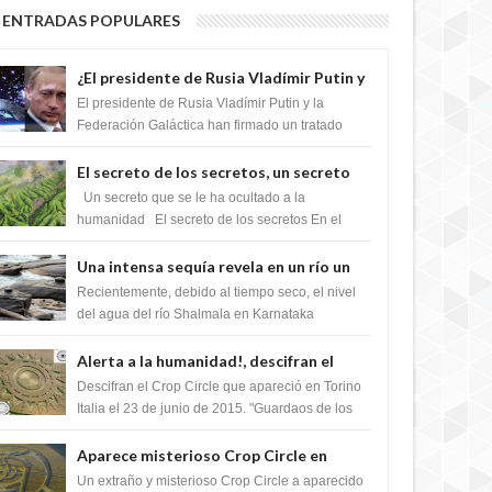
ENTRADAS POPULARES
¿El presidente de Rusia Vladímir Putin y
la Federación Galactica han firmado un
El presidente de Rusia Vladímir Putin y la
tratado para acabar con los Sionistas?
Federación Galáctica han firmado un tratado
para trabajar juntos, para exponer a todos los
Si...
El secreto de los secretos, un secreto
que cambiaría por completo el destino
Un secreto que se le ha ocultado a la
de la humanidad
humanidad El secreto de los secretos En el
verano de 2003, en una zona inexplorada de las
m...
Una intensa sequía revela en un río un
impresionante hallazgo de miles de
Recientemente, debido al tiempo seco, el nivel
Shiva Lingas
del agua del río Shalmala en Karnataka
retrocedió, revelando la presencia de miles de
Shiv...
Alerta a la humanidad!, descifran el
mensaje del Crop Circle de Torino ,Italia
Descifran el Crop Circle que apareció en Torino
Italia el 23 de junio de 2015. "Guardaos de los
extraterrestres con regalos! Esos ...
Aparece misterioso Crop Circle en
Reino Unido 23 de junio 2016
Un extraño y misterioso Crop Circle a aparecido