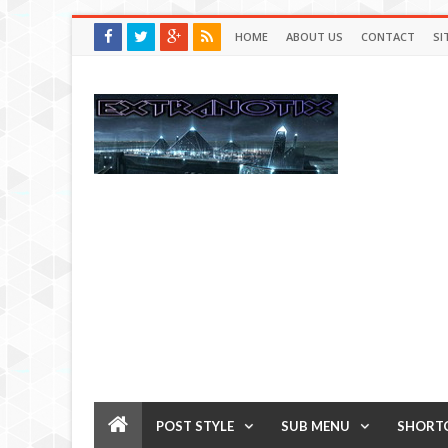
HOME
ABOUT US
CONTACT
SI
POST STYLE
SUB MENU
SHORT