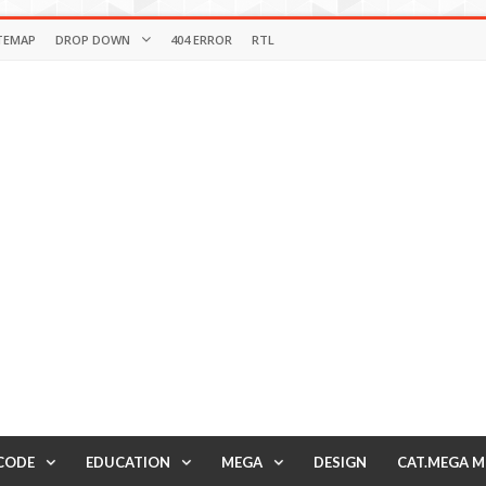
TEMAP
DROP DOWN
404 ERROR
RTL
CODE
EDUCATION
MEGA
DESIGN
CAT.MEGA 