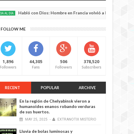
Habló con Dios: Hombre en Francia volvió a la vida después de 6 h
FOLLOW ME
1,896
44,305
506
378,520
Followers
Fans
Followers
Subscribers
RECENT
POPULAR
ARCHIVE
En la región de Chelyabinsk vieron a
humanoides enanos robando verduras
de sus huertos.
MAY
25,
2025
-
EXTRANOTIX MISTERIO
Lluvia de bolas luminosas y