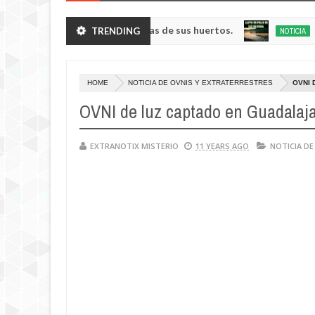
 enanos robando verduras de sus huertos.
Lluvia d
TRENDING
NOTICIA
May
23,
emerovo.
0
2025
HOME
NOTICIA DE OVNIS Y EXTRATERRESTRES
OVNI 
OVNI de luz captado en Guadalaj
EXTRANOTIX MISTERIO
11 YEARS AGO
NOTICIA DE