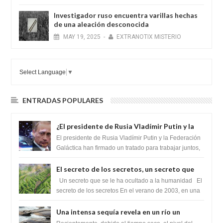
Investigador ruso encuentra varillas hechas
de una aleación desconocida
MAY
19,
2025
-
EXTRANOTIX MISTERIO
Select Language
▼
ENTRADAS POPULARES
¿El presidente de Rusia Vladímir Putin y la
Federación Galactica han firmado un
El presidente de Rusia Vladímir Putin y la Federación
tratado para acabar con los Sionistas?
Galáctica han firmado un tratado para trabajar juntos,
para exponer a todos los Si...
El secreto de los secretos, un secreto que
cambiaría por completo el destino de la
Un secreto que se le ha ocultado a la humanidad El
humanidad
secreto de los secretos En el verano de 2003, en una
zona inexplorada de las m...
Una intensa sequía revela en un río un
impresionante hallazgo de miles de Shiva