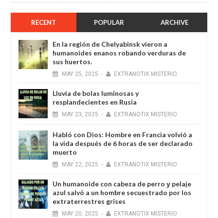
RECENT
POPULAR
ARCHIVE
En la región de Chelyabinsk vieron a
humanoides enanos robando verduras de
sus huertos.
MAY
25,
2025
-
EXTRANOTIX MISTERIO
Lluvia de bolas luminosas y
resplandecientes en Rusia
MAY
23,
2025
-
EXTRANOTIX MISTERIO
Habló con Dios: Hombre en Francia volvió a
la vida después de 6 horas de ser declarado
muerto
MAY
22,
2025
-
EXTRANOTIX MISTERIO
Un humanoide con cabeza de perro у pelaje
azul salvó a un hombre secuestrado por los
extraterrestres grises
MAY
20,
2025
-
EXTRANOTIX MISTERIO