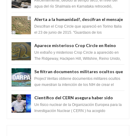
Recientemente, debido al tiempo seco, el nivel del
Lingas
agua del río Shalmala en Karnataka retrocedió,
revelando la presencia de miles de Shiv...
Alerta a la humanidad!, descifran el mensaje
del Crop Circle de Torino ,Italia
Descifran el Crop Circle que apareció en Torino Italia
el 23 de junio de 2015. "Guardaos de los
extraterrestres con regalos! Esos ...
Aparece misterioso Crop Circle en Reino
Unido 23 de junio 2016
Un extraño y misterioso Crop Circle a aparecido en
The Ridgeway, Hackpen Hill, Wiltshire, Reino Unido,
fue reportado por Crop circle conec...
Se filtran documentos militares ocultos que
muestran la intención de los NIH de crear el
Project Veritas obtiene documentos militares ocultos
SARS-CoV-2, utilizando la investigación de
que muestran la intención de los NIH de crear el
SARS-CoV-2, utilizando la investigaci...
ganancia de función
Científico del CERN asegura haber sido
ayudado por seres de luz durante una
Un físico nuclear de la Organización Europea para la
prueba del Colisionador de Hadrones
Investigación Nuclear ( CERN ) ha acogido
recientemente el cristianismo en su corazó...