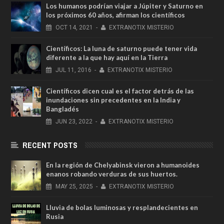
Los humanos podrían viajar a Júpiter y Saturno en
los próximos 60 años, afirman los científicos
OCT
14,
2021
-
EXTRANOTIX MISTERIO
Científicos: La luna de saturno puede tener vida
diferente a la que hay aquí en la Tierra
JUL
11,
2016
-
EXTRANOTIX MISTERIO
Científicos dicen cual es el factor detrás de las
inundaciones sin precedentes en la India y
Bangladés
JUN
23,
2022
-
EXTRANOTIX MISTERIO
RECENT POSTS
En la región de Chelyabinsk vieron a humanoides
enanos robando verduras de sus huertos.
MAY
25,
2025
-
EXTRANOTIX MISTERIO
Lluvia de bolas luminosas y resplandecientes en
Rusia