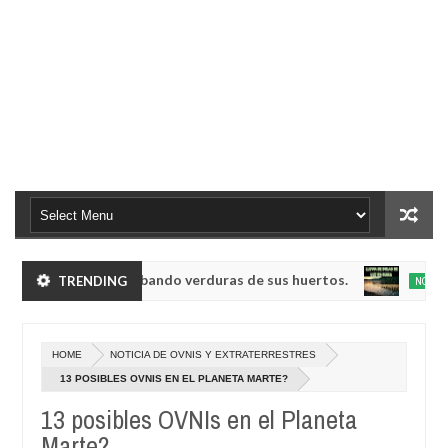
noides enanos robando verduras de sus huertos.
Ll
TRENDING
NOTICIA
May
23,
, conocida como la radio del fin del mundo volvió a emitir mensajes 
0
2025
HOME
NOTICIA DE OVNIS Y EXTRATERRESTRES
noides enanos robando verduras de sus huertos.
Ll
NOTICIA
13 POSIBLES OVNIS EN EL PLANETA MARTE?
May
23,
13 posibles OVNIs en el Planeta
, conocida como la radio del fin del mundo volvió a emitir mensajes 
0
2025
Marte?