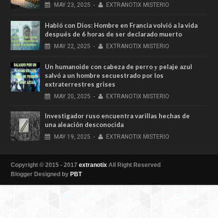
MAY
23,
2025
-
EXTRANOTIX MISTERIO
Habló con Dios: Hombre en Francia volvió a la vida
después de 6 horas de ser declarado muerto
MAY
22,
2025
-
EXTRANOTIX MISTERIO
Un humanoide con cabeza de perro у pelaje azul
salvó a un hombre secuestrado por los
extraterrestres grises
MAY
20,
2025
-
EXTRANOTIX MISTERIO
Investigador ruso encuentra varillas hechas de
una aleación desconocida
MAY
19,
2025
-
EXTRANOTIX MISTERIO
Copyright © 2015 - 2017
extranotix
All Right Reserved
Blogger Designed by
PBT