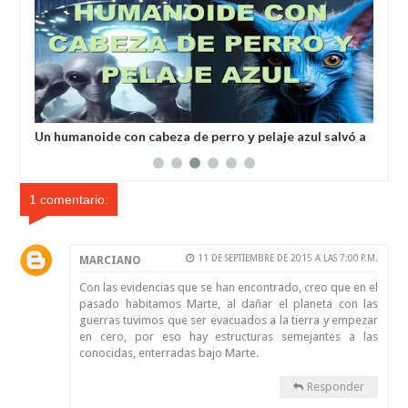
a
Un humanoide con cabeza de perro у pelaje azul salvó a
Inv
un hombre secuestrado por los extraterrestres grises
ale
1 comentario:
11 DE SEPTIEMBRE DE 2015 A LAS 7:00 P.M.
MARCIANO
Con las evidencias que se han encontrado, creo que en el
pasado habitamos Marte, al dañar el planeta con las
guerras tuvimos que ser evacuados a la tierra y empezar
en cero, por eso hay estructuras semejantes a las
conocidas, enterradas bajo Marte.
Responder