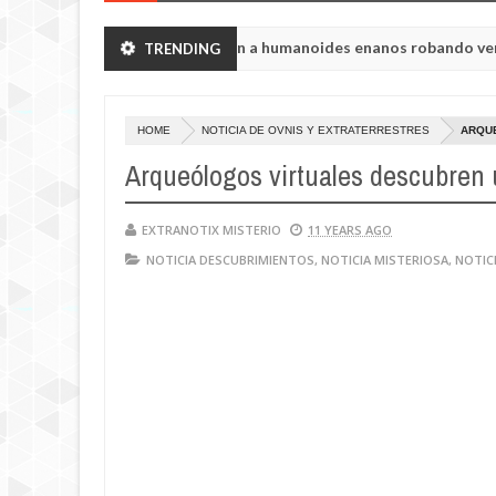
ón de Chelyabinsk vieron a humanoides enanos robando verduras de 
TRENDING
 de la princesa Tisul de la región de Kemerovo.
HOME
NOTICIA DE OVNIS Y EXTRATERRESTRES
ARQUE
Arqueólogos virtuales descubren 
EXTRANOTIX MISTERIO
11 YEARS AGO
NOTICIA DESCUBRIMIENTOS
,
NOTICIA MISTERIOSA
,
NOTIC