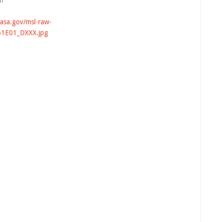
l?
nasa.gov/msl-raw-
1E01_DXXX.jpg