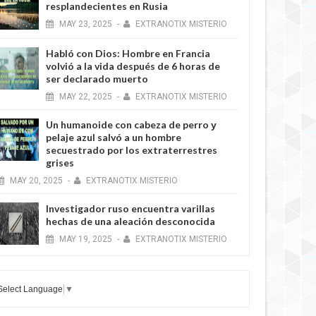
resplandecientes en Rusia
MAY
23,
2025
-
EXTRANOTIX MISTERIO
Habló con Dios: Hombre en Francia
volvió a la vida después de 6 horas de
ser declarado muerto
MAY
22,
2025
-
EXTRANOTIX MISTERIO
Un humanoide con cabeza de perro у
pelaje azul salvó a un hombre
secuestrado por los extraterrestres
grises
MAY
20,
2025
-
EXTRANOTIX MISTERIO
Investigador ruso encuentra varillas
hechas de una aleación desconocida
MAY
19,
2025
-
EXTRANOTIX MISTERIO
Select Language
▼