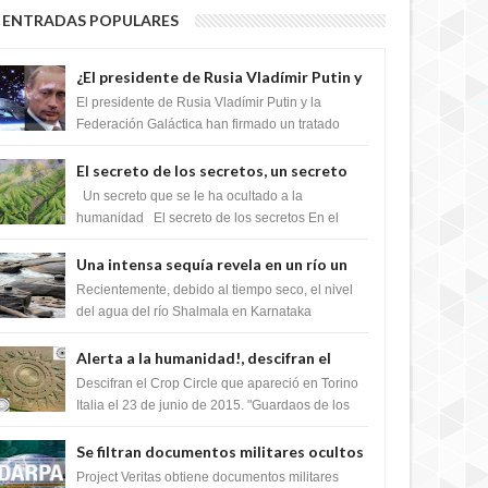
ENTRADAS POPULARES
¿El presidente de Rusia Vladímir Putin y
la Federación Galactica han firmado un
El presidente de Rusia Vladímir Putin y la
tratado para acabar con los Sionistas?
Federación Galáctica han firmado un tratado
para trabajar juntos, para exponer a todos los
Si...
El secreto de los secretos, un secreto
que cambiaría por completo el destino
Un secreto que se le ha ocultado a la
de la humanidad
humanidad El secreto de los secretos En el
verano de 2003, en una zona inexplorada de las
m...
Una intensa sequía revela en un río un
impresionante hallazgo de miles de
Recientemente, debido al tiempo seco, el nivel
Shiva Lingas
del agua del río Shalmala en Karnataka
retrocedió, revelando la presencia de miles de
Shiv...
Alerta a la humanidad!, descifran el
mensaje del Crop Circle de Torino ,Italia
Descifran el Crop Circle que apareció en Torino
Italia el 23 de junio de 2015. "Guardaos de los
extraterrestres con regalos! Esos ...
Se filtran documentos militares ocultos
que muestran la intención de los NIH de
Project Veritas obtiene documentos militares