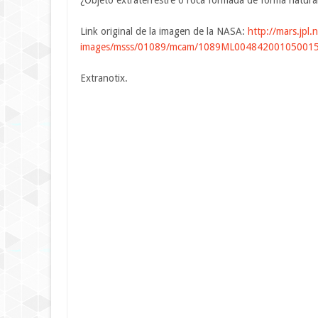
¿Objeto extraterrestre o roca formada de forma natura
Link original de la imagen de la NASA:
http://mars.jpl.
images/msss/01089/mcam/1089ML004842001050015
Extranotix.