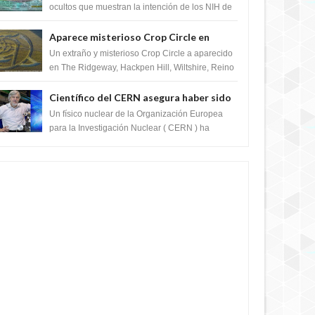
crear el SARS-CoV-2, utilizando la
ocultos que muestran la intención de los NIH de
crear el SARS-CoV-2, utilizando la investigaci...
investigación de ganancia de función
Aparece misterioso Crop Circle en
Reino Unido 23 de junio 2016
Un extraño y misterioso Crop Circle a aparecido
en The Ridgeway, Hackpen Hill, Wiltshire, Reino
Unido, fue reportado por Crop circle conec...
Científico del CERN asegura haber sido
ayudado por seres de luz durante una
Un físico nuclear de la Organización Europea
prueba del Colisionador de Hadrones
para la Investigación Nuclear ( CERN ) ha
acogido recientemente el cristianismo en su
corazó...