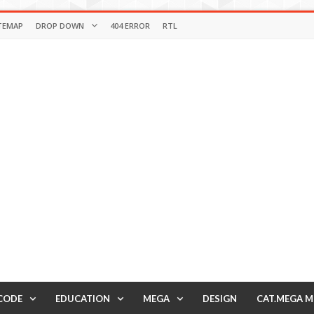
TEMAP
DROP DOWN
404 ERROR
RTL
CODE
EDUCATION
MEGA
DESIGN
CAT.MEGA 