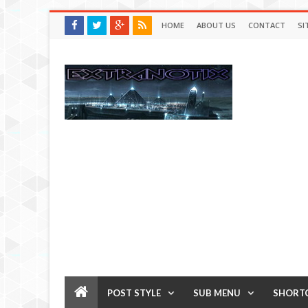
HOME
ABOUT US
CONTACT
SI
POST STYLE
SUB MENU
SHORT