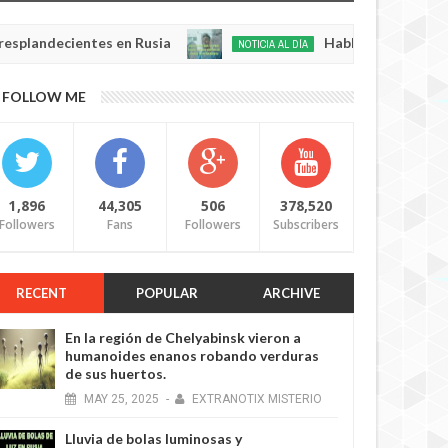
cientes en Rusia
Habló con Dios: Hombre en Fr
NOTICIA AL DÍA
May
22,
0
FOLLOW ME
2025
1,896
44,305
506
378,520
Followers
Fans
Followers
Subscribers
RECENT
POPULAR
ARCHIVE
En la región de Chelyabinsk vieron a
humanoides enanos robando verduras
de sus huertos.
MAY
25,
2025
-
EXTRANOTIX MISTERIO
Lluvia de bolas luminosas y