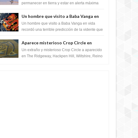
satélite "Caballero Negro"
permanecer en tierra y estar en alerta máxima
para despegar, después de que Obama rompe
el ...
Un hombre que visito a Baba Vanga en
vida recordó la terrible predicción de la
Un hombre que visito a Baba Vanga en vida
vidente para febrero de 2022.
recordó una terrible predicción de la vidente que
sucedería el 2 de febrero de 2022. Según el
pron...
Aparece misterioso Crop Circle en
Reino Unido 23 de junio 2016
Un extraño y misterioso Crop Circle a aparecido
en The Ridgeway, Hackpen Hill, Wiltshire, Reino
Unido, fue reportado por Crop circle conec...