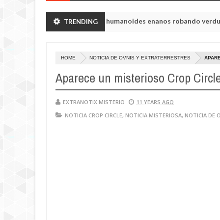
de Chelyabinsk vieron a humanoides enanos robando verduras de sus
TRENDING
 la princesa Tisul de la región de Kemerovo.
HOME
NOTICIA DE OVNIS Y EXTRATERRESTRES
APARE
Aparece un misterioso Crop Circl
EXTRANOTIX MISTERIO
11 YEARS AGO
NOTICIA CROP CIRCLE
,
NOTICIA MISTERIOSA
,
NOTICIA DE 