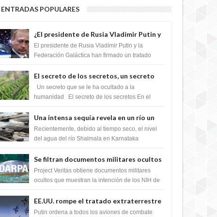
ENTRADAS POPULARES
¿El presidente de Rusia Vladímir Putin y
la Federación Galactica han firmado un
El presidente de Rusia Vladímir Putin y la
tratado para acabar con los Sionistas?
Federación Galáctica han firmado un tratado
para trabajar juntos, para exponer a todos los
Si...
El secreto de los secretos, un secreto
que cambiaría por completo el destino
Un secreto que se le ha ocultado a la
de la humanidad
humanidad El secreto de los secretos En el
verano de 2003, en una zona inexplorada de las
m...
Una intensa sequía revela en un río un
impresionante hallazgo de miles de
Recientemente, debido al tiempo seco, el nivel
Shiva Lingas
del agua del río Shalmala en Karnataka
retrocedió, revelando la presencia de miles de
Shiv...
Se filtran documentos militares ocultos
que muestran la intención de los NIH de
Project Veritas obtiene documentos militares
crear el SARS-CoV-2, utilizando la
ocultos que muestran la intención de los NIH de
crear el SARS-CoV-2, utilizando la investigaci...
investigación de ganancia de función
EE.UU. rompe el tratado extraterrestre
y se prepara para destruir el misterioso
Putin ordena a todos los aviones de combate