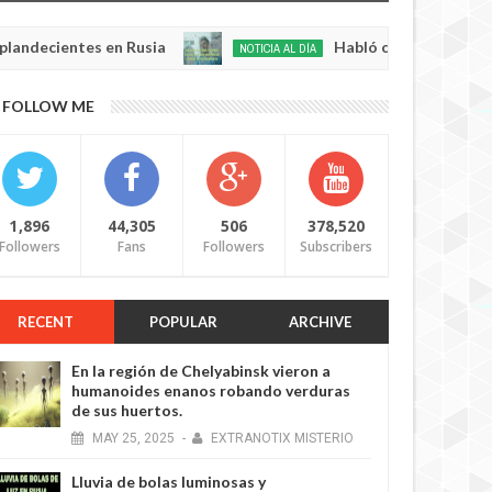
ntes en Rusia
Habló con Dios: Hombre en Franc
NOTICIA AL DÍA
May
22,
0
FOLLOW ME
2025
1,896
44,305
506
378,520
Followers
Fans
Followers
Subscribers
RECENT
POPULAR
ARCHIVE
En la región de Chelyabinsk vieron a
humanoides enanos robando verduras
de sus huertos.
MAY
25,
2025
-
EXTRANOTIX MISTERIO
Lluvia de bolas luminosas y