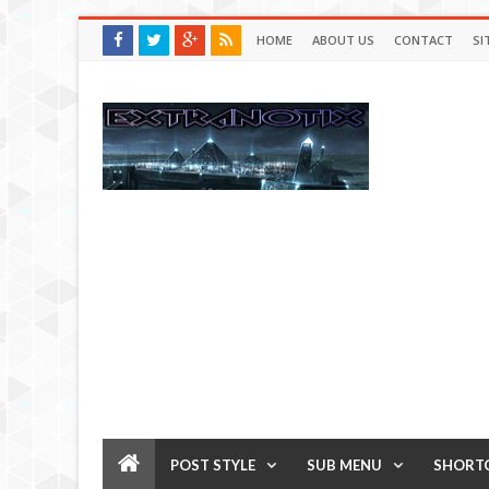
HOME
ABOUT US
CONTACT
SI
POST STYLE
SUB MENU
SHORT