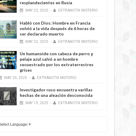
resplandecientes en Rusia
MAY
23,
2025
-
EXTRANOTIX MISTERIO
Habló con Dios: Hombre en Francia
volvió a la vida después de 6 horas de
ser declarado muerto
MAY
22,
2025
-
EXTRANOTIX MISTERIO
Un humanoide con cabeza de perro у
pelaje azul salvó a un hombre
secuestrado por los extraterrestres
grises
MAY
20,
2025
-
EXTRANOTIX MISTERIO
Investigador ruso encuentra varillas
hechas de una aleación desconocida
MAY
19,
2025
-
EXTRANOTIX MISTERIO
Select Language
▼