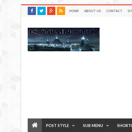
HOME
ABOUT US
CONTACT
SI
POST STYLE
SUB MENU
SHORT