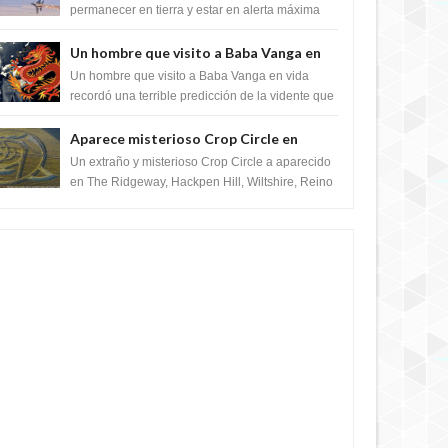
satélite "Caballero Negro"
permanecer en tierra y estar en alerta máxima
para despegar, después de que Obama rompe
el ...
Un hombre que visito a Baba Vanga en
vida recordó la terrible predicción de la
Un hombre que visito a Baba Vanga en vida
vidente para febrero de 2022.
recordó una terrible predicción de la vidente que
sucedería el 2 de febrero de 2022. Según el
pron...
Aparece misterioso Crop Circle en
Reino Unido 23 de junio 2016
Un extraño y misterioso Crop Circle a aparecido
en The Ridgeway, Hackpen Hill, Wiltshire, Reino
Unido, fue reportado por Crop circle conec...