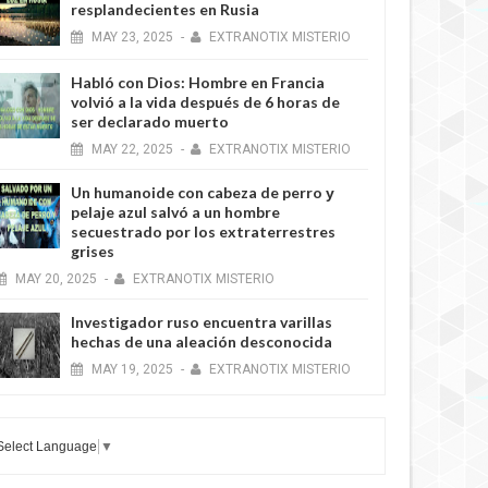
resplandecientes en Rusia
MAY
23,
2025
-
EXTRANOTIX MISTERIO
Habló con Dios: Hombre en Francia
volvió a la vida después de 6 horas de
ser declarado muerto
MAY
22,
2025
-
EXTRANOTIX MISTERIO
Un humanoide con cabeza de perro у
pelaje azul salvó a un hombre
secuestrado por los extraterrestres
grises
MAY
20,
2025
-
EXTRANOTIX MISTERIO
Investigador ruso encuentra varillas
hechas de una aleación desconocida
MAY
19,
2025
-
EXTRANOTIX MISTERIO
Select Language
▼