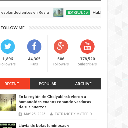
cientes en Rusia
Habló con Dios: Hombre en F
NOTICIA AL DÍA
May
22,
0
FOLLOW ME
2025
1,896
44,305
506
378,520
Followers
Fans
Followers
Subscribers
RECENT
POPULAR
ARCHIVE
En la región de Chelyabinsk vieron a
humanoides enanos robando verduras
de sus huertos.
MAY
25,
2025
-
EXTRANOTIX MISTERIO
Lluvia de bolas luminosas y