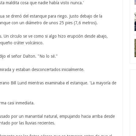
 esta maldita cosa que nadie había visto nunca.'
ua se drenó del estanque para riego. Justo debajo de la
stanque con un diámetro de unos 25 pies (7,6 metros).
gas. Un círculo se ve como si algo hizo erupción desde abajo,
ueño cráter volcánico.
jo el señor Dalton. "No lo sé."
irada y estaban desconcertados inicialmente.
terano Bill Lund mientras examinaba el estanque. 'La mayoría de
rma casi inmediata.
ausado por un manantial natural, empujando hacia arriba desde
ado por las lluvias recientes.