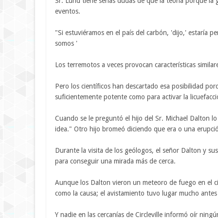
Sr. Lund tiene serias dudas de que la teoría porque la 
eventos.
"Si estuviéramos en el país del carbón, 'dijo,' estaría 
somos '
Los terremotos a veces provocan características similare
Pero los científicos han descartado esa posibilidad por
suficientemente potente como para activar la licuefacci
Cuando se le preguntó el hijo del Sr. Michael Dalton lo 
idea." Otro hijo bromeó diciendo que era o una erupció
Durante la visita de los geólogos, el señor Dalton y s
para conseguir una mirada más de cerca.
Aunque los Dalton vieron un meteoro de fuego en el ci
como la causa; el avistamiento tuvo lugar mucho antes 
Y nadie en las cercanías de Circleville informó oír ning