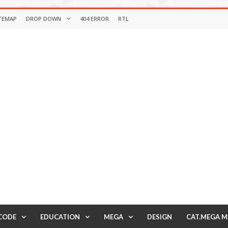
TEMAP
DROP DOWN
404 ERROR
RTL
CODE
EDUCATION
MEGA
DESIGN
CAT.MEGA 