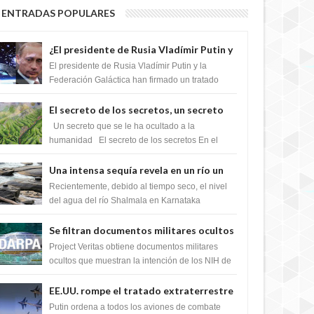
ENTRADAS POPULARES
¿El presidente de Rusia Vladímir Putin y
la Federación Galactica han firmado un
El presidente de Rusia Vladímir Putin y la
tratado para acabar con los Sionistas?
Federación Galáctica han firmado un tratado
para trabajar juntos, para exponer a todos los
Si...
El secreto de los secretos, un secreto
que cambiaría por completo el destino
Un secreto que se le ha ocultado a la
de la humanidad
humanidad El secreto de los secretos En el
verano de 2003, en una zona inexplorada de las
m...
Una intensa sequía revela en un río un
impresionante hallazgo de miles de
Recientemente, debido al tiempo seco, el nivel
Shiva Lingas
del agua del río Shalmala en Karnataka
retrocedió, revelando la presencia de miles de
Shiv...
Se filtran documentos militares ocultos
que muestran la intención de los NIH de
Project Veritas obtiene documentos militares
crear el SARS-CoV-2, utilizando la
ocultos que muestran la intención de los NIH de
crear el SARS-CoV-2, utilizando la investigaci...
investigación de ganancia de función
EE.UU. rompe el tratado extraterrestre
y se prepara para destruir el misterioso
Putin ordena a todos los aviones de combate