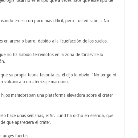
geología local no es el tipo que a veces hace que este tipo de
pensando en eso un poco más difícil, pero - usted sabe -. No
s en arena o barro, debido a la licuefacción de los suelos.
que no ha habido terremotos en la zona de Circleville lo
ón.
que su propia teoría favorita es, él dijo lo obvio: "No tengo ni
n volcánica o un aterrizaje marciano.
us hijos maniobraban una plataforma elevadora sobre el cráter
elo hace unas semanas, el Sr. Lund ha dicho en esencia, que
de que apareciera el cráter.
ún auges fuertes.