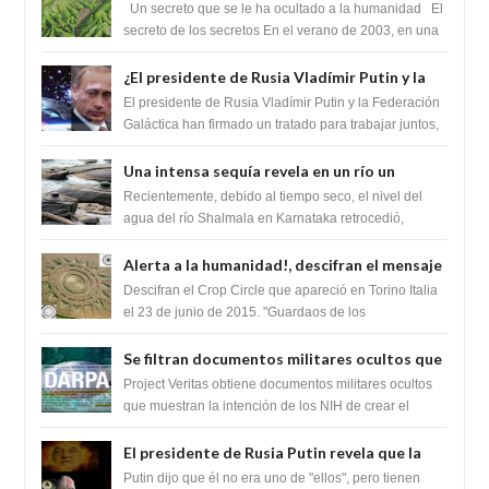
cambiaría por completo el destino de la
Un secreto que se le ha ocultado a la humanidad El
humanidad
secreto de los secretos En el verano de 2003, en una
zona inexplorada de las m...
¿El presidente de Rusia Vladímir Putin y la
Federación Galactica han firmado un
El presidente de Rusia Vladímir Putin y la Federación
tratado para acabar con los Sionistas?
Galáctica han firmado un tratado para trabajar juntos,
para exponer a todos los Si...
Una intensa sequía revela en un río un
impresionante hallazgo de miles de Shiva
Recientemente, debido al tiempo seco, el nivel del
Lingas
agua del río Shalmala en Karnataka retrocedió,
revelando la presencia de miles de Shiv...
Alerta a la humanidad!, descifran el mensaje
del Crop Circle de Torino ,Italia
Descifran el Crop Circle que apareció en Torino Italia
el 23 de junio de 2015. "Guardaos de los
extraterrestres con regalos! Esos ...
Se filtran documentos militares ocultos que
muestran la intención de los NIH de crear el
Project Veritas obtiene documentos militares ocultos
SARS-CoV-2, utilizando la investigación de
que muestran la intención de los NIH de crear el
SARS-CoV-2, utilizando la investigaci...
ganancia de función
El presidente de Rusia Putin revela que la
clase dominante en el mundo son los
Putin dijo que él no era uno de "ellos", pero tienen