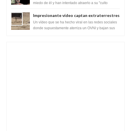
híbridos reptiles
miedo de él y han intentado atraerlo a su "culto
babilónico antiguo....
Impresionante vídeo captan extraterrestres
bajando de un OVNI en Arabia Saudita
Un vídeo que se ha hecho viral en las redes sociales
donde supuestamente aterriza un OVNI y bajan sus
tripulantes en el desierto en Ara...