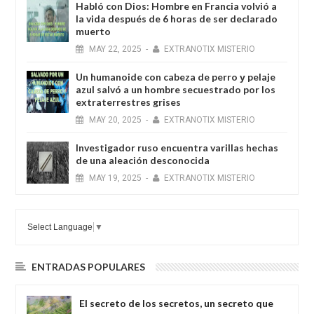
Habló con Dios: Hombre en Francia volvió a
la vida después de 6 horas de ser declarado
muerto
MAY
22,
2025
-
EXTRANOTIX MISTERIO
Un humanoide con cabeza de perro у pelaje
azul salvó a un hombre secuestrado por los
extraterrestres grises
MAY
20,
2025
-
EXTRANOTIX MISTERIO
Investigador ruso encuentra varillas hechas
de una aleación desconocida
MAY
19,
2025
-
EXTRANOTIX MISTERIO
Select Language
▼
ENTRADAS POPULARES
El secreto de los secretos, un secreto que