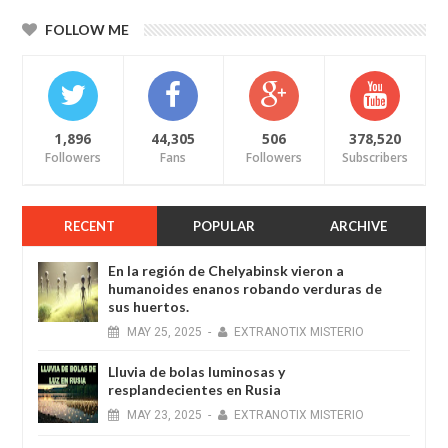
FOLLOW ME
1,896
44,305
506
378,520
Followers
Fans
Followers
Subscribers
RECENT
POPULAR
ARCHIVE
En la región de Chelyabinsk vieron a
humanoides enanos robando verduras de
sus huertos.
MAY
25,
2025
-
EXTRANOTIX MISTERIO
Lluvia de bolas luminosas y
resplandecientes en Rusia
MAY
23,
2025
-
EXTRANOTIX MISTERIO