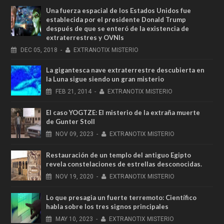
Una fuerza espacial de los Estados Unidos fue
establecida por el presidente Donald Trump
después de que se enteró de la existencia de
extraterrestres y OVNIs
DEC
05,
2018
-
EXTRANOTIX MISTERIO
La gigantesca nave extraterrestre descubierta en
la Luna sigue siendo un gran misterio
FEB
21,
2014
-
EXTRANOTIX MISTERIO
El caso YOGTZE: El misterio de la extraña muerte
de Gunter Stoll
NOV
09,
2023
-
EXTRANOTIX MISTERIO
Restauración de un templo del antiguo Egipto
revela constelaciones de estrellas desconocidas.
NOV
19,
2020
-
EXTRANOTIX MISTERIO
Lo que presagia un fuerte terremoto: Científico
habla sobre los tres signos principales
MAY
10,
2023
-
EXTRANOTIX MISTERIO