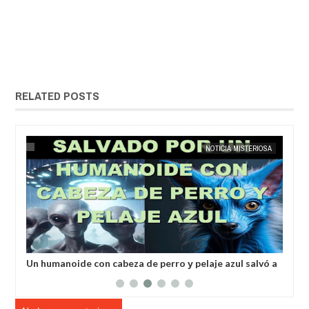
RELATED POSTS
MAY
25,
2025
IA
EXTRANOTIX MISTERIO
NOTICIA MISTERIOSA
EXTRANOT
a
Un humanoide con cabeza de perro у pelaje azul salvó a
Inv
un hombre secuestrado por los extraterrestres grises
ale