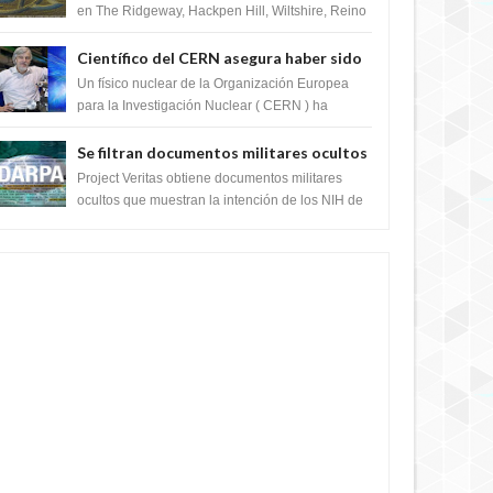
en The Ridgeway, Hackpen Hill, Wiltshire, Reino
Unido, fue reportado por Crop circle conec...
Científico del CERN asegura haber sido
ayudado por seres de luz durante una
Un físico nuclear de la Organización Europea
prueba del Colisionador de Hadrones
para la Investigación Nuclear ( CERN ) ha
acogido recientemente el cristianismo en su
corazó...
Se filtran documentos militares ocultos
que muestran la intención de los NIH de
Project Veritas obtiene documentos militares
crear el SARS-CoV-2, utilizando la
ocultos que muestran la intención de los NIH de
crear el SARS-CoV-2, utilizando la investigaci...
investigación de ganancia de función