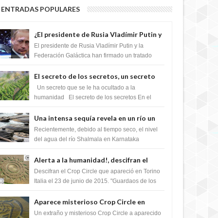
ENTRADAS POPULARES
¿El presidente de Rusia Vladímir Putin y
la Federación Galactica han firmado un
El presidente de Rusia Vladímir Putin y la
tratado para acabar con los Sionistas?
Federación Galáctica han firmado un tratado
para trabajar juntos, para exponer a todos los
Si...
El secreto de los secretos, un secreto
que cambiaría por completo el destino
Un secreto que se le ha ocultado a la
de la humanidad
humanidad El secreto de los secretos En el
verano de 2003, en una zona inexplorada de las
m...
Una intensa sequía revela en un río un
impresionante hallazgo de miles de
Recientemente, debido al tiempo seco, el nivel
Shiva Lingas
del agua del río Shalmala en Karnataka
retrocedió, revelando la presencia de miles de
Shiv...
Alerta a la humanidad!, descifran el
mensaje del Crop Circle de Torino ,Italia
Descifran el Crop Circle que apareció en Torino
Italia el 23 de junio de 2015. "Guardaos de los
extraterrestres con regalos! Esos ...
Aparece misterioso Crop Circle en
Reino Unido 23 de junio 2016
Un extraño y misterioso Crop Circle a aparecido