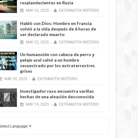
resplandecientes en Rusia
MAY
23,
2025
-
EXTRANOTIX MISTERIO
Habló con Dios: Hombre en Francia
volvió a la vida después de 6 horas de
ser declarado muerto
MAY
22,
2025
-
EXTRANOTIX MISTERIO
Un humanoide con cabeza de perro у
pelaje azul salvó a un hombre
secuestrado por los extraterrestres
grises
MAY
20,
2025
-
EXTRANOTIX MISTERIO
Investigador ruso encuentra varillas
hechas de una aleación desconocida
MAY
19,
2025
-
EXTRANOTIX MISTERIO
Select Language
▼