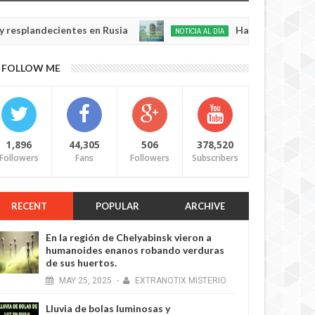
decientes en Rusia
Habló con Dios: Hombre en
NOTICIA AL DÍA
May
22,
0
FOLLOW ME
2025
1,896
44,305
506
378,520
Followers
Fans
Followers
Subscribers
RECENT
POPULAR
ARCHIVE
En la región de Chelyabinsk vieron a
humanoides enanos robando verduras
de sus huertos.
MAY
25,
2025
-
EXTRANOTIX MISTERIO
Lluvia de bolas luminosas y