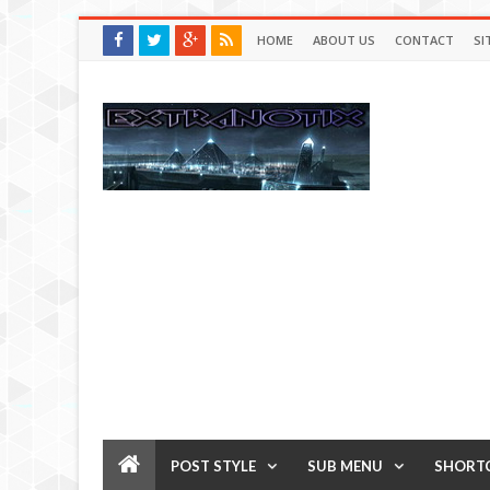
HOME
ABOUT US
CONTACT
SI
POST STYLE
SUB MENU
SHORT