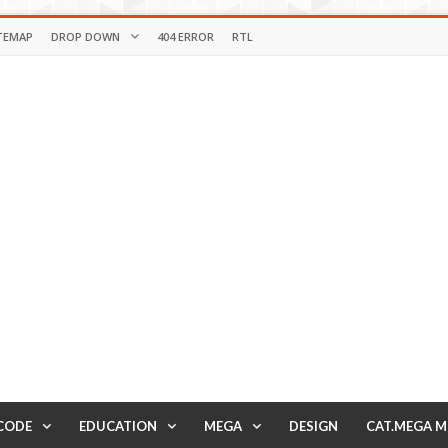
TEMAP
DROP DOWN
404 ERROR
RTL
CODE
EDUCATION
MEGA
DESIGN
CAT.MEGA 