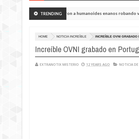
gión de Chelyabinsk vieron a humanoides enanos robando verduras d
TRENDING
ria de la princesa Tisul de la región de Kemerovo.
HOME
NOTICIA INCREÍBLE
INCREÍBLE OVNI GRABADO
Increíble OVNI grabado en Portug
EXTRANOTIX MISTERIO
12 YEARS AGO
NOTICIA DE