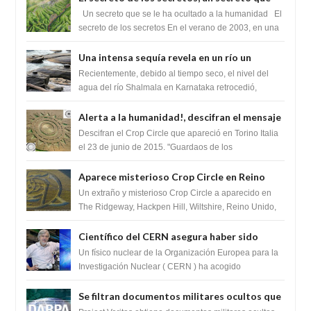
cambiaría por completo el destino de la
Un secreto que se le ha ocultado a la humanidad El
humanidad
secreto de los secretos En el verano de 2003, en una
zona inexplorada de las m...
Una intensa sequía revela en un río un
impresionante hallazgo de miles de Shiva
Recientemente, debido al tiempo seco, el nivel del
Lingas
agua del río Shalmala en Karnataka retrocedió,
revelando la presencia de miles de Shiv...
Alerta a la humanidad!, descifran el mensaje
del Crop Circle de Torino ,Italia
Descifran el Crop Circle que apareció en Torino Italia
el 23 de junio de 2015. "Guardaos de los
extraterrestres con regalos! Esos ...
Aparece misterioso Crop Circle en Reino
Unido 23 de junio 2016
Un extraño y misterioso Crop Circle a aparecido en
The Ridgeway, Hackpen Hill, Wiltshire, Reino Unido,
fue reportado por Crop circle conec...
Científico del CERN asegura haber sido
ayudado por seres de luz durante una
Un físico nuclear de la Organización Europea para la
prueba del Colisionador de Hadrones
Investigación Nuclear ( CERN ) ha acogido
recientemente el cristianismo en su corazó...
Se filtran documentos militares ocultos que