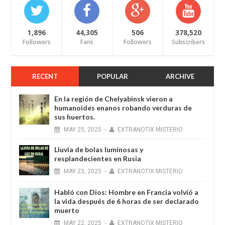
1,896
44,305
506
378,520
Followers
Fans
Followers
Subscribers
RECENT
POPULAR
ARCHIVE
En la región de Chelyabinsk vieron a
humanoides enanos robando verduras de
sus huertos.
MAY
25,
2025
-
EXTRANOTIX MISTERIO
Lluvia de bolas luminosas y
resplandecientes en Rusia
MAY
23,
2025
-
EXTRANOTIX MISTERIO
Habló con Dios: Hombre en Francia volvió a
la vida después de 6 horas de ser declarado
muerto
MAY
22,
2025
-
EXTRANOTIX MISTERIO