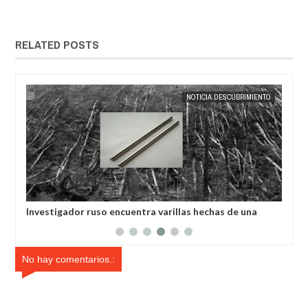
RELATED POSTS
25,
2025
MAY
23,
2025
SA
EXTRANOTIX MISTERIO
NOTICIA DESCUBRIMIENTO
ó a
Investigador ruso encuentra varillas hechas de una
Con
es
aleación desconocida
órb
No hay comentarios.: