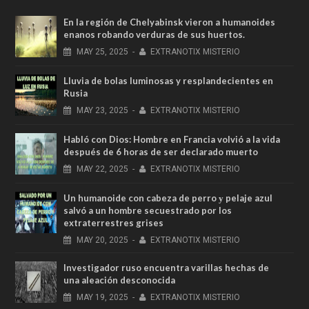
En la región de Chelyabinsk vieron a humanoides
enanos robando verduras de sus huertos.
MAY
25,
2025
-
EXTRANOTIX MISTERIO
Lluvia de bolas luminosas y resplandecientes en
Rusia
MAY
23,
2025
-
EXTRANOTIX MISTERIO
Habló con Dios: Hombre en Francia volvió a la vida
después de 6 horas de ser declarado muerto
MAY
22,
2025
-
EXTRANOTIX MISTERIO
Un humanoide con cabeza de perro у pelaje azul
salvó a un hombre secuestrado por los
extraterrestres grises
MAY
20,
2025
-
EXTRANOTIX MISTERIO
Investigador ruso encuentra varillas hechas de
una aleación desconocida
MAY
19,
2025
-
EXTRANOTIX MISTERIO