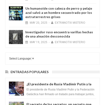
Un humanoide con cabeza de perro у pelaje
azul salvó a un hombre secuestrado por los
extraterrestres grises
MAY
20,
2025
-
EXTRANOTIX MISTERIO
Investigador ruso encuentra varillas hechas
de una aleación desconocida
MAY
19,
2025
-
EXTRANOTIX MISTERIO
Select Language
▼
ENTRADAS POPULARES
¿El presidente de Rusia Vladímir Putin y la
Federación Galactica han firmado un
El presidente de Rusia Vladímir Putin y la Federación
tratado para acabar con los Sionistas?
Galáctica han firmado un tratado para trabajar juntos,
para exponer a todos los Si...
El secreto de los secretos, un secreto que