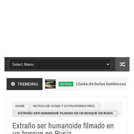
e sus huertos.
Lluvia de bolas luminosas y resplan
TRENDING
NOTICIA
May
23,
del mundo volvió a emitir mensajes crípticos tras años de silencio
0
2025
HOME
NOTICIA DE OVNIS Y EXTRATERRESTRES
e sus huertos.
Lluvia de bolas luminosas y resplan
NOTICIA
EXTRAÑO SER HUMANOIDE FILMADO EN UN BOSQUE EN RUSIA
May
23,
Extraño ser humanoide filmado en
del mundo volvió a emitir mensajes crípticos tras años de silencio
0
2025
un bosque en Rusia