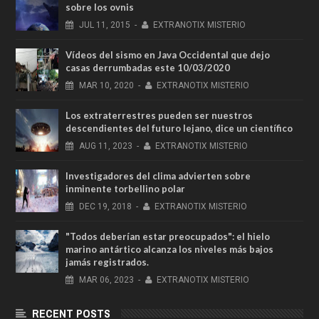
sobre los ovnis
JUL
11,
2015
-
EXTRANOTIX MISTERIO
Vídeos del sismo en Java Occidental que dejo
casas derrumbadas este 10/03/2020
MAR
10,
2020
-
EXTRANOTIX MISTERIO
Los extraterrestres pueden ser nuestros
descendientes del futuro lejano, dice un científico
AUG
11,
2023
-
EXTRANOTIX MISTERIO
Investigadores del clima advierten sobre
inminente torbellino polar
DEC
19,
2018
-
EXTRANOTIX MISTERIO
"Todos deberían estar preocupados": el hielo
marino antártico alcanza los niveles más bajos
jamás registrados.
MAR
06,
2023
-
EXTRANOTIX MISTERIO
RECENT POSTS