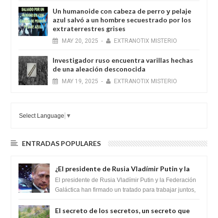
Un humanoide con cabeza de perro у pelaje
azul salvó a un hombre secuestrado por los
extraterrestres grises
MAY
20,
2025
-
EXTRANOTIX MISTERIO
Investigador ruso encuentra varillas hechas
de una aleación desconocida
MAY
19,
2025
-
EXTRANOTIX MISTERIO
Select Language
▼
ENTRADAS POPULARES
¿El presidente de Rusia Vladímir Putin y la
Federación Galactica han firmado un
El presidente de Rusia Vladímir Putin y la Federación
tratado para acabar con los Sionistas?
Galáctica han firmado un tratado para trabajar juntos,
para exponer a todos los Si...
El secreto de los secretos, un secreto que