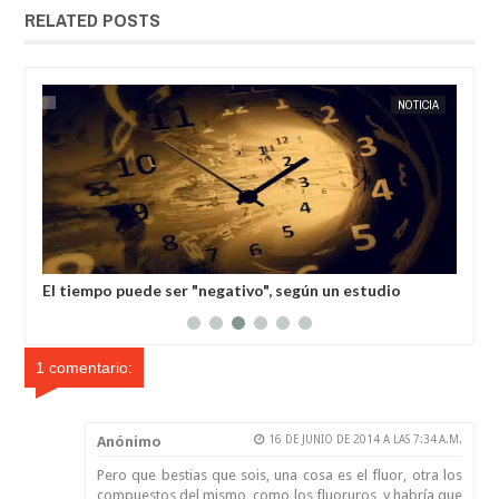
RELATED POSTS
MAY
19,
2025
IA
EXTRANOTIX MISTERIO
NOTICIA
EXTRANOT
 no
El tiempo puede ser "negativo", según un estudio
Los
cer
1 comentario:
Anónimo
16 DE JUNIO DE 2014 A LAS 7:34 A.M.
Pero que bestias que sois, una cosa es el fluor, otra los
compuestos del mismo, como los fluoruros, y habría que