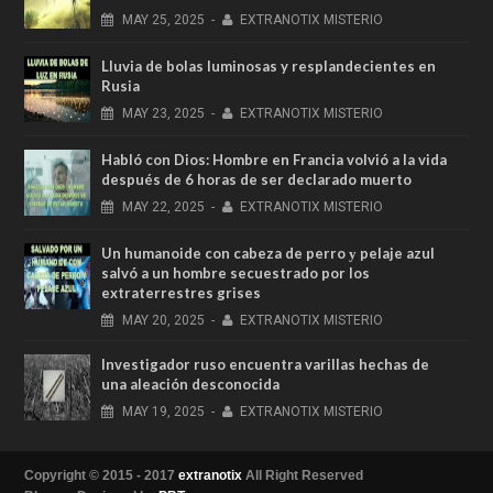
MAY
25,
2025
-
EXTRANOTIX MISTERIO
Lluvia de bolas luminosas y resplandecientes en
Rusia
MAY
23,
2025
-
EXTRANOTIX MISTERIO
Habló con Dios: Hombre en Francia volvió a la vida
después de 6 horas de ser declarado muerto
MAY
22,
2025
-
EXTRANOTIX MISTERIO
Un humanoide con cabeza de perro у pelaje azul
salvó a un hombre secuestrado por los
extraterrestres grises
MAY
20,
2025
-
EXTRANOTIX MISTERIO
Investigador ruso encuentra varillas hechas de
una aleación desconocida
MAY
19,
2025
-
EXTRANOTIX MISTERIO
Copyright © 2015 - 2017
extranotix
All Right Reserved