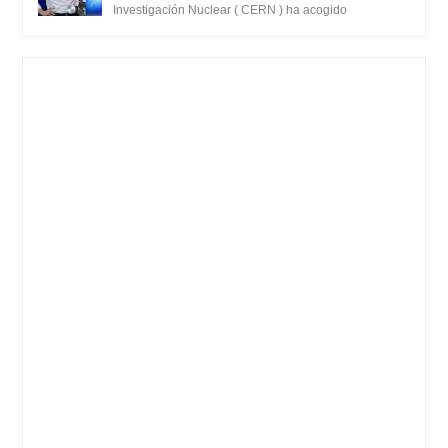
prueba del Colisionador de Hadrones
Investigación Nuclear ( CERN ) ha acogido
recientemente el cristianismo en su corazó...