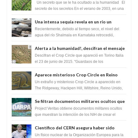
cambiaría por completo el destino de la
Un secreto que se le ha ocultado a la humanidad El
humanidad
secreto de los secretos En el verano de 2003, en una
zona inexplorada de las m...
Una intensa sequía revela en un río un
impresionante hallazgo de miles de Shiva
Recientemente, debido al tiempo seco, el nivel del
Lingas
agua del río Shalmala en Karnataka retrocedió,
revelando la presencia de miles de Shiv...
Alerta a la humanidad!, descifran el mensaje
del Crop Circle de Torino ,Italia
Descifran el Crop Circle que apareció en Torino Italia
el 23 de junio de 2015. "Guardaos de los
extraterrestres con regalos! Esos ...
Aparece misterioso Crop Circle en Reino
Unido 23 de junio 2016
Un extraño y misterioso Crop Circle a aparecido en
The Ridgeway, Hackpen Hill, Wiltshire, Reino Unido,
fue reportado por Crop circle conec...
Se filtran documentos militares ocultos que
muestran la intención de los NIH de crear el
Project Veritas obtiene documentos militares ocultos
SARS-CoV-2, utilizando la investigación de
que muestran la intención de los NIH de crear el
SARS-CoV-2, utilizando la investigaci...
ganancia de función
Científico del CERN asegura haber sido
ayudado por seres de luz durante una
Un físico nuclear de la Organización Europea para la