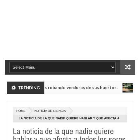
umanoides enanos robando verduras de sus huertos.
TRENDING
NOTICIA
May
23,
B-76, conocida como la radio del fin del mundo volvió a emitir mensa
0
2025
HOME
NOTICIA DE CIENCIA
umanoides enanos robando verduras de sus huertos.
NOTICIA
LA NOTICIA DE LA QUE NADIE QUIERE HABLAR Y QUE AFECTA A
May
TODOS LOS SERES HUMANOS
23,
La noticia de la que nadie quiere
B-76, conocida como la radio del fin del mundo volvió a emitir mensa
0
2025
hablar y que afecta a todos los seres