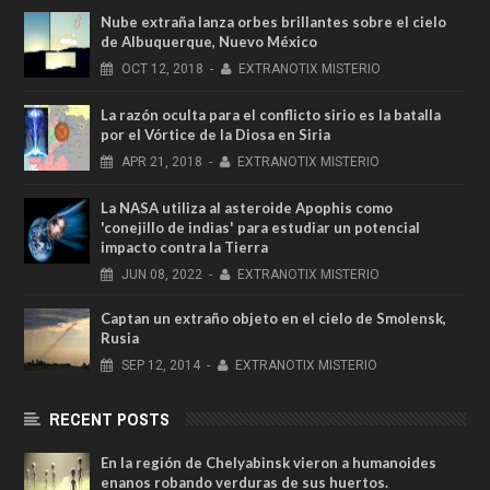
Nube extraña lanza orbes brillantes sobre el cielo
de Albuquerque, Nuevo México
OCT
12,
2018
-
EXTRANOTIX MISTERIO
La razón oculta para el conflicto sirio es la batalla
por el Vórtice de la Diosa en Siria
APR
21,
2018
-
EXTRANOTIX MISTERIO
La NASA utiliza al asteroide Apophis como
'conejillo de indias' para estudiar un potencial
impacto contra la Tierra
JUN
08,
2022
-
EXTRANOTIX MISTERIO
Captan un extraño objeto en el cielo de Smolensk,
Rusia
SEP
12,
2014
-
EXTRANOTIX MISTERIO
RECENT POSTS
En la región de Chelyabinsk vieron a humanoides
enanos robando verduras de sus huertos.