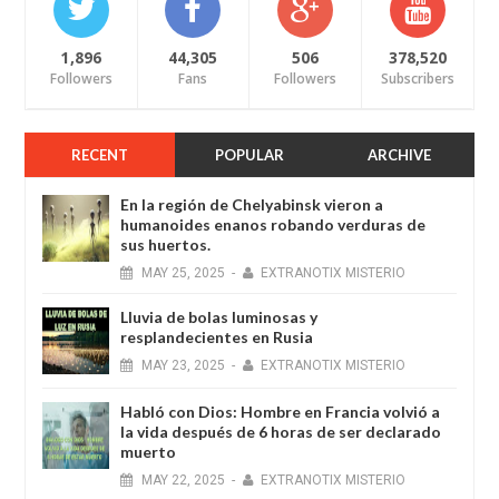
1,896
44,305
506
378,520
Followers
Fans
Followers
Subscribers
RECENT
POPULAR
ARCHIVE
En la región de Chelyabinsk vieron a
humanoides enanos robando verduras de
sus huertos.
MAY
25,
2025
-
EXTRANOTIX MISTERIO
Lluvia de bolas luminosas y
resplandecientes en Rusia
MAY
23,
2025
-
EXTRANOTIX MISTERIO
Habló con Dios: Hombre en Francia volvió a
la vida después de 6 horas de ser declarado
muerto
MAY
22,
2025
-
EXTRANOTIX MISTERIO