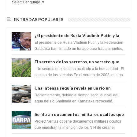
Select Language
▼
ENTRADAS POPULARES
¿El presidente de Rusia Vladímir Putin y la
Federación Galactica han firmado un
El presidente de Rusia Vladímir Putin y la Federación
tratado para acabar con los Sionistas?
Galáctica han firmado un tratado para trabajar juntos,
para exponer a todos los Si...
El secreto de los secretos, un secreto que
cambiaría por completo el destino de la
Un secreto que se le ha ocultado a la humanidad El
humanidad
secreto de los secretos En el verano de 2003, en una
zona inexplorada de las m...
Una intensa sequía revela en un río un
impresionante hallazgo de miles de Shiva
Recientemente, debido al tiempo seco, el nivel del
Lingas
agua del río Shalmala en Karnataka retrocedió,
revelando la presencia de miles de Shiv...
Se filtran documentos militares ocultos que
muestran la intención de los NIH de crear el
Project Veritas obtiene documentos militares ocultos
SARS-CoV-2, utilizando la investigación de
que muestran la intención de los NIH de crear el
SARS-CoV-2, utilizando la investigaci...
ganancia de función