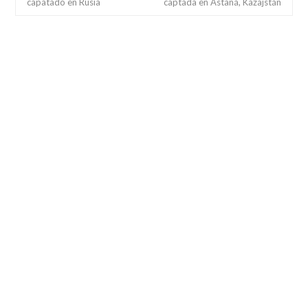
capatado en Rusia
captada en Astaná, Kazajstán