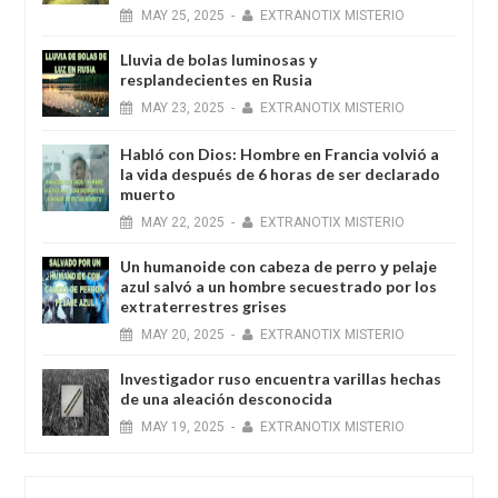
MAY
25,
2025
-
EXTRANOTIX MISTERIO
Lluvia de bolas luminosas y
resplandecientes en Rusia
MAY
23,
2025
-
EXTRANOTIX MISTERIO
Habló con Dios: Hombre en Francia volvió a
la vida después de 6 horas de ser declarado
muerto
MAY
22,
2025
-
EXTRANOTIX MISTERIO
Un humanoide con cabeza de perro у pelaje
azul salvó a un hombre secuestrado por los
extraterrestres grises
MAY
20,
2025
-
EXTRANOTIX MISTERIO
Investigador ruso encuentra varillas hechas
de una aleación desconocida
MAY
19,
2025
-
EXTRANOTIX MISTERIO