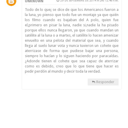
29 DE SEPTIEMBRE DE 2014 A LAS 12:46 P.M.
UNKNOWN
Todo de lo que¡ se dice de que los Americanos fueron a
la luna, yo pienso que todo fue un montaje ya que quién
los filmo cuando es bajaban del A polo, quien fue
el,primero en pisar la luna, nadie si,nadie la ha pisado
porque ellos nunca llegaron, ya que cuando mandan un
satélite al la luna o a martes, el satélite lo hacen amenizar
envuelto en una pelota del material que sea, y cuando
llega al suelo lunar vota y nunca tuvieron un cohete que
aterrizase de forma que pudiese bajar una persona,
siempre lo hacían y lo siguen haciendo por paracaídas.
¿Adonde tienen el cohete que sea capaz de aterrizar
como es debido, creo que lo que tiene que hacer es
pedir perdón al mundo y decir toda la verdad.
Responder