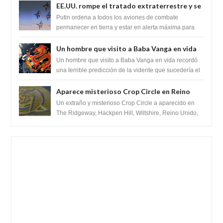
EE.UU. rompe el tratado extraterrestre y se
prepara para destruir el misterioso satélite
Putin ordena a todos los aviones de combate
"Caballero Negro"
permanecer en tierra y estar en alerta máxima para
despegar, después de que Obama rompe el ...
Un hombre que visito a Baba Vanga en vida
recordó la terrible predicción de la vidente
Un hombre que visito a Baba Vanga en vida recordó
para febrero de 2022.
una terrible predicción de la vidente que sucedería el
2 de febrero de 2022. Según el pron...
Aparece misterioso Crop Circle en Reino
Unido 23 de junio 2016
Un extraño y misterioso Crop Circle a aparecido en
The Ridgeway, Hackpen Hill, Wiltshire, Reino Unido,
fue reportado por Crop circle conec...