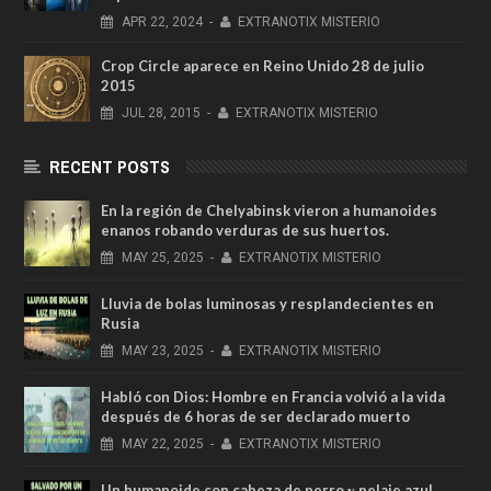
APR
22,
2024
-
EXTRANOTIX MISTERIO
Crop Circle aparece en Reino Unido 28 de julio
2015
JUL
28,
2015
-
EXTRANOTIX MISTERIO
RECENT POSTS
En la región de Chelyabinsk vieron a humanoides
enanos robando verduras de sus huertos.
MAY
25,
2025
-
EXTRANOTIX MISTERIO
Lluvia de bolas luminosas y resplandecientes en
Rusia
MAY
23,
2025
-
EXTRANOTIX MISTERIO
Habló con Dios: Hombre en Francia volvió a la vida
después de 6 horas de ser declarado muerto
MAY
22,
2025
-
EXTRANOTIX MISTERIO
Un humanoide con cabeza de perro у pelaje azul