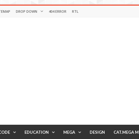
TEMAP
DROP DOWN
404 ERROR
RTL
CODE
EDUCATION
MEGA
DESIGN
CAT.MEGA 