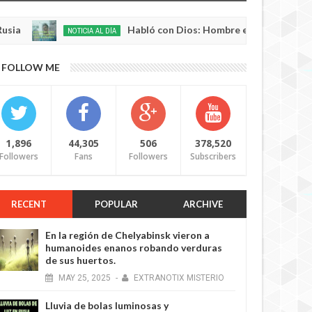
Habló con Dios: Hombre en Francia volvió a la v
NOTICIA AL DÍA
ay
,
0
25
FOLLOW ME
1,896
44,305
506
378,520
Followers
Fans
Followers
Subscribers
RECENT
POPULAR
ARCHIVE
En la región de Chelyabinsk vieron a
humanoides enanos robando verduras
de sus huertos.
MAY
25,
2025
-
EXTRANOTIX MISTERIO
Lluvia de bolas luminosas y