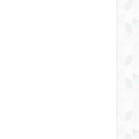
do está al borde de un
re radiológico, advierte un
to