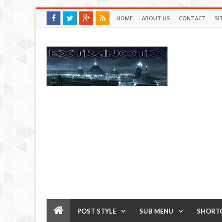
HOME
ABOUT US
CONTACT
SI
POST STYLE
SUB MENU
SHORT