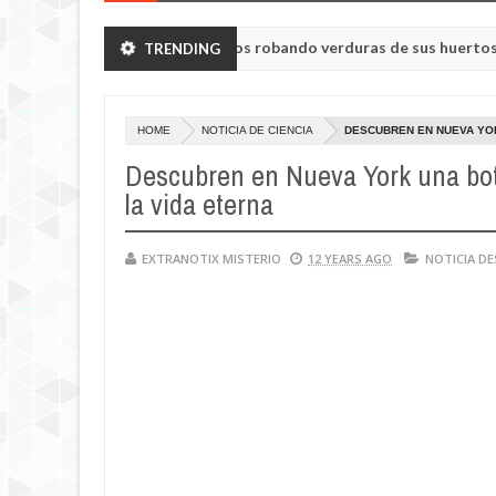
ieron a humanoides enanos robando verduras de sus huertos.
TRENDING
May
23,
0
2025
HOME
NOTICIA DE CIENCIA
DESCUBREN EN NUEVA YOR
Descubren en Nueva York una bote
la vida eterna
EXTRANOTIX MISTERIO
12 YEARS AGO
NOTICIA D