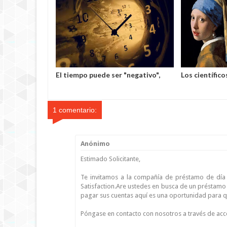
sa descubre
El tiempo puede ser "negativo",
Los científic
 no
según un estudio
efecto inusual
espacio
cuadro "La jov
1 comentario:
Anónimo
Estimado Solicitante,
Te invitamos a la compañía de préstamo de día 
Satisfaction.Are ustedes en busca de un préstamo
pagar sus cuentas aquí es una oportunidad para 
Póngase en contacto con nosotros a través de a