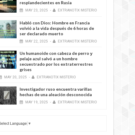
resplandecientes en Rusia
MAY
23,
2025
-
EXTRANOTIX MISTERIO
Habló con Dios: Hombre en Francia
volvió a la vida después de 6 horas de
ser declarado muerto
MAY
22,
2025
-
EXTRANOTIX MISTERIO
Un humanoide con cabeza de perro у
pelaje azul salvó a un hombre
secuestrado por los extraterrestres
grises
MAY
20,
2025
-
EXTRANOTIX MISTERIO
Investigador ruso encuentra varillas
hechas de una aleación desconocida
MAY
19,
2025
-
EXTRANOTIX MISTERIO
Select Language
▼