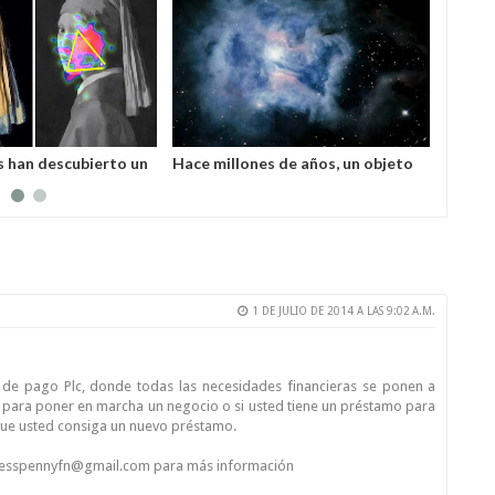
os han descubierto un
Hace millones de años, un objeto
El mun
 en el cerebro del
fuera del sistema solar enfrió
desast
en de la perla"
drásticamente la Tierra, sugieren
exper
los científicos
1 DE JULIO DE 2014 A LAS 9:02 A.M.
de pago Plc, donde todas las necesidades financieras se ponen a
 para poner en marcha un negocio o si usted tiene un préstamo para
que usted consiga un nuevo préstamo.
ccesspennyfn@gmail.com para más información