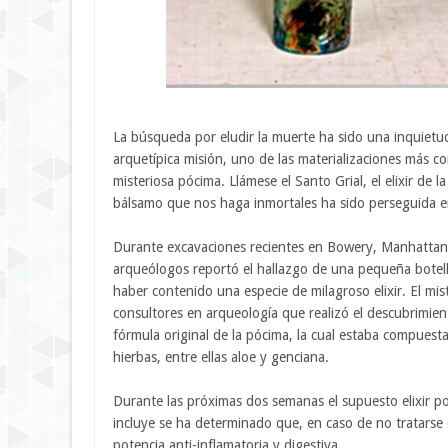
La búsqueda por eludir la muerte ha sido una inquietud 
arquetípica misión, uno de las materializaciones más c
misteriosa pócima. Llámese el Santo Grial, el elixir de 
bálsamo que nos haga inmortales ha sido perseguida e
Durante excavaciones recientes en Bowery, Manhattan, 
arqueólogos reportó el hallazgo de una pequeña bote
haber contenido una especie de milagroso elixir. El mist
consultores en arqueología que realizó el descubrimient
fórmula original de la pócima, la cual estaba compuest
hierbas, entre ellas aloe y genciana.
Durante las próximas dos semanas el supuesto elixir pod
incluye se ha determinado que, en caso de no tratarse
potencia anti-inflamatoria y digestiva.