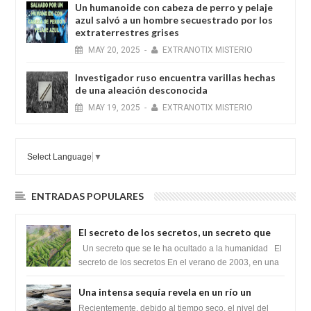
Un humanoide con cabeza de perro у pelaje
azul salvó a un hombre secuestrado por los
extraterrestres grises
MAY
20,
2025
-
EXTRANOTIX MISTERIO
Investigador ruso encuentra varillas hechas
de una aleación desconocida
MAY
19,
2025
-
EXTRANOTIX MISTERIO
Select Language
▼
ENTRADAS POPULARES
El secreto de los secretos, un secreto que
cambiaría por completo el destino de la
Un secreto que se le ha ocultado a la humanidad El
humanidad
secreto de los secretos En el verano de 2003, en una
zona inexplorada de las m...
Una intensa sequía revela en un río un
impresionante hallazgo de miles de Shiva
Recientemente, debido al tiempo seco, el nivel del