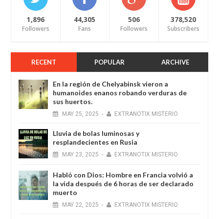
1,896
44,305
506
378,520
Followers
Fans
Followers
Subscribers
RECENT
POPULAR
ARCHIVE
En la región de Chelyabinsk vieron a
humanoides enanos robando verduras de
sus huertos.
MAY
25,
2025
-
EXTRANOTIX MISTERIO
Lluvia de bolas luminosas y
resplandecientes en Rusia
MAY
23,
2025
-
EXTRANOTIX MISTERIO
Habló con Dios: Hombre en Francia volvió a
la vida después de 6 horas de ser declarado
muerto
MAY
22,
2025
-
EXTRANOTIX MISTERIO