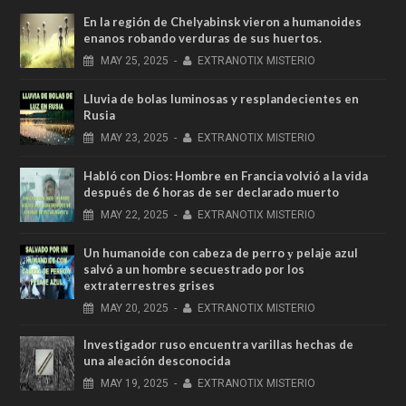
En la región de Chelyabinsk vieron a humanoides
enanos robando verduras de sus huertos.
MAY
25,
2025
-
EXTRANOTIX MISTERIO
Lluvia de bolas luminosas y resplandecientes en
Rusia
MAY
23,
2025
-
EXTRANOTIX MISTERIO
Habló con Dios: Hombre en Francia volvió a la vida
después de 6 horas de ser declarado muerto
MAY
22,
2025
-
EXTRANOTIX MISTERIO
Un humanoide con cabeza de perro у pelaje azul
salvó a un hombre secuestrado por los
extraterrestres grises
MAY
20,
2025
-
EXTRANOTIX MISTERIO
Investigador ruso encuentra varillas hechas de
una aleación desconocida
MAY
19,
2025
-
EXTRANOTIX MISTERIO