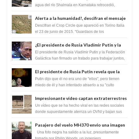
Lingas
agua del río Shalmala en Karnataka retrocedió,
revelando la presencia de miles de Shiv...
Alerta a la humanidad!, descifran el mensaje
del Crop Circle de Torino ,Italia
Descifran el Crop Circle que apareció en Torino Italia
el 23 de junio de 2015. "Guardaos de los
extraterrestres con regalos! Esos ...
¿El presidente de Rusia Vladímir Putin y la
Federación Galactica han firmado un
El presidente de Rusia Vladímir Putin y la Federación
tratado para acabar con los Sionistas?
Galáctica han firmado un tratado para trabajar juntos,
para exponer a todos los Si...
El presidente de Rusia Putin revela que la
clase dominante en el mundo son los
Putin dijo que él no era uno de "ellos", pero tienen
híbridos reptiles
miedo de él y han intentado atraerlo a su "culto
babilónico antiguo....
Impresionante vídeo captan extraterrestres
bajando de un OVNI en Arabia Saudita
Un vídeo que se ha hecho viral en las redes sociales
donde supuestamente aterriza un OVNI y bajan sus
tripulantes en el desierto en Ara...
Pasajero del vuelo MH370 envio una imagen
y texto desde la Isla Diego Garcia
Una foto negra ha salido a la luz, presuntamente
tomada por Philip Woods, un ingeniero