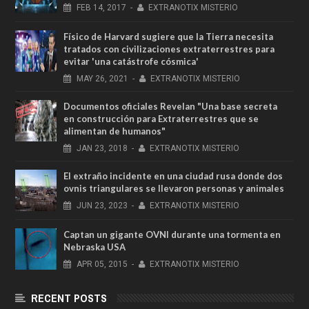
FEB
14,
2017
-
EXTRANOTIX MISTERIO
Físico de Harvard sugiere que la Tierra necesita
tratados con civilizaciones extraterrestres para
evitar 'una catástrofe cósmica'
MAY
26,
2021
-
EXTRANOTIX MISTERIO
Documentos oficiales Revelan "Una base secreta
en construcción para Extraterrestres que se
alimentan de humanos"
JAN
23,
2018
-
EXTRANOTIX MISTERIO
El extraño incidente en una ciudad rusa donde dos
ovnis triangulares se llevaron personas y animales
JUN
23,
2023
-
EXTRANOTIX MISTERIO
Captan un gigante OVNI durante una tormenta en
Nebraska USA
APR
05,
2015
-
EXTRANOTIX MISTERIO
RECENT POSTS