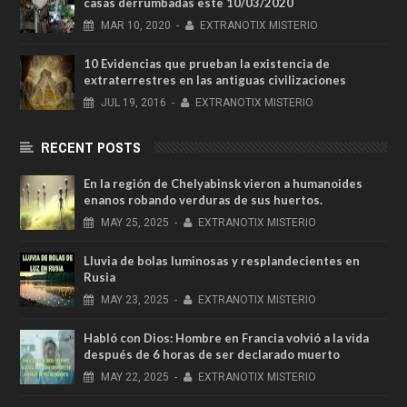
casas derrumbadas este 10/03/2020
MAR
10,
2020
-
EXTRANOTIX MISTERIO
10 Evidencias que prueban la existencia de
extraterrestres en las antiguas civilizaciones
JUL
19,
2016
-
EXTRANOTIX MISTERIO
RECENT POSTS
En la región de Chelyabinsk vieron a humanoides
enanos robando verduras de sus huertos.
MAY
25,
2025
-
EXTRANOTIX MISTERIO
Lluvia de bolas luminosas y resplandecientes en
Rusia
MAY
23,
2025
-
EXTRANOTIX MISTERIO
Habló con Dios: Hombre en Francia volvió a la vida
después de 6 horas de ser declarado muerto
MAY
22,
2025
-
EXTRANOTIX MISTERIO