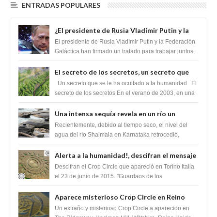
ENTRADAS POPULARES
¿El presidente de Rusia Vladímir Putin y la
Federación Galactica han firmado un
El presidente de Rusia Vladímir Putin y la Federación
tratado para acabar con los Sionistas?
Galáctica han firmado un tratado para trabajar juntos,
para exponer a todos los Si...
El secreto de los secretos, un secreto que
cambiaría por completo el destino de la
Un secreto que se le ha ocultado a la humanidad El
humanidad
secreto de los secretos En el verano de 2003, en una
zona inexplorada de las m...
Una intensa sequía revela en un río un
impresionante hallazgo de miles de Shiva
Recientemente, debido al tiempo seco, el nivel del
Lingas
agua del río Shalmala en Karnataka retrocedió,
revelando la presencia de miles de Shiv...
Alerta a la humanidad!, descifran el mensaje
del Crop Circle de Torino ,Italia
Descifran el Crop Circle que apareció en Torino Italia
el 23 de junio de 2015. "Guardaos de los
extraterrestres con regalos! Esos ...
Aparece misterioso Crop Circle en Reino
Unido 23 de junio 2016
Un extraño y misterioso Crop Circle a aparecido en