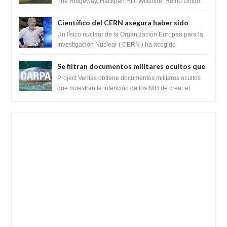
The Ridgeway, Hackpen Hill, Wiltshire, Reino Unido,
fue reportado por Crop circle conec...
Científico del CERN asegura haber sido
ayudado por seres de luz durante una
Un físico nuclear de la Organización Europea para la
prueba del Colisionador de Hadrones
Investigación Nuclear ( CERN ) ha acogido
recientemente el cristianismo en su corazó...
Se filtran documentos militares ocultos que
muestran la intención de los NIH de crear el
Project Veritas obtiene documentos militares ocultos
SARS-CoV-2, utilizando la investigación de
que muestran la intención de los NIH de crear el
SARS-CoV-2, utilizando la investigaci...
ganancia de función