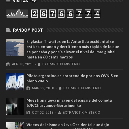
VISITANTES
2
6
7
6
6
7
7
4
RANDOM POST
El glaciar Thwaites en la Antártida occidental se
está calentando y derritiendo más rápido de lo que
se pensaba y podría elevar el nivel del mar global
hasta en 60 centrimetros
APR
10,
2021
-
EXTRANOTIX MISTERIO
Piloto argentino es sorprendido por dos OVNIS en
pleno vuelo
MAR
29,
2018
-
EXTRANOTIX MISTERIO
Muestran nueva imagen del paisaje del cometa
67P/Churyumov-Gerasimenko
OCT
02,
2018
-
EXTRANOTIX MISTERIO
Vídeos del sismo en Java Occidental que dejo