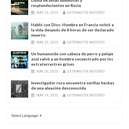
Lluvia de bolas luminosas y
resplandecientes en Rusia
MAY
23,
2025
-
EXTRANOTIX MISTERIO
Habló con Dios: Hombre en Francia volvió a
la vida después de 6 horas de ser declarado
muerto
MAY
22,
2025
-
EXTRANOTIX MISTERIO
Un humanoide con cabeza de perro у pelaje
azul salvó a un hombre secuestrado por los
extraterrestres grises
MAY
20,
2025
-
EXTRANOTIX MISTERIO
Investigador ruso encuentra varillas hechas
de una aleación desconocida
MAY
19,
2025
-
EXTRANOTIX MISTERIO
Select Language
▼