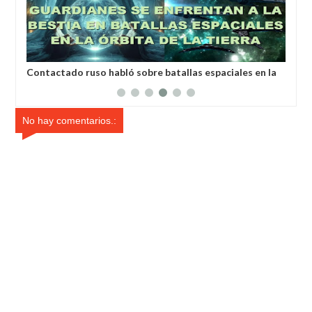
Contactado ruso habló sobre batallas espaciales en la
La 
órbita de la Tierra
com
crí
No hay comentarios.: