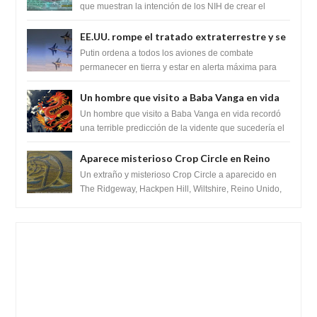
SARS-CoV-2, utilizando la investigación de
que muestran la intención de los NIH de crear el
SARS-CoV-2, utilizando la investigaci...
ganancia de función
EE.UU. rompe el tratado extraterrestre y se
prepara para destruir el misterioso satélite
Putin ordena a todos los aviones de combate
"Caballero Negro"
permanecer en tierra y estar en alerta máxima para
despegar, después de que Obama rompe el ...
Un hombre que visito a Baba Vanga en vida
recordó la terrible predicción de la vidente
Un hombre que visito a Baba Vanga en vida recordó
para febrero de 2022.
una terrible predicción de la vidente que sucedería el
2 de febrero de 2022. Según el pron...
Aparece misterioso Crop Circle en Reino
Unido 23 de junio 2016
Un extraño y misterioso Crop Circle a aparecido en
The Ridgeway, Hackpen Hill, Wiltshire, Reino Unido,
fue reportado por Crop circle conec...