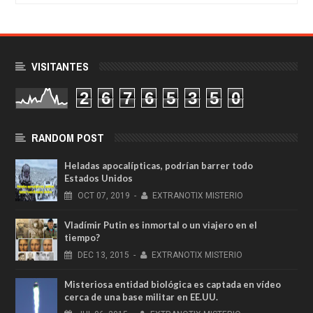
VISITANTES
2
6
7
6
5
3
5
0
RANDOM POST
Heladas apocalípticas, podrían barrer todo
Estados Unidos
OCT
07,
2019
-
EXTRANOTIX MISTERIO
Vladímir Putin es inmortal o un viajero en el
tiempo?
DEC
13,
2015
-
EXTRANOTIX MISTERIO
Misteriosa entidad biológica es captada en vídeo
cerca de una base militar en EE.UU.