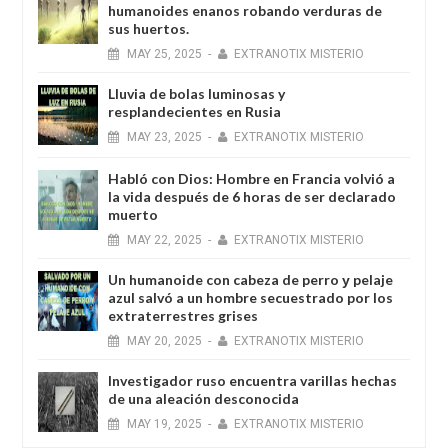
humanoides enanos robando verduras de
sus huertos.
MAY
25,
2025
-
EXTRANOTIX MISTERIO
Lluvia de bolas luminosas y
resplandecientes en Rusia
MAY
23,
2025
-
EXTRANOTIX MISTERIO
Habló con Dios: Hombre en Francia volvió a
la vida después de 6 horas de ser declarado
muerto
MAY
22,
2025
-
EXTRANOTIX MISTERIO
Un humanoide con cabeza de perro у pelaje
azul salvó a un hombre secuestrado por los
extraterrestres grises
MAY
20,
2025
-
EXTRANOTIX MISTERIO
Investigador ruso encuentra varillas hechas
de una aleación desconocida
MAY
19,
2025
-
EXTRANOTIX MISTERIO