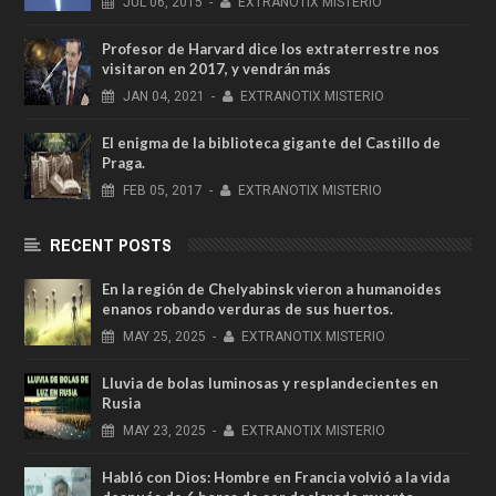
JUL
06,
2015
-
EXTRANOTIX MISTERIO
Profesor de Harvard dice los extraterrestre nos
visitaron en 2017, y vendrán más
JAN
04,
2021
-
EXTRANOTIX MISTERIO
El enigma de la biblioteca gigante del Castillo de
Praga.
FEB
05,
2017
-
EXTRANOTIX MISTERIO
RECENT POSTS
En la región de Chelyabinsk vieron a humanoides
enanos robando verduras de sus huertos.
MAY
25,
2025
-
EXTRANOTIX MISTERIO
Lluvia de bolas luminosas y resplandecientes en
Rusia
MAY
23,
2025
-
EXTRANOTIX MISTERIO
Habló con Dios: Hombre en Francia volvió a la vida