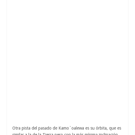
Otra pista del pasado de Kamo`oalewa es su órbita, que es
similar a la de la Tierra pero con la más mínima inclinación.