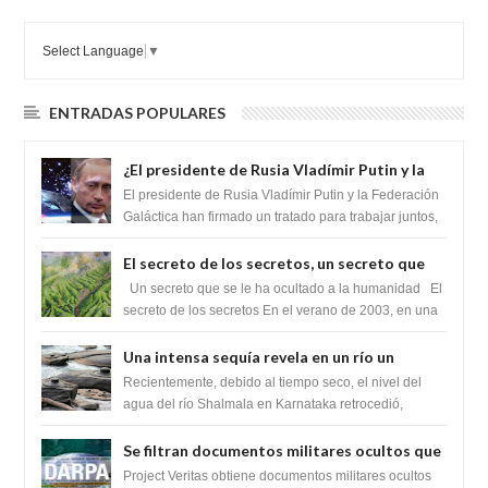
Select Language
▼
ENTRADAS POPULARES
¿El presidente de Rusia Vladímir Putin y la
Federación Galactica han firmado un
El presidente de Rusia Vladímir Putin y la Federación
tratado para acabar con los Sionistas?
Galáctica han firmado un tratado para trabajar juntos,
para exponer a todos los Si...
El secreto de los secretos, un secreto que
cambiaría por completo el destino de la
Un secreto que se le ha ocultado a la humanidad El
humanidad
secreto de los secretos En el verano de 2003, en una
zona inexplorada de las m...
Una intensa sequía revela en un río un
impresionante hallazgo de miles de Shiva
Recientemente, debido al tiempo seco, el nivel del
Lingas
agua del río Shalmala en Karnataka retrocedió,
revelando la presencia de miles de Shiv...
Se filtran documentos militares ocultos que
muestran la intención de los NIH de crear el
Project Veritas obtiene documentos militares ocultos