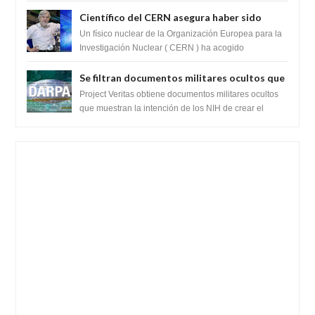
fue reportado por Crop circle conec...
Científico del CERN asegura haber sido
ayudado por seres de luz durante una
Un físico nuclear de la Organización Europea para la
prueba del Colisionador de Hadrones
Investigación Nuclear ( CERN ) ha acogido
recientemente el cristianismo en su corazó...
Se filtran documentos militares ocultos que
muestran la intención de los NIH de crear el
Project Veritas obtiene documentos militares ocultos
SARS-CoV-2, utilizando la investigación de
que muestran la intención de los NIH de crear el
SARS-CoV-2, utilizando la investigaci...
ganancia de función