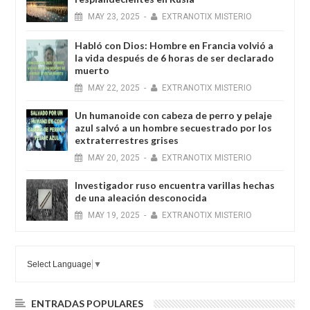
MAY
23,
2025
-
EXTRANOTIX MISTERIO
Habló con Dios: Hombre en Francia volvió a
la vida después de 6 horas de ser declarado
muerto
MAY
22,
2025
-
EXTRANOTIX MISTERIO
Un humanoide con cabeza de perro у pelaje
azul salvó a un hombre secuestrado por los
extraterrestres grises
MAY
20,
2025
-
EXTRANOTIX MISTERIO
Investigador ruso encuentra varillas hechas
de una aleación desconocida
MAY
19,
2025
-
EXTRANOTIX MISTERIO
Select Language
▼
ENTRADAS POPULARES