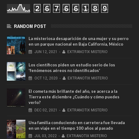
2
6
7
6
6
1
8
9
RANDOM POST
La misteriosa desaparición de una mujer y su perro
en un parque nacional en Baja California, México
JUN
12,
2021
-
EXTRANOTIX MISTERIO
Los científicos piden un estudio serio de los
'fenómenos aéreos no identificados'
OCT
12,
2020
-
EXTRANOTIX MISTERIO
El cometa más brillante del año, se acerca a la
Tierra este diciembre ¿Cuándo y cómo puedes
verlo?
DEC
02,
2021
-
EXTRANOTIX MISTERIO
Una familia conduciendo en carretera fue llevada
en un viaje en el tiempo 100 años al pasado
JUL
03,
2022
-
EXTRANOTIX MISTERIO