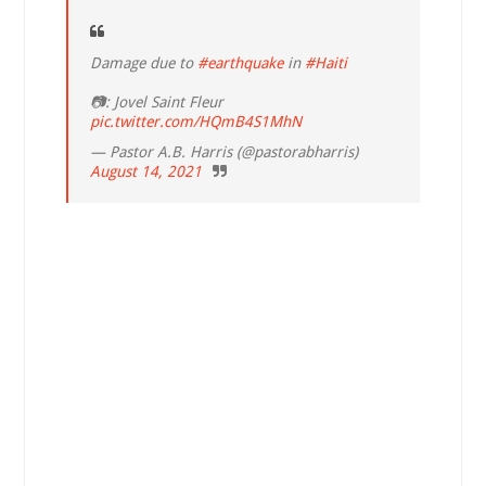
Damage due to
#earthquake
in
#Haiti
📷: Jovel Saint Fleur
pic.twitter.com/HQmB4S1MhN
— Pastor A.B. Harris (@pastorabharris)
August 14, 2021