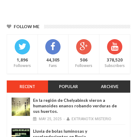
FOLLOW ME
1,896
44,305
506
378,520
Followers
Fans
Followers
Subscribers
RECENT
POPULAR
ARCHIVE
En la región de Chelyabinsk vieron a
humanoides enanos robando verduras de
sus huertos.
MAY
25,
2025
-
EXTRANOTIX MISTERIO
Lluvia de bolas luminosas y
resplandecientes en Rusia