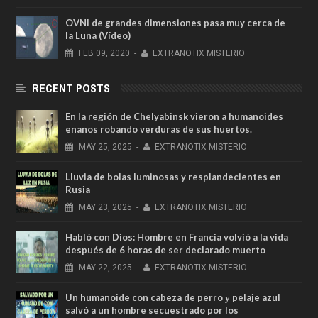
OVNI de grandes dimensiones pasa muy cerca de
la Luna (Vídeo)
FEB
09,
2020
-
EXTRANOTIX MISTERIO
RECENT POSTS
En la región de Chelyabinsk vieron a humanoides
enanos robando verduras de sus huertos.
MAY
25,
2025
-
EXTRANOTIX MISTERIO
Lluvia de bolas luminosas y resplandecientes en
Rusia
MAY
23,
2025
-
EXTRANOTIX MISTERIO
Habló con Dios: Hombre en Francia volvió a la vida
después de 6 horas de ser declarado muerto
MAY
22,
2025
-
EXTRANOTIX MISTERIO
Un humanoide con cabeza de perro у pelaje azul
salvó a un hombre secuestrado por los