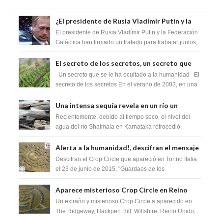
¿El presidente de Rusia Vladímir Putin y la
Federación Galactica han firmado un
El presidente de Rusia Vladímir Putin y la Federación
tratado para acabar con los Sionistas?
Galáctica han firmado un tratado para trabajar juntos,
para exponer a todos los Si...
El secreto de los secretos, un secreto que
cambiaría por completo el destino de la
Un secreto que se le ha ocultado a la humanidad El
humanidad
secreto de los secretos En el verano de 2003, en una
zona inexplorada de las m...
Una intensa sequía revela en un río un
impresionante hallazgo de miles de Shiva
Recientemente, debido al tiempo seco, el nivel del
Lingas
agua del río Shalmala en Karnataka retrocedió,
revelando la presencia de miles de Shiv...
Alerta a la humanidad!, descifran el mensaje
del Crop Circle de Torino ,Italia
Descifran el Crop Circle que apareció en Torino Italia
el 23 de junio de 2015. "Guardaos de los
extraterrestres con regalos! Esos ...
Aparece misterioso Crop Circle en Reino
Unido 23 de junio 2016
Un extraño y misterioso Crop Circle a aparecido en
The Ridgeway, Hackpen Hill, Wiltshire, Reino Unido,