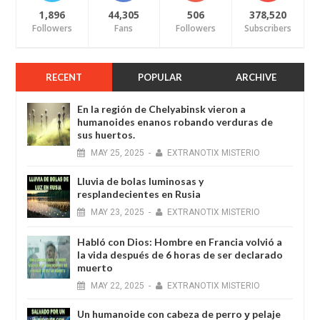
1,896
44,305
506
378,520
Followers
Fans
Followers
Subscribers
RECENT
POPULAR
ARCHIVE
En la región de Chelyabinsk vieron a
humanoides enanos robando verduras de
sus huertos.
MAY
25,
2025
-
EXTRANOTIX MISTERIO
Lluvia de bolas luminosas y
resplandecientes en Rusia
MAY
23,
2025
-
EXTRANOTIX MISTERIO
Habló con Dios: Hombre en Francia volvió a
la vida después de 6 horas de ser declarado
muerto
MAY
22,
2025
-
EXTRANOTIX MISTERIO
Un humanoide con cabeza de perro у pelaje