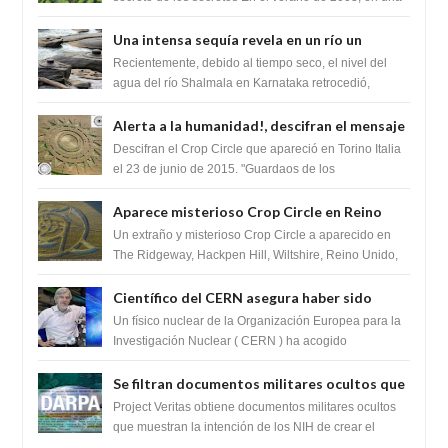
zona inexplorada de las m...
Una intensa sequía revela en un río un
impresionante hallazgo de miles de Shiva
Recientemente, debido al tiempo seco, el nivel del
Lingas
agua del río Shalmala en Karnataka retrocedió,
revelando la presencia de miles de Shiv...
Alerta a la humanidad!, descifran el mensaje
del Crop Circle de Torino ,Italia
Descifran el Crop Circle que apareció en Torino Italia
el 23 de junio de 2015. "Guardaos de los
extraterrestres con regalos! Esos ...
Aparece misterioso Crop Circle en Reino
Unido 23 de junio 2016
Un extraño y misterioso Crop Circle a aparecido en
The Ridgeway, Hackpen Hill, Wiltshire, Reino Unido,
fue reportado por Crop circle conec...
Científico del CERN asegura haber sido
ayudado por seres de luz durante una
Un físico nuclear de la Organización Europea para la
prueba del Colisionador de Hadrones
Investigación Nuclear ( CERN ) ha acogido
recientemente el cristianismo en su corazó...
Se filtran documentos militares ocultos que
muestran la intención de los NIH de crear el
Project Veritas obtiene documentos militares ocultos
SARS-CoV-2, utilizando la investigación de
que muestran la intención de los NIH de crear el
SARS-CoV-2, utilizando la investigaci...