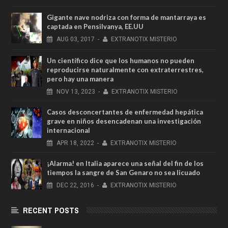
Gigante nave nodriza con forma de mantarraya es
captada en Pensilvanya, EE.UU
AUG
03,
2017
-
EXTRANOTIX MISTERIO
Un científico dice que los humanos no pueden
reproducirse naturalmente con extraterrestres,
pero hay una manera
NOV
13,
2023
-
EXTRANOTIX MISTERIO
Casos desconcertantes de enfermedad hepática
grave en niños desencadenan una investigación
internacional
APR
18,
2022
-
EXTRANOTIX MISTERIO
¡Alarma! en Italia aparece una señal del fin de los
tiempos la sangre de San Genaro no sea licuado
DEC
22,
2016
-
EXTRANOTIX MISTERIO
RECENT POSTS