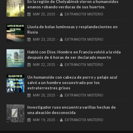
En la región de Chelyabinsk vieron a humanoides
enanos robando verduras de sus huertos.
MAY
25,
2025
-
EXTRANOTIX MISTERIO
Lluvia de bolas luminosas y resplandecientes en
Rusia
MAY
23,
2025
-
EXTRANOTIX MISTERIO
Habló con Dios: Hombre en Francia volvió a la vida
después de 6 horas de ser declarado muerto
MAY
22,
2025
-
EXTRANOTIX MISTERIO
Un humanoide con cabeza de perro у pelaje azul
salvó a un hombre secuestrado por los
extraterrestres grises
MAY
20,
2025
-
EXTRANOTIX MISTERIO
Investigador ruso encuentra varillas hechas de
una aleación desconocida
MAY
19,
2025
-
EXTRANOTIX MISTERIO