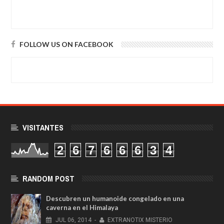
FOLLOW US ON FACEBOOK
VISITANTES
2
6
7
6
6
6
3
4
RANDOM POST
Descubren un humanoide congelado en una
caverna en el Himalaya
JUL
06,
2014
-
EXTRANOTIX MISTERIO