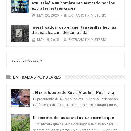
azul salvó a un hombre secuestrado por los
extraterrestres grises
MAY
20,
2025
-
EXTRANOTIX MISTERIO
Investigador ruso encuentra varillas hechas
de una aleación desconocida
MAY
19,
2025
-
EXTRANOTIX MISTERIO
Select Language
▼
ENTRADAS POPULARES
¿El presidente de Rusia Vladímir Putin y la
Federación Galactica han firmado un
El presidente de Rusia Vladímir Putin y la Federación
tratado para acabar con los Sionistas?
Galáctica han firmado un tratado para trabajar juntos,
para exponer a todos los Si...
El secreto de los secretos, un secreto que
cambiaría por completo el destino de la
Un secreto que se le ha ocultado a la humanidad El
humanidad
secreto de los secretos En el verano de 2003, en una