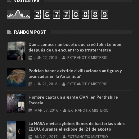
VISITANTES
2
6
7
7
0
0
8
9
RANDOM POST
Dan a conocer un boceto que creó John Lennon
después de un encuentro extrraterrestre
JUN
22,
2015
-
EXTRANOTIX MISTERIO
Podrían haber existido civilizaciones antiguas y
avanzadas en la Antártida?
JUN
21,
2016
-
EXTRANOTIX MISTERIO
Hombre capta un gigante OVNI en Perthshire
Escocia
MAR
07,
2016
-
EXTRANOTIX MISTERIO
La NASA enviara globos llenos de bacterias sobre
EE.UU. durante el eclipse del 21 de agosto
AUG
21,
2017
-
EXTRANOTIX MISTERIO