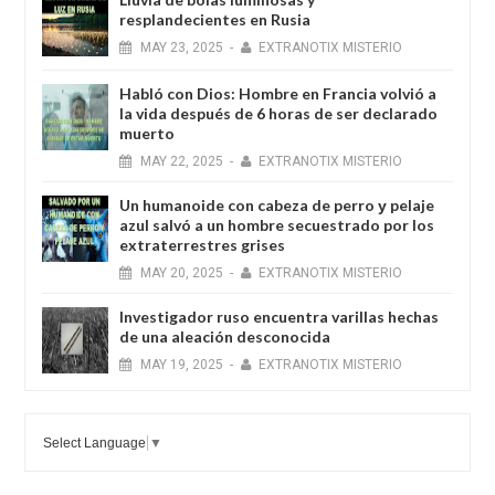
resplandecientes en Rusia
MAY
23,
2025
-
EXTRANOTIX MISTERIO
Habló con Dios: Hombre en Francia volvió a
la vida después de 6 horas de ser declarado
muerto
MAY
22,
2025
-
EXTRANOTIX MISTERIO
Un humanoide con cabeza de perro у pelaje
azul salvó a un hombre secuestrado por los
extraterrestres grises
MAY
20,
2025
-
EXTRANOTIX MISTERIO
Investigador ruso encuentra varillas hechas
de una aleación desconocida
MAY
19,
2025
-
EXTRANOTIX MISTERIO
Select Language
▼