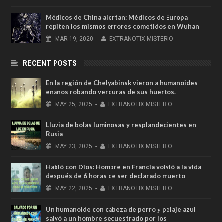
Médicos de China alertan: Médicos de Europa
repiten los mismos errores cometidos en Wuhan
MAR
19,
2020
-
EXTRANOTIX MISTERIO
RECENT POSTS
En la región de Chelyabinsk vieron a humanoides
enanos robando verduras de sus huertos.
MAY
25,
2025
-
EXTRANOTIX MISTERIO
Lluvia de bolas luminosas y resplandecientes en
Rusia
MAY
23,
2025
-
EXTRANOTIX MISTERIO
Habló con Dios: Hombre en Francia volvió a la vida
después de 6 horas de ser declarado muerto
MAY
22,
2025
-
EXTRANOTIX MISTERIO
Un humanoide con cabeza de perro у pelaje azul
salvó a un hombre secuestrado por los