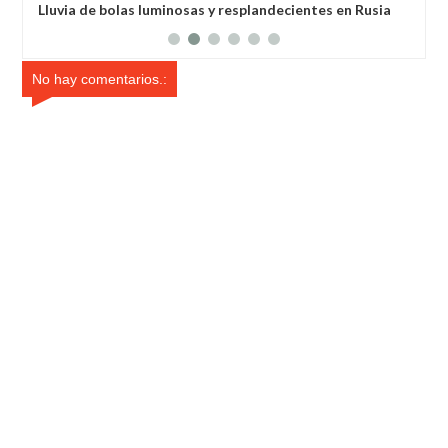
 bolas luminosas y resplandecientes en Rusia
Habló con Dios: Hom
después de 6 horas
No hay comentarios.: