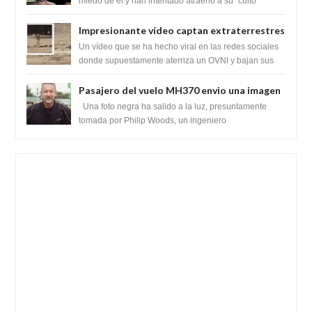
híbridos reptiles
miedo de él y han intentado atraerlo a su "culto
babilónico antiguo....
Impresionante vídeo captan extraterrestres
bajando de un OVNI en Arabia Saudita
Un vídeo que se ha hecho viral en las redes sociales
donde supuestamente aterriza un OVNI y bajan sus
tripulantes en el desierto en Ara...
Pasajero del vuelo MH370 envio una imagen
y texto desde la Isla Diego Garcia
Una foto negra ha salido a la luz, presuntamente
tomada por Philip Woods, un ingeniero
estadounidense de IBM que se encontraba abordo ...