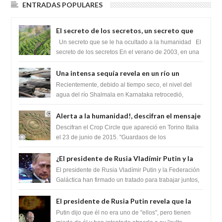
ENTRADAS POPULARES
El secreto de los secretos, un secreto que
cambiaría por completo el destino de la
Un secreto que se le ha ocultado a la humanidad El
humanidad
secreto de los secretos En el verano de 2003, en una
zona inexplorada de las m...
Una intensa sequía revela en un río un
impresionante hallazgo de miles de Shiva
Recientemente, debido al tiempo seco, el nivel del
Lingas
agua del río Shalmala en Karnataka retrocedió,
revelando la presencia de miles de Shiv...
Alerta a la humanidad!, descifran el mensaje
del Crop Circle de Torino ,Italia
Descifran el Crop Circle que apareció en Torino Italia
el 23 de junio de 2015. "Guardaos de los
extraterrestres con regalos! Esos ...
¿El presidente de Rusia Vladímir Putin y la
Federación Galactica han firmado un
El presidente de Rusia Vladímir Putin y la Federación
tratado para acabar con los Sionistas?
Galáctica han firmado un tratado para trabajar juntos,
para exponer a todos los Si...
El presidente de Rusia Putin revela que la
clase dominante en el mundo son los
Putin dijo que él no era uno de "ellos", pero tienen