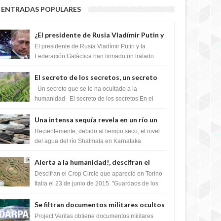
ENTRADAS POPULARES
¿El presidente de Rusia Vladímir Putin y
la Federación Galactica han firmado un
El presidente de Rusia Vladímir Putin y la
tratado para acabar con los Sionistas?
Federación Galáctica han firmado un tratado
para trabajar juntos, para exponer a todos los
Si...
El secreto de los secretos, un secreto
que cambiaría por completo el destino
Un secreto que se le ha ocultado a la
de la humanidad
humanidad El secreto de los secretos En el
verano de 2003, en una zona inexplorada de las
m...
Una intensa sequía revela en un río un
impresionante hallazgo de miles de
Recientemente, debido al tiempo seco, el nivel
Shiva Lingas
del agua del río Shalmala en Karnataka
retrocedió, revelando la presencia de miles de
Shiv...
Alerta a la humanidad!, descifran el
mensaje del Crop Circle de Torino ,Italia
Descifran el Crop Circle que apareció en Torino
Italia el 23 de junio de 2015. "Guardaos de los
extraterrestres con regalos! Esos ...
Se filtran documentos militares ocultos
que muestran la intención de los NIH de
Project Veritas obtiene documentos militares