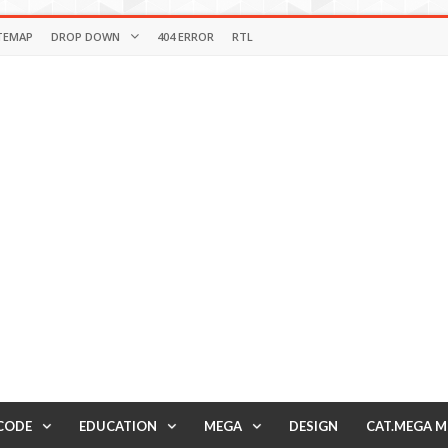
TEMAP
DROP DOWN
404 ERROR
RTL
CODE
EDUCATION
MEGA
DESIGN
CAT.MEGA 