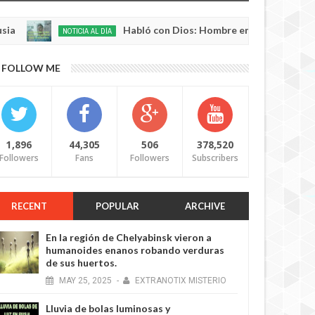
Habló con Dios: Hombre en Francia volvió a la vi
NOTICIA AL DÍA
y
0
5
FOLLOW ME
1,896
44,305
506
378,520
Followers
Fans
Followers
Subscribers
RECENT
POPULAR
ARCHIVE
En la región de Chelyabinsk vieron a
humanoides enanos robando verduras
de sus huertos.
MAY
25,
2025
-
EXTRANOTIX MISTERIO
Lluvia de bolas luminosas y