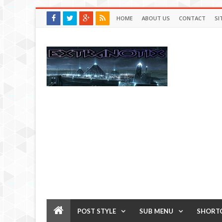
HOME
ABOUT US
CONTACT
SI
POST STYLE
SUB MENU
SHORT