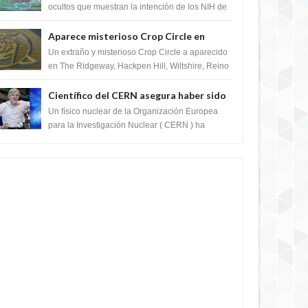
crear el SARS-CoV-2, utilizando la
ocultos que muestran la intención de los NIH de
crear el SARS-CoV-2, utilizando la investigaci...
investigación de ganancia de función
Aparece misterioso Crop Circle en
Reino Unido 23 de junio 2016
Un extraño y misterioso Crop Circle a aparecido
en The Ridgeway, Hackpen Hill, Wiltshire, Reino
Unido, fue reportado por Crop circle conec...
Científico del CERN asegura haber sido
ayudado por seres de luz durante una
Un físico nuclear de la Organización Europea
prueba del Colisionador de Hadrones
para la Investigación Nuclear ( CERN ) ha
acogido recientemente el cristianismo en su
corazó...