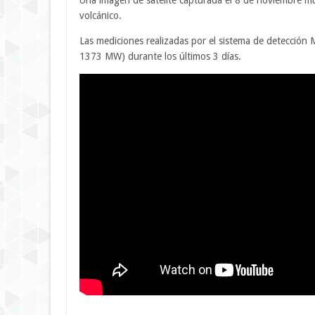
Una imagen de satélite capturada el 8 de noviembre mue
volcánico.
Las mediciones realizadas por el sistema de detecció
1373 MW) durante los últimos 3 días.