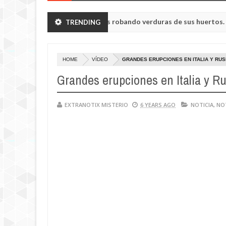
eron a humanoides enanos robando verduras de sus huertos.
TRENDING
May
23,
 de la región de Kemerovo.
0
2025
HOME
VÍDEO
GRANDES ERUPCIONES EN ITALIA Y RUSI
Grandes erupciones en Italia y Ru
EXTRANOTIX MISTERIO
6 YEARS AGO
NOTICIA
,
NO