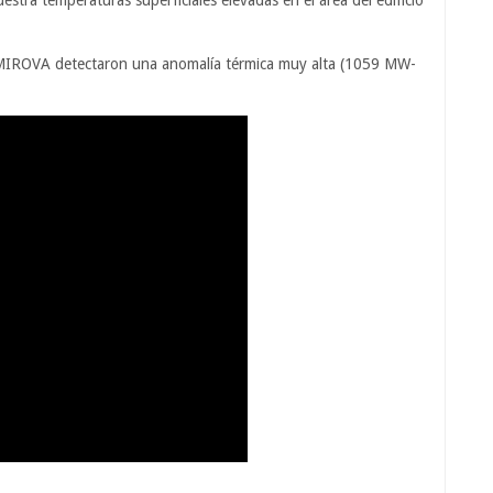
stra temperaturas superficiales elevadas en el área del edificio
n MIROVA detectaron una anomalía térmica muy alta (1059 MW-