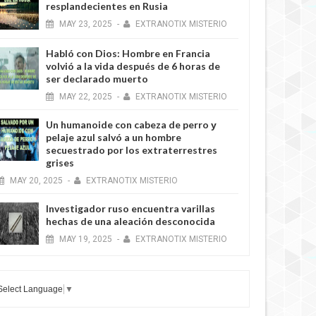
resplandecientes en Rusia
MAY
23,
2025
-
EXTRANOTIX MISTERIO
Habló con Dios: Hombre en Francia
volvió a la vida después de 6 horas de
ser declarado muerto
MAY
22,
2025
-
EXTRANOTIX MISTERIO
Un humanoide con cabeza de perro у
pelaje azul salvó a un hombre
secuestrado por los extraterrestres
grises
MAY
20,
2025
-
EXTRANOTIX MISTERIO
Investigador ruso encuentra varillas
hechas de una aleación desconocida
MAY
19,
2025
-
EXTRANOTIX MISTERIO
Select Language
▼