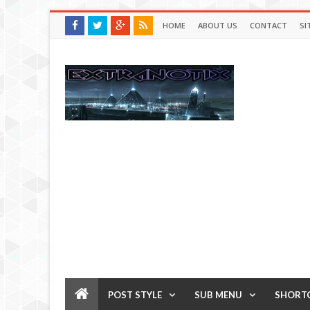
HOME
ABOUT US
CONTACT
SI
POST STYLE
SUB MENU
SHORT