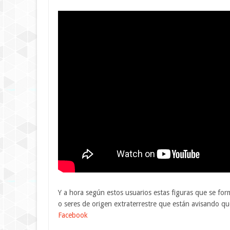
Y a hora según estos usuarios estas figuras que se fo
o seres de origen extraterrestre que están avisando q
Facebook