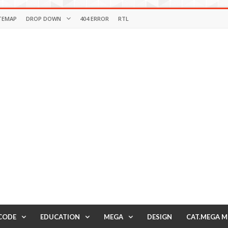
TEMAP
DROP DOWN
404 ERROR
RTL
CODE
EDUCATION
MEGA
DESIGN
CAT.MEGA 