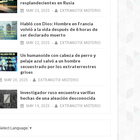
resplandecientes en Rusia
MAY
23,
2025
-
EXTRANOTIX MISTERIO
Habló con Dios: Hombre en Francia
volvió a la vida después de 6 horas de
ser declarado muerto
MAY
22,
2025
-
EXTRANOTIX MISTERIO
Un humanoide con cabeza de perro у
pelaje azul salvó a un hombre
secuestrado por los extraterrestres
grises
MAY
20,
2025
-
EXTRANOTIX MISTERIO
Investigador ruso encuentra varillas
hechas de una aleación desconocida
MAY
19,
2025
-
EXTRANOTIX MISTERIO
Select Language
▼