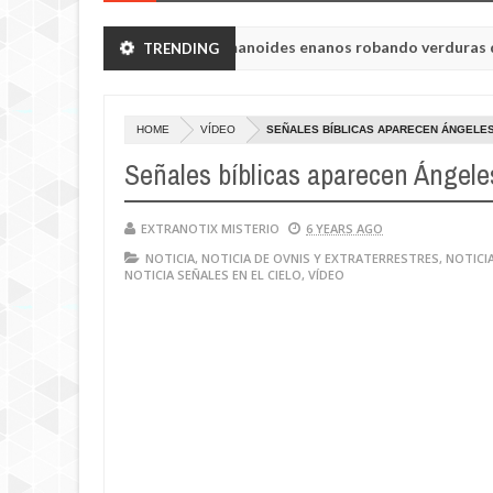
Chelyabinsk vieron a humanoides enanos robando verduras de sus hu
TRENDING
 princesa Tisul de la región de Kemerovo.
HOME
VÍDEO
SEÑALES BÍBLICAS APARECEN ÁNGELES 
Señales bíblicas aparecen Ángeles
EXTRANOTIX MISTERIO
6 YEARS AGO
NOTICIA
,
NOTICIA DE OVNIS Y EXTRATERRESTRES
,
NOTICI
NOTICIA SEÑALES EN EL CIELO
,
VÍDEO