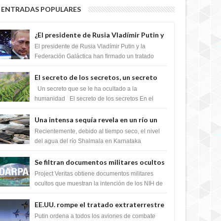
ENTRADAS POPULARES
¿El presidente de Rusia Vladímir Putin y
la Federación Galactica han firmado un
El presidente de Rusia Vladímir Putin y la
tratado para acabar con los Sionistas?
Federación Galáctica han firmado un tratado
para trabajar juntos, para exponer a todos los
Si...
El secreto de los secretos, un secreto
que cambiaría por completo el destino
Un secreto que se le ha ocultado a la
de la humanidad
humanidad El secreto de los secretos En el
verano de 2003, en una zona inexplorada de las
m...
Una intensa sequía revela en un río un
impresionante hallazgo de miles de
Recientemente, debido al tiempo seco, el nivel
Shiva Lingas
del agua del río Shalmala en Karnataka
retrocedió, revelando la presencia de miles de
Shiv...
Se filtran documentos militares ocultos
que muestran la intención de los NIH de
Project Veritas obtiene documentos militares
crear el SARS-CoV-2, utilizando la
ocultos que muestran la intención de los NIH de
crear el SARS-CoV-2, utilizando la investigaci...
investigación de ganancia de función
EE.UU. rompe el tratado extraterrestre
y se prepara para destruir el misterioso
Putin ordena a todos los aviones de combate