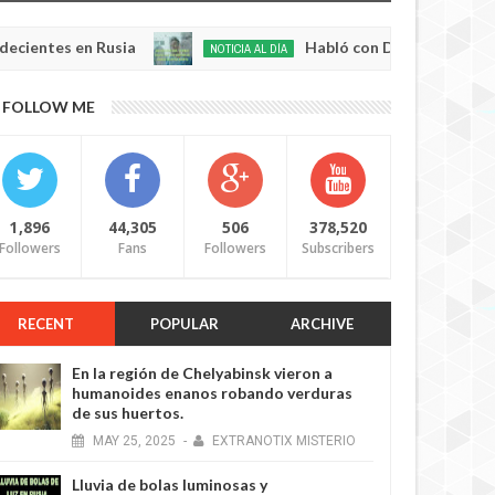
s en Rusia
Habló con Dios: Hombre en Francia 
NOTICIA AL DÍA
May
22,
0
FOLLOW ME
2025
1,896
44,305
506
378,520
Followers
Fans
Followers
Subscribers
RECENT
POPULAR
ARCHIVE
En la región de Chelyabinsk vieron a
humanoides enanos robando verduras
de sus huertos.
MAY
25,
2025
-
EXTRANOTIX MISTERIO
Lluvia de bolas luminosas y