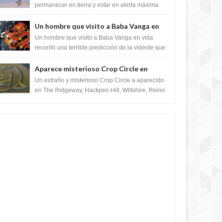
satélite "Caballero Negro"
permanecer en tierra y estar en alerta máxima
para despegar, después de que Obama rompe
el ...
Un hombre que visito a Baba Vanga en
vida recordó la terrible predicción de la
Un hombre que visito a Baba Vanga en vida
vidente para febrero de 2022.
recordó una terrible predicción de la vidente que
sucedería el 2 de febrero de 2022. Según el
pron...
Aparece misterioso Crop Circle en
Reino Unido 23 de junio 2016
Un extraño y misterioso Crop Circle a aparecido
en The Ridgeway, Hackpen Hill, Wiltshire, Reino
Unido, fue reportado por Crop circle conec...