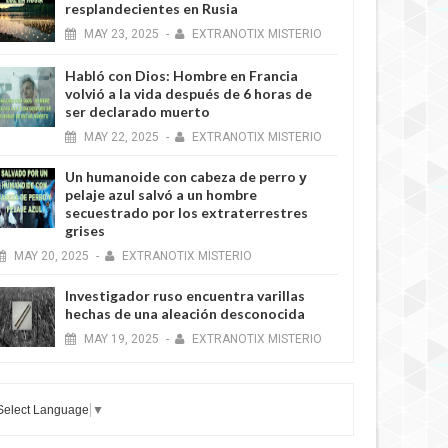
resplandecientes en Rusia
MAY
23,
2025
-
EXTRANOTIX MISTERIO
Habló con Dios: Hombre en Francia
volvió a la vida después de 6 horas de
ser declarado muerto
MAY
22,
2025
-
EXTRANOTIX MISTERIO
Un humanoide con cabeza de perro у
pelaje azul salvó a un hombre
secuestrado por los extraterrestres
grises
MAY
20,
2025
-
EXTRANOTIX MISTERIO
Investigador ruso encuentra varillas
hechas de una aleación desconocida
MAY
19,
2025
-
EXTRANOTIX MISTERIO
Select Language
▼