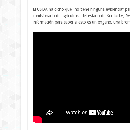
El USDA ha dicho que "no tiene ninguna evidencia" par
comisionado de agricultura del estado de Kentucky, Ry
información para saber si esto es un engaño, una broma