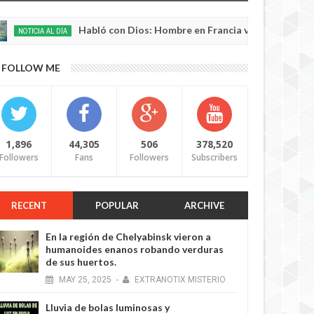
Habló con Dios: Hombre en Francia volvió a la vida despué
A AL DÍA
FOLLOW ME
1,896
44,305
506
378,520
Followers
Fans
Followers
Subscribers
RECENT
POPULAR
ARCHIVE
En la región de Chelyabinsk vieron a
humanoides enanos robando verduras
de sus huertos.
MAY
25,
2025
-
EXTRANOTIX MISTERIO
Lluvia de bolas luminosas y