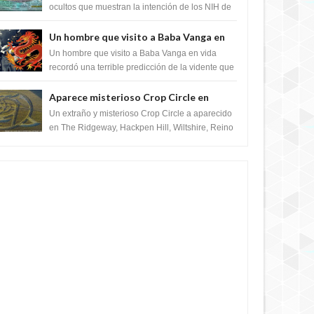
crear el SARS-CoV-2, utilizando la
ocultos que muestran la intención de los NIH de
crear el SARS-CoV-2, utilizando la investigaci...
investigación de ganancia de función
Un hombre que visito a Baba Vanga en
vida recordó la terrible predicción de la
Un hombre que visito a Baba Vanga en vida
vidente para febrero de 2022.
recordó una terrible predicción de la vidente que
sucedería el 2 de febrero de 2022. Según el
pron...
Aparece misterioso Crop Circle en
Reino Unido 23 de junio 2016
Un extraño y misterioso Crop Circle a aparecido
en The Ridgeway, Hackpen Hill, Wiltshire, Reino
Unido, fue reportado por Crop circle conec...