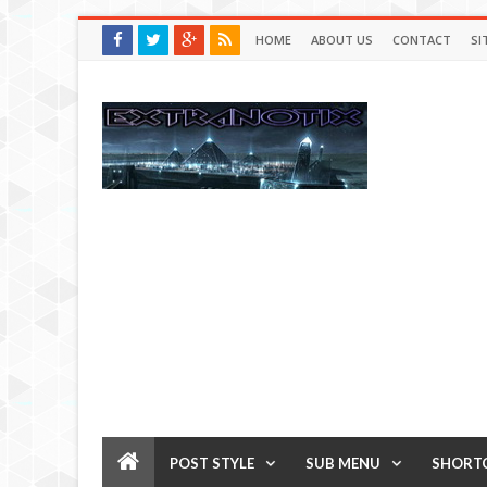
HOME
ABOUT US
CONTACT
SI
POST STYLE
SUB MENU
SHORT