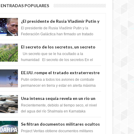
ENTRADAS POPULARES
¿El presidente de Rusia Vladímir Putin y
la Federación Galactica han firmado un
El presidente de Rusia Vladímir Putin y la
tratado para acabar con los Sionistas?
Federación Galáctica han firmado un tratado
para trabajar juntos, para exponer a todos los
Si...
El secreto de los secretos, un secreto
que cambiaría por completo el destino
Un secreto que se le ha ocultado a la
de la humanidad
humanidad El secreto de los secretos En el
verano de 2003, en una zona inexplorada de las
m...
EE.UU. rompe el tratado extraterrestre
y se prepara para destruir el misterioso
Putin ordena a todos los aviones de combate
satélite "Caballero Negro"
permanecer en tierra y estar en alerta máxima
para despegar, después de que Obama rompe
el ...
Una intensa sequía revela en un río un
impresionante hallazgo de miles de
Recientemente, debido al tiempo seco, el nivel
Shiva Lingas
del agua del río Shalmala en Karnataka
retrocedió, revelando la presencia de miles de
Shiv...
Se filtran documentos militares ocultos
que muestran la intención de los NIH de
Project Veritas obtiene documentos militares