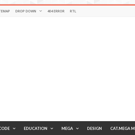
TEMAP
DROP DOWN
404 ERROR
RTL
CODE
EDUCATION
MEGA
DESIGN
CAT.MEGA 