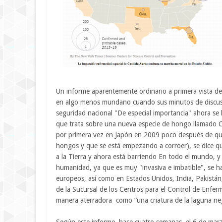
Un informe aparentemente ordinario a primera vista del
en algo menos mundano cuando sus minutos de discusió
seguridad nacional "De especial importancia" ahora se 
que trata sobre una nueva especie de hongo llamado C
por primera vez en Japón en 2009 poco después de que 
hongos y que se está empezando a corroer), se dice que 
a la Tierra y ahora está barriendo En todo el mundo, 
humanidad, ya que es muy "invasiva e imbatible", se h
europeos, así como en Estados Unidos, India, Pakistán, V
de la Sucursal de los Centros para el Control de Enf
manera aterradora como “una criatura de la laguna neg