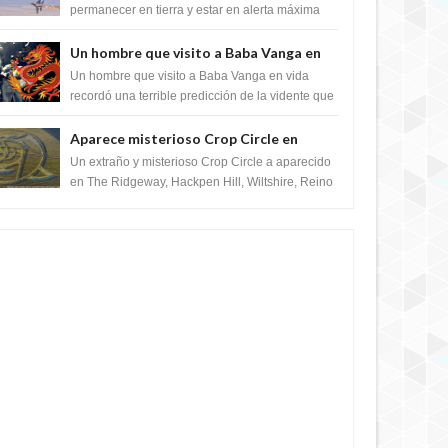
satélite "Caballero Negro"
permanecer en tierra y estar en alerta máxima
para despegar, después de que Obama rompe
el ...
Un hombre que visito a Baba Vanga en
vida recordó la terrible predicción de la
Un hombre que visito a Baba Vanga en vida
vidente para febrero de 2022.
recordó una terrible predicción de la vidente que
sucedería el 2 de febrero de 2022. Según el
pron...
Aparece misterioso Crop Circle en
Reino Unido 23 de junio 2016
Un extraño y misterioso Crop Circle a aparecido
en The Ridgeway, Hackpen Hill, Wiltshire, Reino
Unido, fue reportado por Crop circle conec...