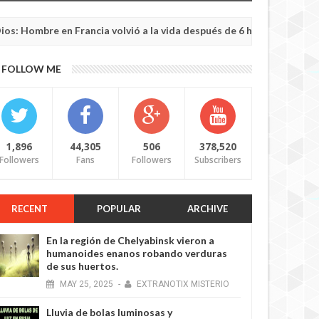
re en Francia volvió a la vida después de 6 horas de ser declarado
FOLLOW ME
1,896
44,305
506
378,520
Followers
Fans
Followers
Subscribers
RECENT
POPULAR
ARCHIVE
En la región de Chelyabinsk vieron a
humanoides enanos robando verduras
de sus huertos.
MAY
25,
2025
-
EXTRANOTIX MISTERIO
Lluvia de bolas luminosas y