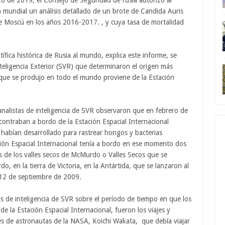
o de 2019, el Consejo de Seguridad de rusia autorizó al
a mundial un análisis detallado de un brote de Candida Auris
e Moscú en los años 2016-2017. , y cuya tasa de mortalidad
ífica histórica de Rusia al mundo, explica este informe, se
nteligencia Exterior (SVR) que determinaron el origen más
ue se produjo en todo el mundo proviene de la Estación
 analistas de inteligencia de SVR observaron que en febrero de
contraban a bordo de la Estación Espacial Internacional
habían desarrollado para rastrear hongos y bacterias
ción Espacial Internacional tenía a bordo en ese momento dos
s de los valles secos de McMurdo o Valles Secos que se
 en la tierra de Victoria, en la Antártida, que se lanzaron al
l 12 de septiembre de 2009.
as de inteligencia de SVR sobre el período de tiempo en que los
e la Estación Espacial Internacional, fueron los viajes y
ones de astronautas de la NASA, Koichi Wakata, que debía viajar