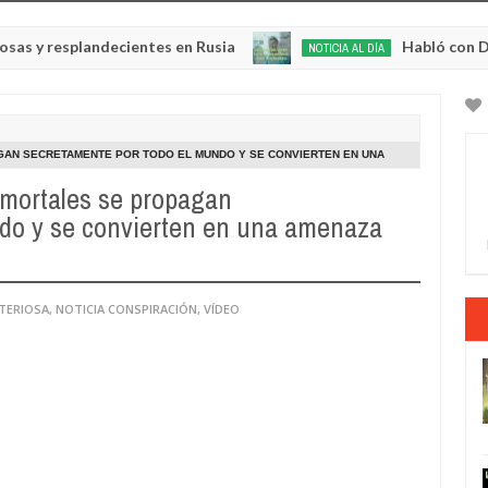
esplandecientes en Rusia
Habló con Dios: Homb
NOTICIA AL DÍA
May
22,
0
2025
GAN SECRETAMENTE POR TODO EL MUNDO Y SE CONVIERTEN EN UNA
 mortales se propagan
o y se convierten en una amenaza
STERIOSA
,
NOTICIA CONSPIRACIÓN
,
VÍDEO