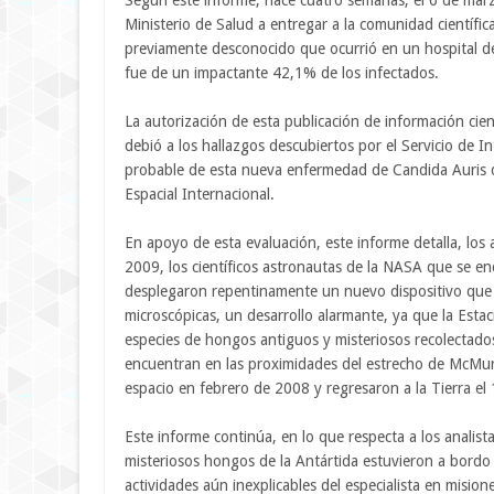
Según este informe, hace cuatro semanas, el 6 de marz
Ministerio de Salud a entregar a la comunidad científic
previamente desconocido que ocurrió en un hospital d
fue de un impactante 42,1% de los infectados.
La autorización de esta publicación de información cient
debió a los hallazgos descubiertos por el Servicio de I
probable de esta nueva enfermedad de Candida Auris q
Espacial Internacional.
En apoyo de esta evaluación, este informe detalla, los
2009, los científicos astronautas de la NASA que se en
desplegaron repentinamente un nuevo dispositivo que 
microscópicas, un desarrollo alarmante, ya que la Esta
especies de hongos antiguos y misteriosos recolectado
encuentran en las proximidades del estrecho de McMurdo,
espacio en febrero de 2008 y regresaron a la Tierra e
Este informe continúa, en lo que respecta a los analist
misteriosos hongos de la Antártida estuvieron a bordo d
actividades aún inexplicables del especialista en misi