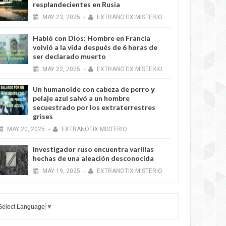
resplandecientes en Rusia
MAY
23,
2025
-
EXTRANOTIX MISTERIO
Habló con Dios: Hombre en Francia
volvió a la vida después de 6 horas de
ser declarado muerto
MAY
22,
2025
-
EXTRANOTIX MISTERIO
Un humanoide con cabeza de perro у
pelaje azul salvó a un hombre
secuestrado por los extraterrestres
grises
MAY
20,
2025
-
EXTRANOTIX MISTERIO
Investigador ruso encuentra varillas
hechas de una aleación desconocida
MAY
19,
2025
-
EXTRANOTIX MISTERIO
Select Language
▼