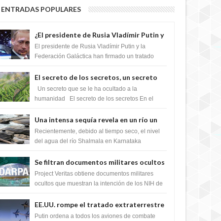
ENTRADAS POPULARES
¿El presidente de Rusia Vladímir Putin y
la Federación Galactica han firmado un
El presidente de Rusia Vladímir Putin y la
tratado para acabar con los Sionistas?
Federación Galáctica han firmado un tratado
para trabajar juntos, para exponer a todos los
Si...
El secreto de los secretos, un secreto
que cambiaría por completo el destino
Un secreto que se le ha ocultado a la
de la humanidad
humanidad El secreto de los secretos En el
verano de 2003, en una zona inexplorada de las
m...
Una intensa sequía revela en un río un
impresionante hallazgo de miles de
Recientemente, debido al tiempo seco, el nivel
Shiva Lingas
del agua del río Shalmala en Karnataka
retrocedió, revelando la presencia de miles de
Shiv...
Se filtran documentos militares ocultos
que muestran la intención de los NIH de
Project Veritas obtiene documentos militares
crear el SARS-CoV-2, utilizando la
ocultos que muestran la intención de los NIH de
crear el SARS-CoV-2, utilizando la investigaci...
investigación de ganancia de función
EE.UU. rompe el tratado extraterrestre
y se prepara para destruir el misterioso
Putin ordena a todos los aviones de combate