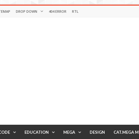
TEMAP
DROP DOWN
404 ERROR
RTL
CODE
EDUCATION
MEGA
DESIGN
CAT.MEGA 