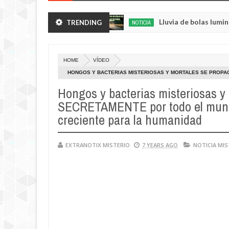
uras de sus huertos.
Lluvia de bolas luminosas y r
TRENDING
NOTICIA
May
23,
0
2025
HOME
VÍDEO
HONGOS Y BACTERIAS MISTERIOSAS Y MORTALES SE PROPA
AMENAZA CRECIENTE PARA LA HUMANIDAD
Hongos y bacterias misteriosas y
SECRETAMENTE por todo el mund
creciente para la humanidad
EXTRANOTIX MISTERIO
7 YEARS AGO
NOTICIA MI