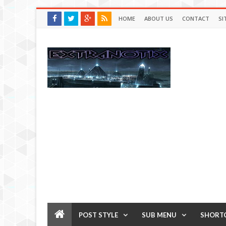
HOME
ABOUT US
CONTACT
SI
POST STYLE
SUB MENU
SHORT