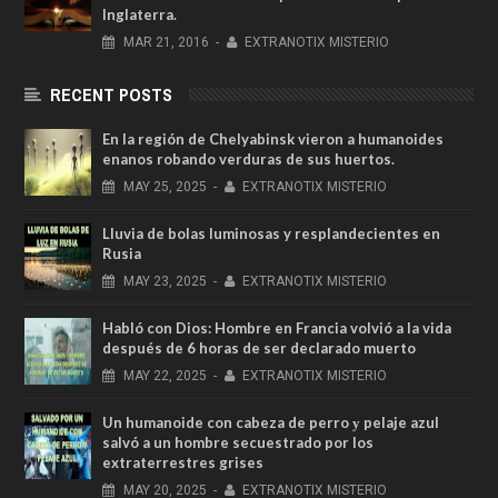
Inglaterra.
MAR
21,
2016
-
EXTRANOTIX MISTERIO
RECENT POSTS
En la región de Chelyabinsk vieron a humanoides
enanos robando verduras de sus huertos.
MAY
25,
2025
-
EXTRANOTIX MISTERIO
Lluvia de bolas luminosas y resplandecientes en
Rusia
MAY
23,
2025
-
EXTRANOTIX MISTERIO
Habló con Dios: Hombre en Francia volvió a la vida
después de 6 horas de ser declarado muerto
MAY
22,
2025
-
EXTRANOTIX MISTERIO
Un humanoide con cabeza de perro у pelaje azul
salvó a un hombre secuestrado por los
extraterrestres grises
MAY
20,
2025
-
EXTRANOTIX MISTERIO