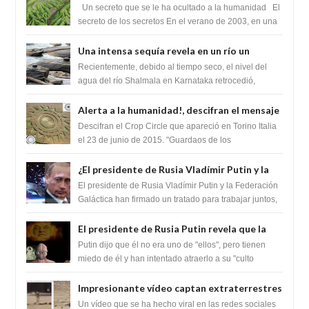
cambiaría por completo el destino de la
Un secreto que se le ha ocultado a la humanidad El
humanidad
secreto de los secretos En el verano de 2003, en una
zona inexplorada de las m...
Una intensa sequía revela en un río un
impresionante hallazgo de miles de Shiva
Recientemente, debido al tiempo seco, el nivel del
Lingas
agua del río Shalmala en Karnataka retrocedió,
revelando la presencia de miles de Shiv...
Alerta a la humanidad!, descifran el mensaje
del Crop Circle de Torino ,Italia
Descifran el Crop Circle que apareció en Torino Italia
el 23 de junio de 2015. "Guardaos de los
extraterrestres con regalos! Esos ...
¿El presidente de Rusia Vladímir Putin y la
Federación Galactica han firmado un
El presidente de Rusia Vladímir Putin y la Federación
tratado para acabar con los Sionistas?
Galáctica han firmado un tratado para trabajar juntos,
para exponer a todos los Si...
El presidente de Rusia Putin revela que la
clase dominante en el mundo son los
Putin dijo que él no era uno de "ellos", pero tienen
híbridos reptiles
miedo de él y han intentado atraerlo a su "culto
babilónico antiguo....
Impresionante vídeo captan extraterrestres
bajando de un OVNI en Arabia Saudita
Un vídeo que se ha hecho viral en las redes sociales