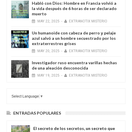
Habló con Dios: Hombre en Francia volvió a
la vida después de 6 horas de ser declarado
muerto
MAY
22,
2025
-
EXTRANOTIX MISTERIO
Un humanoide con cabeza de perro у pelaje
azul salvó a un hombre secuestrado por los
extraterrestres grises
MAY
20,
2025
-
EXTRANOTIX MISTERIO
Investigador ruso encuentra varillas hechas
de una aleación desconocida
MAY
19,
2025
-
EXTRANOTIX MISTERIO
Select Language
▼
ENTRADAS POPULARES
El secreto de los secretos, un secreto que