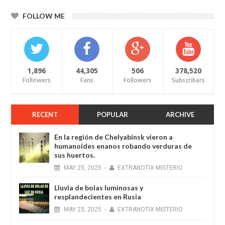
FOLLOW ME
1,896
44,305
506
378,520
Followers
Fans
Followers
Subscribers
RECENT
POPULAR
ARCHIVE
En la región de Chelyabinsk vieron a
humanoides enanos robando verduras de
sus huertos.
MAY
25,
2025
-
EXTRANOTIX MISTERIO
Lluvia de bolas luminosas y
resplandecientes en Rusia
MAY
23,
2025
-
EXTRANOTIX MISTERIO