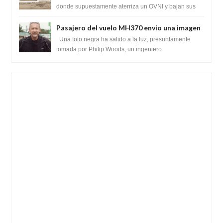
donde supuestamente aterriza un OVNI y bajan sus
tripulantes en el desierto en Ara...
Pasajero del vuelo MH370 envio una imagen
y texto desde la Isla Diego Garcia
Una foto negra ha salido a la luz, presuntamente
tomada por Philip Woods, un ingeniero
estadounidense de IBM que se encontraba abordo ...