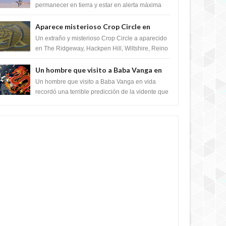
satélite "Caballero Negro"
permanecer en tierra y estar en alerta máxima
para despegar, después de que Obama rompe
el ...
Aparece misterioso Crop Circle en
Reino Unido 23 de junio 2016
Un extraño y misterioso Crop Circle a aparecido
en The Ridgeway, Hackpen Hill, Wiltshire, Reino
Unido, fue reportado por Crop circle conec...
Un hombre que visito a Baba Vanga en
vida recordó la terrible predicción de la
Un hombre que visito a Baba Vanga en vida
vidente para febrero de 2022.
recordó una terrible predicción de la vidente que
sucedería el 2 de febrero de 2022. Según el
pron...