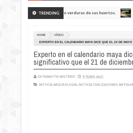
noides enanos robando verduras de sus huertos.
Ll
TRENDING
NOTICIA
May
23,
0
2025
HOME
VÍDEO
EXPERTO EN EL CALENDARIO MAYA DICE QUE EL 24 DE MAYO D
Experto en el calendario maya di
significativo que el 21 de diciemb
EXTRANOTIX MISTERIO
9 YEARS AGO
NOTICIA ARQUEOLOGÍA
,
NOTICIA CIVILIZACIONES ANTIGU