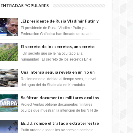
ENTRADAS POPULARES
¿El presidente de Rusia Vladímir Putin y
la Federación Galactica han firmado un
El presidente de Rusia Vladímir Putin y la
tratado para acabar con los Sionistas?
Federación Galáctica han firmado un tratado
para trabajar juntos, para exponer a todos los
Si...
El secreto de los secretos, un secreto
que cambiaría por completo el destino
Un secreto que se le ha ocultado a la
de la humanidad
humanidad El secreto de los secretos En el
verano de 2003, en una zona inexplorada de las
m...
Una intensa sequía revela en un río un
impresionante hallazgo de miles de
Recientemente, debido al tiempo seco, el nivel
Shiva Lingas
del agua del río Shalmala en Karnataka
retrocedió, revelando la presencia de miles de
Shiv...
Se filtran documentos militares ocultos
que muestran la intención de los NIH de
Project Veritas obtiene documentos militares
crear el SARS-CoV-2, utilizando la
ocultos que muestran la intención de los NIH de
crear el SARS-CoV-2, utilizando la investigaci...
investigación de ganancia de función
EE.UU. rompe el tratado extraterrestre
y se prepara para destruir el misterioso
Putin ordena a todos los aviones de combate