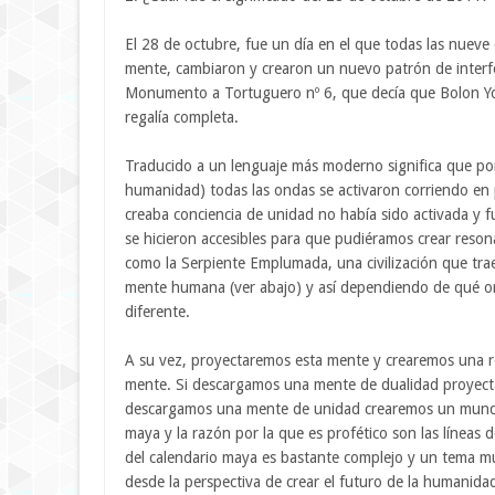
El 28 de octubre, fue un día en el que todas las nueve
mente, cambiaron y crearon un nuevo patrón de interfe
Monumento a Tortuguero nº 6, que decía que Bolon Yok
regalía completa.
Traducido a un lenguaje más moderno significa que por 
humanidad) todas las ondas se activaron corriendo en
creaba conciencia de unidad no había sido activada y 
se hicieron accesibles para que pudiéramos crear res
como la Serpiente Emplumada, una civilización que trae 
mente humana (ver abajo) y así dependiendo de qué o
diferente.
A su vez, proyectaremos esta mente y crearemos una r
mente. Si descargamos una mente de dualidad proyecta
descargamos una mente de unidad crearemos un mundo d
maya y la razón por la que es profético son las líneas
del calendario maya es bastante complejo y un tema mu
desde la perspectiva de crear el futuro de la humanida