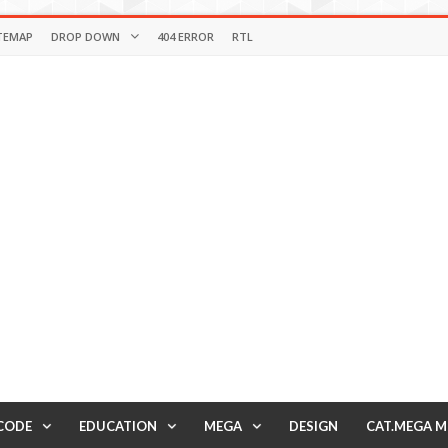
TEMAP
DROP DOWN
404 ERROR
RTL
CODE
EDUCATION
MEGA
DESIGN
CAT.MEGA 