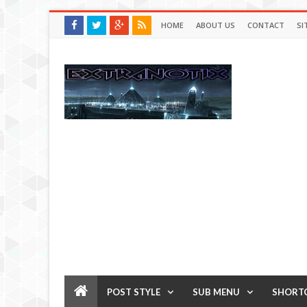
HOME
ABOUT US
CONTACT
SI
POST STYLE
SUB MENU
SHORT