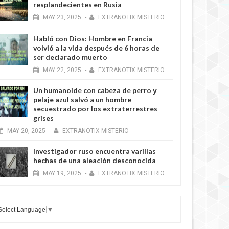
resplandecientes en Rusia
MAY
23,
2025
-
EXTRANOTIX MISTERIO
Habló con Dios: Hombre en Francia
volvió a la vida después de 6 horas de
ser declarado muerto
MAY
22,
2025
-
EXTRANOTIX MISTERIO
Un humanoide con cabeza de perro у
pelaje azul salvó a un hombre
secuestrado por los extraterrestres
grises
MAY
20,
2025
-
EXTRANOTIX MISTERIO
Investigador ruso encuentra varillas
hechas de una aleación desconocida
MAY
19,
2025
-
EXTRANOTIX MISTERIO
Select Language
▼