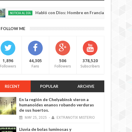
Habló con Dios: Hombre en Francia volvió a la vida después 
AL DÍA
FOLLOW ME
1,896
44,305
506
378,520
Followers
Fans
Followers
Subscribers
RECENT
POPULAR
ARCHIVE
En la región de Chelyabinsk vieron a
humanoides enanos robando verduras
de sus huertos.
MAY
25,
2025
-
EXTRANOTIX MISTERIO
Lluvia de bolas luminosas y