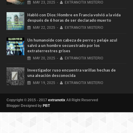
MAY
23,
2025
-
EXTRANOTIX MISTERIO
Habló con Dios: Hombre en Francia volvió a la vida
después de 6 horas de ser declarado muerto
MAY
22,
2025
-
EXTRANOTIX MISTERIO
Un humanoide con cabeza de perro у pelaje azul
salvó a un hombre secuestrado por los
extraterrestres grises
MAY
20,
2025
-
EXTRANOTIX MISTERIO
Investigador ruso encuentra varillas hechas de
una aleación desconocida
MAY
19,
2025
-
EXTRANOTIX MISTERIO
Copyright © 2015 - 2017
extranotix
All Right Reserved
Blogger Designed by
PBT