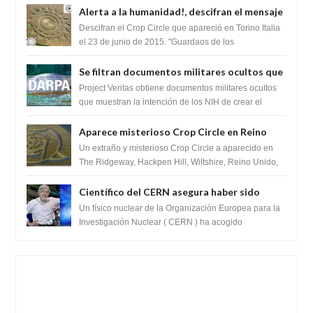
Alerta a la humanidad!, descifran el mensaje
del Crop Circle de Torino ,Italia
Descifran el Crop Circle que apareció en Torino Italia
el 23 de junio de 2015. "Guardaos de los
extraterrestres con regalos! Esos ...
Se filtran documentos militares ocultos que
muestran la intención de los NIH de crear el
Project Veritas obtiene documentos militares ocultos
SARS-CoV-2, utilizando la investigación de
que muestran la intención de los NIH de crear el
SARS-CoV-2, utilizando la investigaci...
ganancia de función
Aparece misterioso Crop Circle en Reino
Unido 23 de junio 2016
Un extraño y misterioso Crop Circle a aparecido en
The Ridgeway, Hackpen Hill, Wiltshire, Reino Unido,
fue reportado por Crop circle conec...
Científico del CERN asegura haber sido
ayudado por seres de luz durante una
Un físico nuclear de la Organización Europea para la
prueba del Colisionador de Hadrones
Investigación Nuclear ( CERN ) ha acogido
recientemente el cristianismo en su corazó...