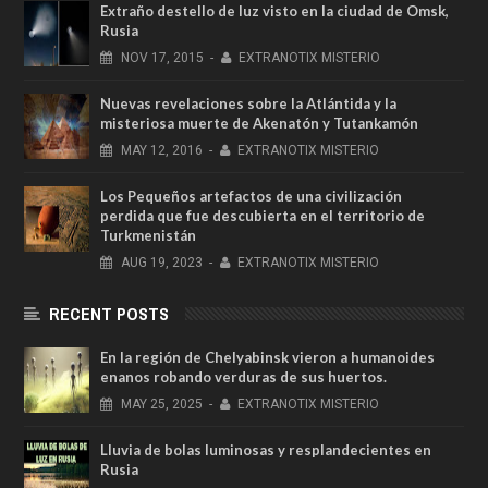
Extraño destello de luz visto en la ciudad de Omsk,
Rusia
NOV
17,
2015
-
EXTRANOTIX MISTERIO
Nuevas revelaciones sobre la Atlántida y la
misteriosa muerte de Akenatón y Tutankamón
MAY
12,
2016
-
EXTRANOTIX MISTERIO
Los Pequeños artefactos de una civilización
perdida que fue descubierta en el territorio de
Turkmenistán
AUG
19,
2023
-
EXTRANOTIX MISTERIO
RECENT POSTS
En la región de Chelyabinsk vieron a humanoides
enanos robando verduras de sus huertos.
MAY
25,
2025
-
EXTRANOTIX MISTERIO
Lluvia de bolas luminosas y resplandecientes en
Rusia