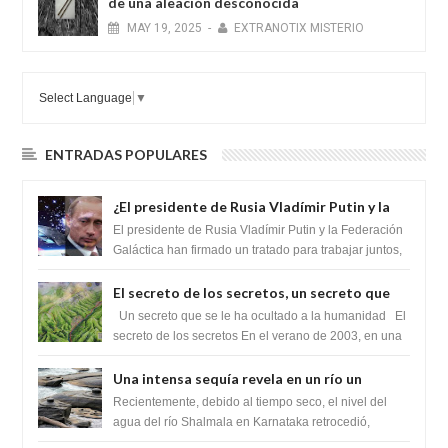
de una aleación desconocida
MAY
19,
2025
-
EXTRANOTIX MISTERIO
Select Language
▼
ENTRADAS POPULARES
¿El presidente de Rusia Vladímir Putin y la
Federación Galactica han firmado un
El presidente de Rusia Vladímir Putin y la Federación
tratado para acabar con los Sionistas?
Galáctica han firmado un tratado para trabajar juntos,
para exponer a todos los Si...
El secreto de los secretos, un secreto que
cambiaría por completo el destino de la
Un secreto que se le ha ocultado a la humanidad El
humanidad
secreto de los secretos En el verano de 2003, en una
zona inexplorada de las m...
Una intensa sequía revela en un río un
impresionante hallazgo de miles de Shiva
Recientemente, debido al tiempo seco, el nivel del
Lingas
agua del río Shalmala en Karnataka retrocedió,
revelando la presencia de miles de Shiv...