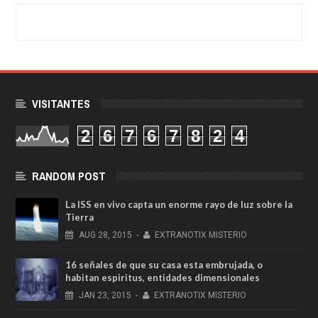
VISITANTES
2
6
7
6
7
8
2
4
RANDOM POST
La ISS en vivo capta un enorme rayo de luz sobre la
Tierra
AUG
28,
2015
-
EXTRANOTIX MISTERIO
16 señales de que su casa esta embrujada, o
habitan espiritus, entidades dimensionales
JAN
23,
2015
-
EXTRANOTIX MISTERIO