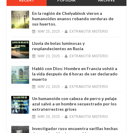
En la región de Chelyabinsk vieron a
humanoides enanos robando verduras de
sus huertos.
MAY
25,
2025
-
EXTRANOTIX MISTERIO
Lluvia de bolas luminosas y
resplandecientes en Rusia
MAY
23,
2025
-
EXTRANOTIX MISTERIO
Habló con Dios: Hombre en Francia volvió a
la vida después de 6 horas de ser declarado
muerto
MAY
22,
2025
-
EXTRANOTIX MISTERIO
Un humanoide con cabeza de perro у pelaje
azul salvó a un hombre secuestrado por los
extraterrestres grises
MAY
20,
2025
-
EXTRANOTIX MISTERIO
Investigador ruso encuentra varillas hechas