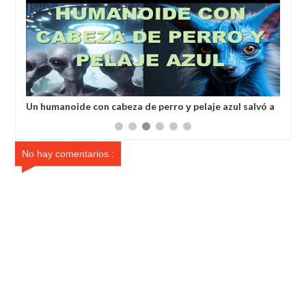
a
Un humanoide con cabeza de perro у pelaje azul salvó a
Inv
un hombre secuestrado por los extraterrestres grises
ale
No hay comentarios.: