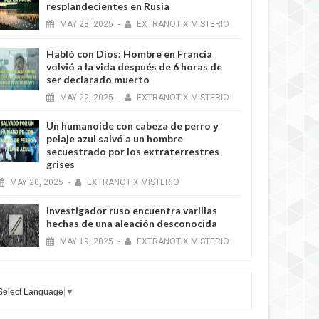
resplandecientes en Rusia
MAY
23,
2025
-
EXTRANOTIX MISTERIO
Habló con Dios: Hombre en Francia
volvió a la vida después de 6 horas de
ser declarado muerto
MAY
22,
2025
-
EXTRANOTIX MISTERIO
Un humanoide con cabeza de perro у
pelaje azul salvó a un hombre
secuestrado por los extraterrestres
grises
MAY
20,
2025
-
EXTRANOTIX MISTERIO
Investigador ruso encuentra varillas
hechas de una aleación desconocida
MAY
19,
2025
-
EXTRANOTIX MISTERIO
Select Language
▼