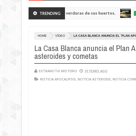
noides enanos robando verduras de sus huertos.
Ll
TRENDING
NOTICIA
May
23,
ón de Kemerovo.
0
2025
HOME
VÍDEO
LA CASA BLANCA ANUNCIA EL ´PLAN AP
La Casa Blanca anuncia el ´Plan Ap
asteroides y cometas
EXTRANOTIX MISTERIO
10 YEARS AGO
NOTICIA APOCALIPSIS
,
NOTICIA ASTEROIDE
,
NOTICIA COM