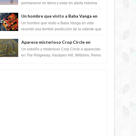
satélite "Caballero Negro"
permanecer en tierra y estar en alerta máxima
para despegar, después de que Obama rompe
el ...
Un hombre que visito a Baba Vanga en
vida recordó la terrible predicción de la
Un hombre que visito a Baba Vanga en vida
vidente para febrero de 2022.
recordó una terrible predicción de la vidente que
sucedería el 2 de febrero de 2022. Según el
pron...
Aparece misterioso Crop Circle en
Reino Unido 23 de junio 2016
Un extraño y misterioso Crop Circle a aparecido
en The Ridgeway, Hackpen Hill, Wiltshire, Reino
Unido, fue reportado por Crop circle conec...