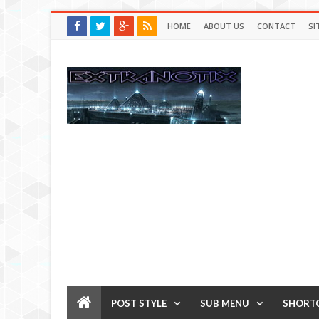
HOME
ABOUT US
CONTACT
SI
POST STYLE
SUB MENU
SHORT