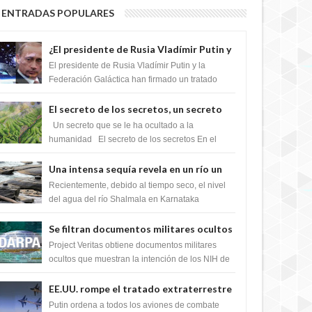
ENTRADAS POPULARES
¿El presidente de Rusia Vladímir Putin y
la Federación Galactica han firmado un
El presidente de Rusia Vladímir Putin y la
tratado para acabar con los Sionistas?
Federación Galáctica han firmado un tratado
para trabajar juntos, para exponer a todos los
Si...
El secreto de los secretos, un secreto
que cambiaría por completo el destino
Un secreto que se le ha ocultado a la
de la humanidad
humanidad El secreto de los secretos En el
verano de 2003, en una zona inexplorada de las
m...
Una intensa sequía revela en un río un
impresionante hallazgo de miles de
Recientemente, debido al tiempo seco, el nivel
Shiva Lingas
del agua del río Shalmala en Karnataka
retrocedió, revelando la presencia de miles de
Shiv...
Se filtran documentos militares ocultos
que muestran la intención de los NIH de
Project Veritas obtiene documentos militares
crear el SARS-CoV-2, utilizando la
ocultos que muestran la intención de los NIH de
crear el SARS-CoV-2, utilizando la investigaci...
investigación de ganancia de función
EE.UU. rompe el tratado extraterrestre
y se prepara para destruir el misterioso
Putin ordena a todos los aviones de combate