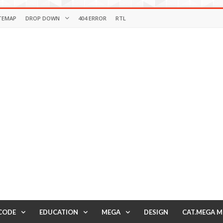
TEMAP
DROP DOWN
404 ERROR
RTL
CODE
EDUCATION
MEGA
DESIGN
CAT.MEGA 