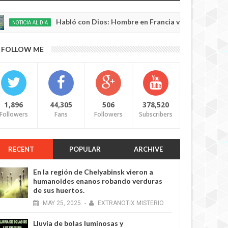
Habló con Dios: Hombre en Francia volvió a la vida después 
AL DÍA
FOLLOW ME
1,896
44,305
506
378,520
Followers
Fans
Followers
Subscribers
RECENT
POPULAR
ARCHIVE
En la región de Chelyabinsk vieron a
humanoides enanos robando verduras
de sus huertos.
MAY
25,
2025
-
EXTRANOTIX MISTERIO
Lluvia de bolas luminosas y