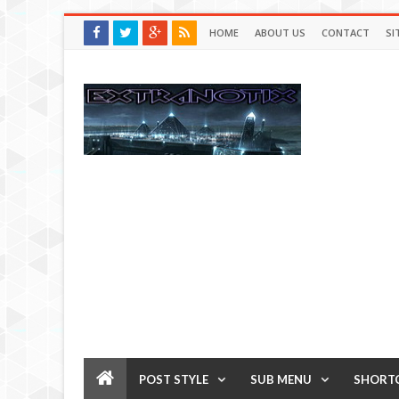
HOME
ABOUT US
CONTACT
SI
POST STYLE
SUB MENU
SHORT