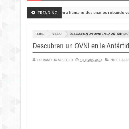
gión de Chelyabinsk vieron a humanoides enanos robando verduras de
TRENDING
ia de la princesa Tisul de la región de Kemerovo.
HOME
VÍDEO
DESCUBREN UN OVNI EN LA ANTÁRTIDA
Descubren un OVNI en la Antárti
EXTRANOTIX MISTERIO
10 YEARS AGO
NOTICIA D