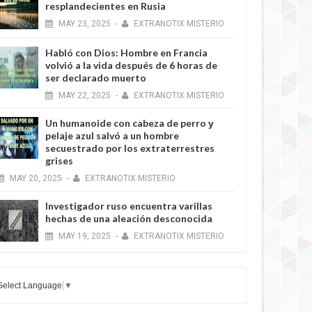
resplandecientes en Rusia
MAY
23,
2025
-
EXTRANOTIX MISTERIO
Habló con Dios: Hombre en Francia
volvió a la vida después de 6 horas de
ser declarado muerto
MAY
22,
2025
-
EXTRANOTIX MISTERIO
Un humanoide con cabeza de perro у
pelaje azul salvó a un hombre
secuestrado por los extraterrestres
grises
MAY
20,
2025
-
EXTRANOTIX MISTERIO
Investigador ruso encuentra varillas
hechas de una aleación desconocida
MAY
19,
2025
-
EXTRANOTIX MISTERIO
Select Language
▼