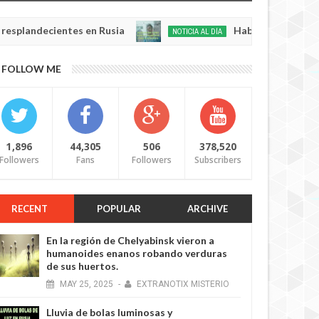
decientes en Rusia
Habló con Dios: Hombre en 
NOTICIA AL DÍA
May
22,
0
FOLLOW ME
2025
1,896
44,305
506
378,520
Followers
Fans
Followers
Subscribers
RECENT
POPULAR
ARCHIVE
En la región de Chelyabinsk vieron a
humanoides enanos robando verduras
de sus huertos.
MAY
25,
2025
-
EXTRANOTIX MISTERIO
Lluvia de bolas luminosas y