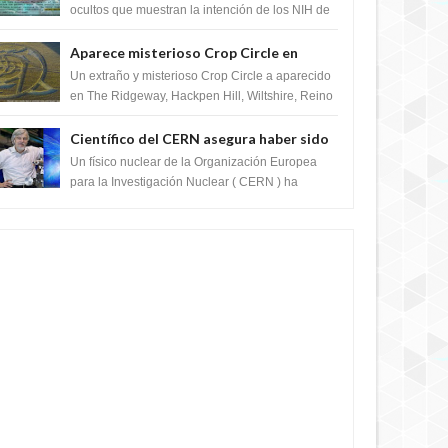
crear el SARS-CoV-2, utilizando la
ocultos que muestran la intención de los NIH de
crear el SARS-CoV-2, utilizando la investigaci...
investigación de ganancia de función
Aparece misterioso Crop Circle en
Reino Unido 23 de junio 2016
Un extraño y misterioso Crop Circle a aparecido
en The Ridgeway, Hackpen Hill, Wiltshire, Reino
Unido, fue reportado por Crop circle conec...
Científico del CERN asegura haber sido
ayudado por seres de luz durante una
Un físico nuclear de la Organización Europea
prueba del Colisionador de Hadrones
para la Investigación Nuclear ( CERN ) ha
acogido recientemente el cristianismo en su
corazó...