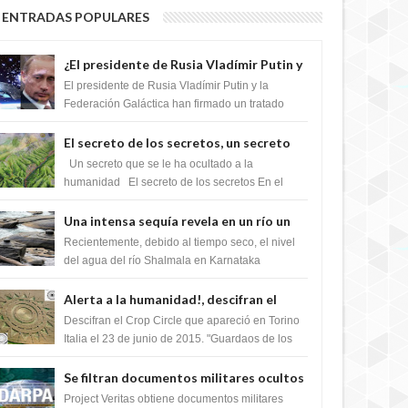
ENTRADAS POPULARES
¿El presidente de Rusia Vladímir Putin y
la Federación Galactica han firmado un
El presidente de Rusia Vladímir Putin y la
tratado para acabar con los Sionistas?
Federación Galáctica han firmado un tratado
para trabajar juntos, para exponer a todos los
Si...
El secreto de los secretos, un secreto
que cambiaría por completo el destino
Un secreto que se le ha ocultado a la
de la humanidad
humanidad El secreto de los secretos En el
verano de 2003, en una zona inexplorada de las
m...
Una intensa sequía revela en un río un
impresionante hallazgo de miles de
Recientemente, debido al tiempo seco, el nivel
Shiva Lingas
del agua del río Shalmala en Karnataka
retrocedió, revelando la presencia de miles de
Shiv...
Alerta a la humanidad!, descifran el
mensaje del Crop Circle de Torino ,Italia
Descifran el Crop Circle que apareció en Torino
Italia el 23 de junio de 2015. "Guardaos de los
extraterrestres con regalos! Esos ...
Se filtran documentos militares ocultos
que muestran la intención de los NIH de
Project Veritas obtiene documentos militares