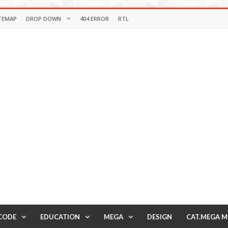
TEMAP
DROP DOWN
404 ERROR
RTL
CODE
EDUCATION
MEGA
DESIGN
CAT.MEGA 