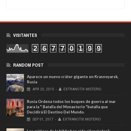
VISITANTES
2
6
7
7
0
1
9
9
RANDOM POST
Aparece un nuevo cráter gigante en Krasnoyarsk,
Rusia
APR
20,
2015
-
EXTRANOTIX MISTERIO
Rusia Ordena todos los buques de guerra al mar
para la " Batalla del Monasterio "batalla que
Decidirá El Destino Del Mundo.
SEP
01,
2017
-
EXTRANOTIX MISTERIO
Los criticos de la biblia han sido silenciados?