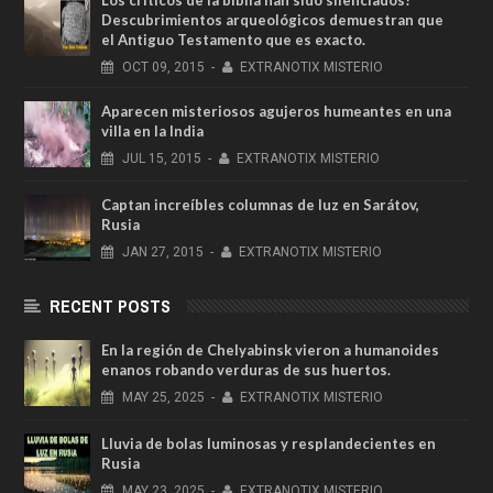
Descubrimientos arqueológicos demuestran que
el Antiguo Testamento que es exacto.
OCT
09,
2015
-
EXTRANOTIX MISTERIO
Aparecen misteriosos agujeros humeantes en una
villa en la India
JUL
15,
2015
-
EXTRANOTIX MISTERIO
Captan increíbles columnas de luz en Sarátov,
Rusia
JAN
27,
2015
-
EXTRANOTIX MISTERIO
RECENT POSTS
En la región de Chelyabinsk vieron a humanoides
enanos robando verduras de sus huertos.
MAY
25,
2025
-
EXTRANOTIX MISTERIO
Lluvia de bolas luminosas y resplandecientes en
Rusia
MAY
23,
2025
-
EXTRANOTIX MISTERIO