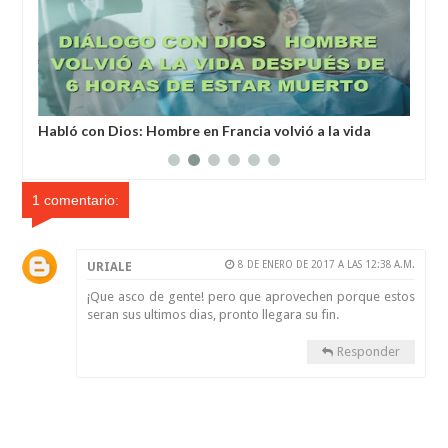
 Hombre en Francia volvió a la vida
Un humanoide con cabeza 
oras de ser declarado muerto
un hombre secuestrado p
1 comentario:
8 DE ENERO DE 2017 A LAS 12:38 A.M.
URIALE
¡Que asco de gente! pero que aprovechen porque estos
seran sus ultimos dias, pronto llegara su fin.
Responder