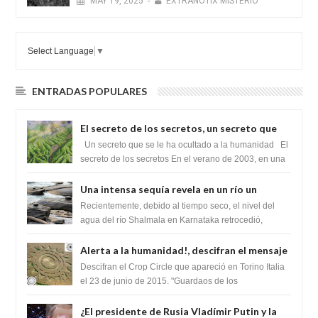
MAY
19,
2025
-
EXTRANOTIX MISTERIO
Select Language
▼
ENTRADAS POPULARES
El secreto de los secretos, un secreto que
cambiaría por completo el destino de la
Un secreto que se le ha ocultado a la humanidad El
humanidad
secreto de los secretos En el verano de 2003, en una
zona inexplorada de las m...
Una intensa sequía revela en un río un
impresionante hallazgo de miles de Shiva
Recientemente, debido al tiempo seco, el nivel del
Lingas
agua del río Shalmala en Karnataka retrocedió,
revelando la presencia de miles de Shiv...
Alerta a la humanidad!, descifran el mensaje
del Crop Circle de Torino ,Italia
Descifran el Crop Circle que apareció en Torino Italia
el 23 de junio de 2015. "Guardaos de los
extraterrestres con regalos! Esos ...
¿El presidente de Rusia Vladímir Putin y la