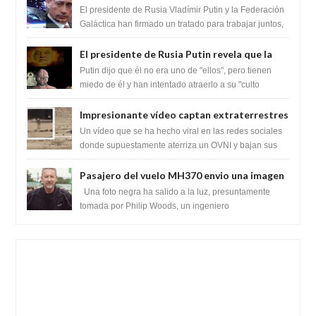
Federación Galactica han firmado un
El presidente de Rusia Vladímir Putin y la Federación
tratado para acabar con los Sionistas?
Galáctica han firmado un tratado para trabajar juntos,
para exponer a todos los Si...
El presidente de Rusia Putin revela que la
clase dominante en el mundo son los
Putin dijo que él no era uno de "ellos", pero tienen
híbridos reptiles
miedo de él y han intentado atraerlo a su "culto
babilónico antiguo....
Impresionante vídeo captan extraterrestres
bajando de un OVNI en Arabia Saudita
Un vídeo que se ha hecho viral en las redes sociales
donde supuestamente aterriza un OVNI y bajan sus
tripulantes en el desierto en Ara...
Pasajero del vuelo MH370 envio una imagen
y texto desde la Isla Diego Garcia
Una foto negra ha salido a la luz, presuntamente
tomada por Philip Woods, un ingeniero
estadounidense de IBM que se encontraba abordo ...