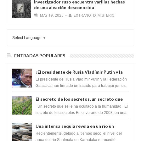
Investigador ruso encuentra varillas hechas
de una aleación desconocida
MAY
19,
2025
-
EXTRANOTIX MISTERIO
Select Language
▼
ENTRADAS POPULARES
¿El presidente de Rusia Vladímir Putin y la
Federación Galactica han firmado un
El presidente de Rusia Vladímir Putin y la Federación
tratado para acabar con los Sionistas?
Galáctica han firmado un tratado para trabajar juntos,
para exponer a todos los Si...
El secreto de los secretos, un secreto que
cambiaría por completo el destino de la
Un secreto que se le ha ocultado a la humanidad El
humanidad
secreto de los secretos En el verano de 2003, en una
zona inexplorada de las m...
Una intensa sequía revela en un río un
impresionante hallazgo de miles de Shiva
Recientemente, debido al tiempo seco, el nivel del
Lingas
agua del río Shalmala en Karnataka retrocedió,