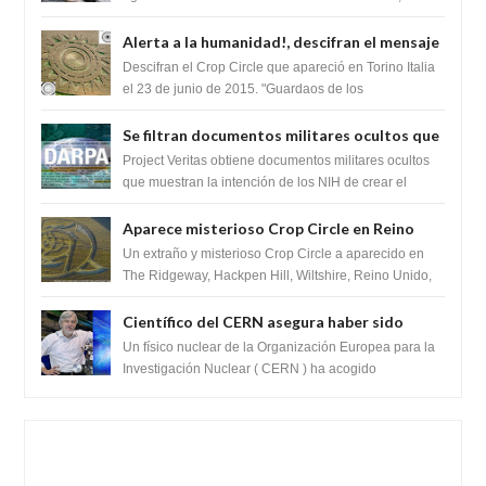
revelando la presencia de miles de Shiv...
Alerta a la humanidad!, descifran el mensaje
del Crop Circle de Torino ,Italia
Descifran el Crop Circle que apareció en Torino Italia
el 23 de junio de 2015. "Guardaos de los
extraterrestres con regalos! Esos ...
Se filtran documentos militares ocultos que
muestran la intención de los NIH de crear el
Project Veritas obtiene documentos militares ocultos
SARS-CoV-2, utilizando la investigación de
que muestran la intención de los NIH de crear el
SARS-CoV-2, utilizando la investigaci...
ganancia de función
Aparece misterioso Crop Circle en Reino
Unido 23 de junio 2016
Un extraño y misterioso Crop Circle a aparecido en
The Ridgeway, Hackpen Hill, Wiltshire, Reino Unido,
fue reportado por Crop circle conec...
Científico del CERN asegura haber sido
ayudado por seres de luz durante una
Un físico nuclear de la Organización Europea para la
prueba del Colisionador de Hadrones
Investigación Nuclear ( CERN ) ha acogido
recientemente el cristianismo en su corazó...