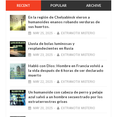
RECENT
POPULAR
ARCHIVE
En la región de Chelyabinsk vieron a
humanoides enanos robando verduras de
sus huertos.
MAY
25,
2025
-
EXTRANOTIX MISTERIO
Lluvia de bolas luminosas y
resplandecientes en Rusia
MAY
23,
2025
-
EXTRANOTIX MISTERIO
Habló con Dios: Hombre en Francia volvió a
la vida después de 6 horas de ser declarado
muerto
MAY
22,
2025
-
EXTRANOTIX MISTERIO
Un humanoide con cabeza de perro у pelaje
azul salvó a un hombre secuestrado por los
extraterrestres grises
MAY
20,
2025
-
EXTRANOTIX MISTERIO