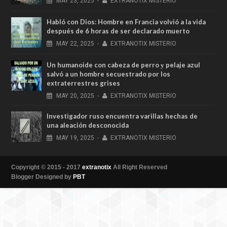
MAY
23,
2025
-
EXTRANOTIX MISTERIO
Habló con Dios: Hombre en Francia volvió a la vida
después de 6 horas de ser declarado muerto
MAY
22,
2025
-
EXTRANOTIX MISTERIO
Un humanoide con cabeza de perro у pelaje azul
salvó a un hombre secuestrado por los
extraterrestres grises
MAY
20,
2025
-
EXTRANOTIX MISTERIO
Investigador ruso encuentra varillas hechas de
una aleación desconocida
MAY
19,
2025
-
EXTRANOTIX MISTERIO
Copyright © 2015 - 2017
extranotix
All Right Reserved
Blogger Designed by
PBT