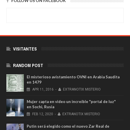
FOLLOW US ON FACEBOOK
VISITANTES
RANDOM POST
El misterioso avistamiento OVNI en Arabia Saudita
en 1479
APR
11,
2016
-
EXTRANOTIX MISTERIO
Mujer capta en video un increíble "portal de luz"
en Sochi, Rusia
FEB
12,
2020
-
EXTRANOTIX MISTERIO
Putin será elegido como el nuevo Zar Real de