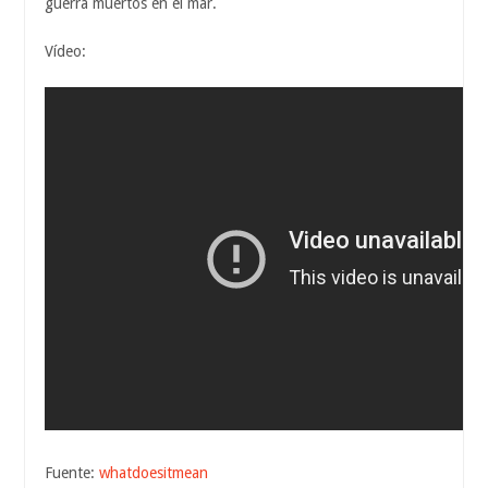
guerra muertos en el mar.
Vídeo:
Fuente:
whatdoesitmean