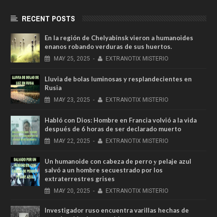
RECENT POSTS
En la región de Chelyabinsk vieron a humanoides
enanos robando verduras de sus huertos.
MAY
25,
2025
-
EXTRANOTIX MISTERIO
Lluvia de bolas luminosas y resplandecientes en
Rusia
MAY
23,
2025
-
EXTRANOTIX MISTERIO
Habló con Dios: Hombre en Francia volvió a la vida
después de 6 horas de ser declarado muerto
MAY
22,
2025
-
EXTRANOTIX MISTERIO
Un humanoide con cabeza de perro у pelaje azul
salvó a un hombre secuestrado por los
extraterrestres grises
MAY
20,
2025
-
EXTRANOTIX MISTERIO
Investigador ruso encuentra varillas hechas de