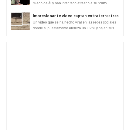
híbridos reptiles
miedo de él y han intentado atraerlo a su "culto
babilónico antiguo....
Impresionante vídeo captan extraterrestres
bajando de un OVNI en Arabia Saudita
Un vídeo que se ha hecho viral en las redes sociales
donde supuestamente aterriza un OVNI y bajan sus
tripulantes en el desierto en Ara...