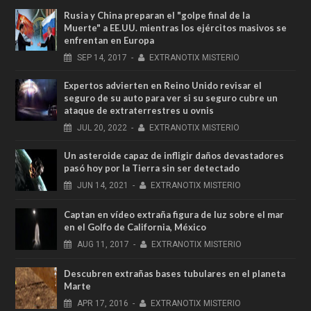
Rusia y China preparan el "golpe final de la
Muerte" a EE.UU. mientras los ejércitos masivos se
enfrentan en Europa
SEP
14,
2017
-
EXTRANOTIX MISTERIO
Expertos advierten en Reino Unido revisar el
seguro de su auto para ver si su seguro cubre un
ataque de extraterrestres u ovnis
JUL
20,
2022
-
EXTRANOTIX MISTERIO
Un asteroide capaz de infligir daños devastadores
pasó hoy por la Tierra sin ser detectado
JUN
14,
2021
-
EXTRANOTIX MISTERIO
Captan en vídeo extraña figura de luz sobre el mar
en el Golfo de California, México
AUG
11,
2017
-
EXTRANOTIX MISTERIO
Descubren extrañas bases tubulares en el planeta
Marte
APR
17,
2016
-
EXTRANOTIX MISTERIO