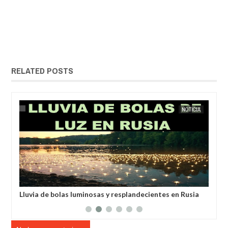
RELATED POSTS
IA
EXTRANOTIX MISTERIO
NOTICIA
EXTRANOT
anos
Lluvia de bolas luminosas y resplandecientes en Rusia
Un 
un 