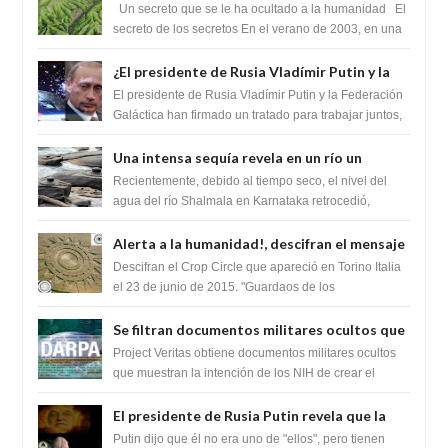
cambiaría por completo el destino de la
Un secreto que se le ha ocultado a la humanidad El
humanidad
secreto de los secretos En el verano de 2003, en una
zona inexplorada de las m...
¿El presidente de Rusia Vladímir Putin y la
Federación Galactica han firmado un
El presidente de Rusia Vladímir Putin y la Federación
tratado para acabar con los Sionistas?
Galáctica han firmado un tratado para trabajar juntos,
para exponer a todos los Si...
Una intensa sequía revela en un río un
impresionante hallazgo de miles de Shiva
Recientemente, debido al tiempo seco, el nivel del
Lingas
agua del río Shalmala en Karnataka retrocedió,
revelando la presencia de miles de Shiv...
Alerta a la humanidad!, descifran el mensaje
del Crop Circle de Torino ,Italia
Descifran el Crop Circle que apareció en Torino Italia
el 23 de junio de 2015. "Guardaos de los
extraterrestres con regalos! Esos ...
Se filtran documentos militares ocultos que
muestran la intención de los NIH de crear el
Project Veritas obtiene documentos militares ocultos
SARS-CoV-2, utilizando la investigación de
que muestran la intención de los NIH de crear el
SARS-CoV-2, utilizando la investigaci...
ganancia de función
El presidente de Rusia Putin revela que la
clase dominante en el mundo son los
Putin dijo que él no era uno de "ellos", pero tienen