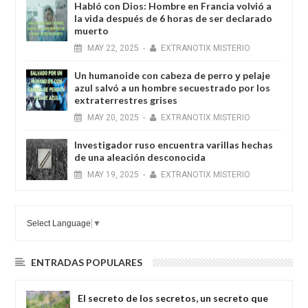
Habló con Dios: Hombre en Francia volvió a
la vida después de 6 horas de ser declarado
muerto
MAY
22,
2025
-
EXTRANOTIX MISTERIO
Un humanoide con cabeza de perro у pelaje
azul salvó a un hombre secuestrado por los
extraterrestres grises
MAY
20,
2025
-
EXTRANOTIX MISTERIO
Investigador ruso encuentra varillas hechas
de una aleación desconocida
MAY
19,
2025
-
EXTRANOTIX MISTERIO
Select Language
▼
ENTRADAS POPULARES
El secreto de los secretos, un secreto que