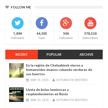
FOLLOW ME
1,896
44,305
506
378,520
Followers
Fans
Followers
Subscribers
RECENT
POPULAR
ARCHIVE
En la región de Chelyabinsk vieron a
humanoides enanos robando verduras de
sus huertos.
MAY
25,
2025
-
EXTRANOTIX MISTERIO
Lluvia de bolas luminosas y
resplandecientes en Rusia
MAY
23,
2025
-
EXTRANOTIX MISTERIO