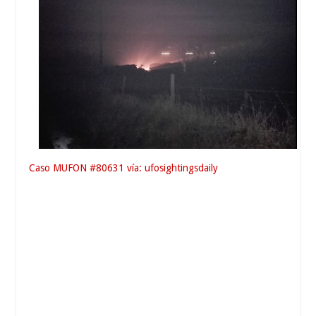
Caso MUFON #80631 vía: ufosightingsdaily