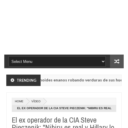
k vieron a humanoides enanos robando verduras de sus huertos.
TRENDING
Ma
23,
adio rusa UVB-76, conocida como la radio del fin del mundo volvió a 
20
HOME
VÍDEO
k vieron a humanoides enanos robando verduras de sus huertos.
EL EX OPERADOR DE LA CIA STEVE PIECZENIK: "NIBIRU ES REAL
Ma
Y HILLARY LO SABE".
23,
El ex operador de la CIA Steve
adio rusa UVB-76, conocida como la radio del fin del mundo volvió a 
20
Pieczenik: "Nibiru es real y Hillary lo