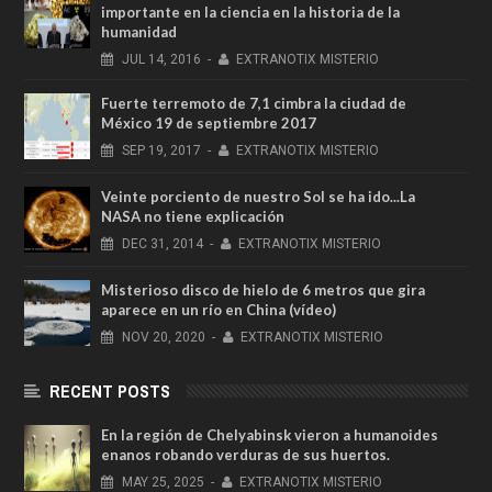
importante en la ciencia en la historia de la
humanidad
JUL
14,
2016
-
EXTRANOTIX MISTERIO
Fuerte terremoto de 7,1 cimbra la ciudad de
México 19 de septiembre 2017
SEP
19,
2017
-
EXTRANOTIX MISTERIO
Veinte porciento de nuestro Sol se ha ido...La
NASA no tiene explicación
DEC
31,
2014
-
EXTRANOTIX MISTERIO
Misterioso disco de hielo de 6 metros que gira
aparece en un río en China (vídeo)
NOV
20,
2020
-
EXTRANOTIX MISTERIO
RECENT POSTS
En la región de Chelyabinsk vieron a humanoides
enanos robando verduras de sus huertos.
MAY
25,
2025
-
EXTRANOTIX MISTERIO