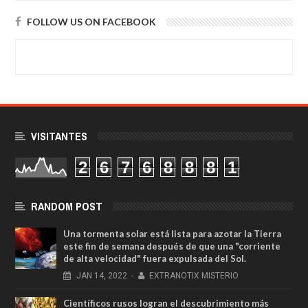
FOLLOW US ON FACEBOOK
VISITANTES
2
6
7
6
8
8
8
1
RANDOM POST
Una tormenta solar está lista para azotar la Tierra
este fin de semana después de que una "corriente
de alta velocidad" fuera expulsada del Sol.
JAN
14,
2022
-
EXTRANOTIX MISTERIO
Científicos rusos logran el descubrimiento más