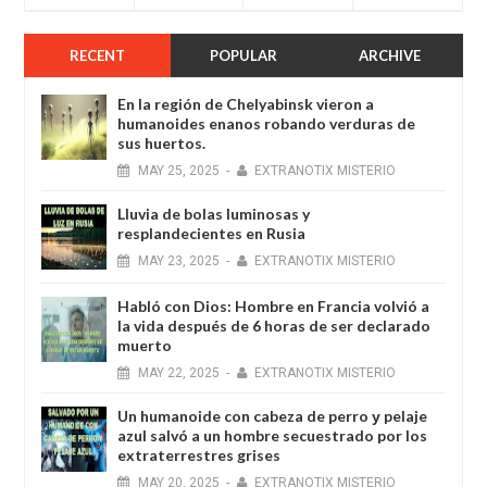
RECENT
POPULAR
ARCHIVE
En la región de Chelyabinsk vieron a
humanoides enanos robando verduras de
sus huertos.
MAY
25,
2025
-
EXTRANOTIX MISTERIO
Lluvia de bolas luminosas y
resplandecientes en Rusia
MAY
23,
2025
-
EXTRANOTIX MISTERIO
Habló con Dios: Hombre en Francia volvió a
la vida después de 6 horas de ser declarado
muerto
MAY
22,
2025
-
EXTRANOTIX MISTERIO
Un humanoide con cabeza de perro у pelaje
azul salvó a un hombre secuestrado por los
extraterrestres grises
MAY
20,
2025
-
EXTRANOTIX MISTERIO