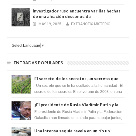
Investigador ruso encuentra varillas hechas
de una aleación desconocida
MAY
19,
2025
-
EXTRANOTIX MISTERIO
Select Language
▼
ENTRADAS POPULARES
El secreto de los secretos, un secreto que
cambiaría por completo el destino de la
Un secreto que se le ha ocultado a la humanidad El
humanidad
secreto de los secretos En el verano de 2003, en una
zona inexplorada de las m...
¿El presidente de Rusia Vladímir Putin y la
Federación Galactica han firmado un
El presidente de Rusia Vladímir Putin y la Federación
tratado para acabar con los Sionistas?
Galáctica han firmado un tratado para trabajar juntos,
para exponer a todos los Si...
Una intensa sequía revela en un río un