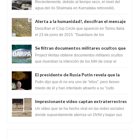
impresionante hallazgo de miles de Shiva
Recientemente, debido al tiempo seco, el nivel del
Lingas
agua del río Shalmala en Karnataka retrocedió,
revelando la presencia de miles de Shiv...
Alerta a la humanidad!, descifran el mensaje
del Crop Circle de Torino ,Italia
Descifran el Crop Circle que apareció en Torino Italia
el 23 de junio de 2015. "Guardaos de los
extraterrestres con regalos! Esos ...
Se filtran documentos militares ocultos que
muestran la intención de los NIH de crear el
Project Veritas obtiene documentos militares ocultos
SARS-CoV-2, utilizando la investigación de
que muestran la intención de los NIH de crear el
SARS-CoV-2, utilizando la investigaci...
ganancia de función
El presidente de Rusia Putin revela que la
clase dominante en el mundo son los
Putin dijo que él no era uno de "ellos", pero tienen
híbridos reptiles
miedo de él y han intentado atraerlo a su "culto
babilónico antiguo....
Impresionante vídeo captan extraterrestres
bajando de un OVNI en Arabia Saudita
Un vídeo que se ha hecho viral en las redes sociales
donde supuestamente aterriza un OVNI y bajan sus
tripulantes en el desierto en Ara...