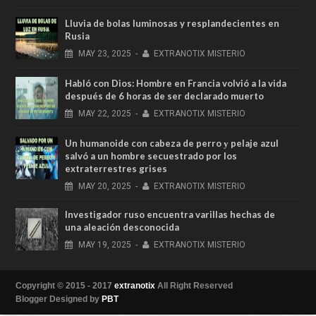
Lluvia de bolas luminosas y resplandecientes en
Rusia
MAY
23,
2025
-
EXTRANOTIX MISTERIO
Habló con Dios: Hombre en Francia volvió a la vida
después de 6 horas de ser declarado muerto
MAY
22,
2025
-
EXTRANOTIX MISTERIO
Un humanoide con cabeza de perro у pelaje azul
salvó a un hombre secuestrado por los
extraterrestres grises
MAY
20,
2025
-
EXTRANOTIX MISTERIO
Investigador ruso encuentra varillas hechas de
una aleación desconocida
MAY
19,
2025
-
EXTRANOTIX MISTERIO
Copyright © 2015 - 2017
extranotix
All Right Reserved
Blogger Designed by
PBT