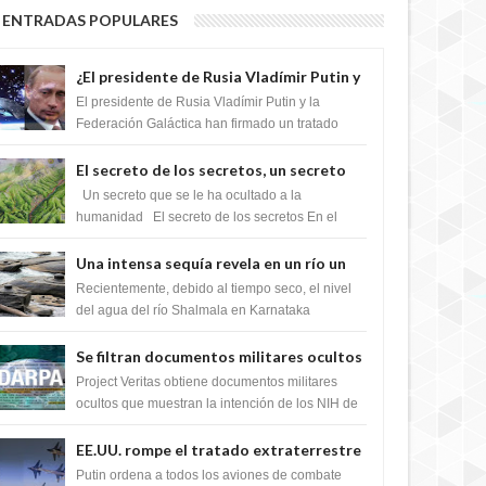
ENTRADAS POPULARES
¿El presidente de Rusia Vladímir Putin y
la Federación Galactica han firmado un
El presidente de Rusia Vladímir Putin y la
tratado para acabar con los Sionistas?
Federación Galáctica han firmado un tratado
para trabajar juntos, para exponer a todos los
Si...
El secreto de los secretos, un secreto
que cambiaría por completo el destino
Un secreto que se le ha ocultado a la
de la humanidad
humanidad El secreto de los secretos En el
verano de 2003, en una zona inexplorada de las
m...
Una intensa sequía revela en un río un
impresionante hallazgo de miles de
Recientemente, debido al tiempo seco, el nivel
Shiva Lingas
del agua del río Shalmala en Karnataka
retrocedió, revelando la presencia de miles de
Shiv...
Se filtran documentos militares ocultos
que muestran la intención de los NIH de
Project Veritas obtiene documentos militares
crear el SARS-CoV-2, utilizando la
ocultos que muestran la intención de los NIH de
crear el SARS-CoV-2, utilizando la investigaci...
investigación de ganancia de función
EE.UU. rompe el tratado extraterrestre
y se prepara para destruir el misterioso
Putin ordena a todos los aviones de combate