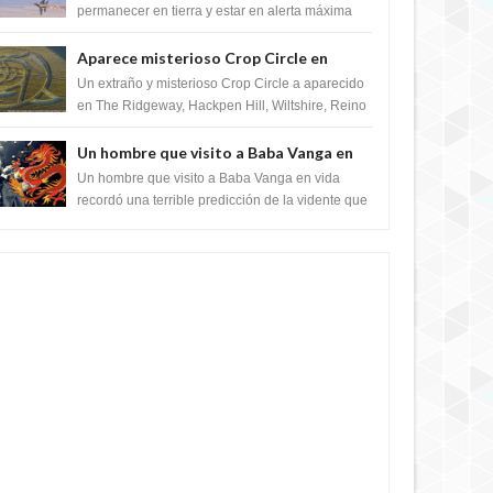
satélite "Caballero Negro"
permanecer en tierra y estar en alerta máxima
para despegar, después de que Obama rompe
el ...
Aparece misterioso Crop Circle en
Reino Unido 23 de junio 2016
Un extraño y misterioso Crop Circle a aparecido
en The Ridgeway, Hackpen Hill, Wiltshire, Reino
Unido, fue reportado por Crop circle conec...
Un hombre que visito a Baba Vanga en
vida recordó la terrible predicción de la
Un hombre que visito a Baba Vanga en vida
vidente para febrero de 2022.
recordó una terrible predicción de la vidente que
sucedería el 2 de febrero de 2022. Según el
pron...