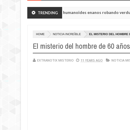
e Chelyabinsk vieron a humanoides enanos robando verduras de sus 
TRENDING
la princesa Tisul de la región de Kemerovo.
HOME
NOTICIA INCREÍBLE
EL MISTERIO DEL HOMBRE 
El misterio del hombre de 60 años 
EXTRANOTIX MISTERIO
11 YEARS AGO
NOTICIA MI