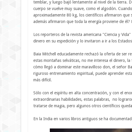
temblar, y luego bajó lentamente al nivel de la tierra. 
cuerpo se vuelve muy suave, como el algodón. Cuando 
aproximadamente 80 kg, los científicos afirmaron que s
además afirmaron que toda la energía proviene de él? 
Los reporteros de la revista americana "Ciencia y Vid
dinero en su espedición y lo invitaron a ir a los Estado
Baia Mitchell educadamente rechazó la oferta de ser re
estas montañas selváticas, no me interesa el dinero, la
cómo llegó a dominar este maravilloso don, el señor B
riguroso entrenamiento espiritual, puede aprender esta
más difícil.
Sólo con el espíritu en alta concentración, y con el en
extraordinarias habilidades, estas palabras, no lograron
tratarse de magia, pero algunos otros científicos que
En la India en varios libros antiguos se ha documentado