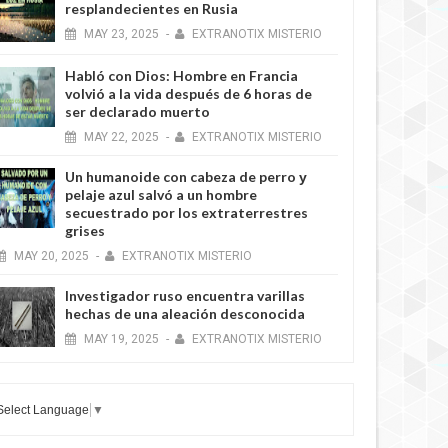
resplandecientes en Rusia
MAY
23,
2025
-
EXTRANOTIX MISTERIO
Habló con Dios: Hombre en Francia
volvió a la vida después de 6 horas de
ser declarado muerto
MAY
22,
2025
-
EXTRANOTIX MISTERIO
Un humanoide con cabeza de perro у
pelaje azul salvó a un hombre
secuestrado por los extraterrestres
grises
MAY
20,
2025
-
EXTRANOTIX MISTERIO
Investigador ruso encuentra varillas
hechas de una aleación desconocida
MAY
19,
2025
-
EXTRANOTIX MISTERIO
Select Language
▼