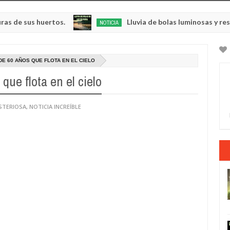
huertos.
Lluvia de bolas luminosas y resplandecien
NOTICIA
May
23,
0
2025
DE 60 AÑOS QUE FLOTA EN EL CIELO
que flota en el cielo
STERIOSA
,
NOTICIA INCREÍBLE