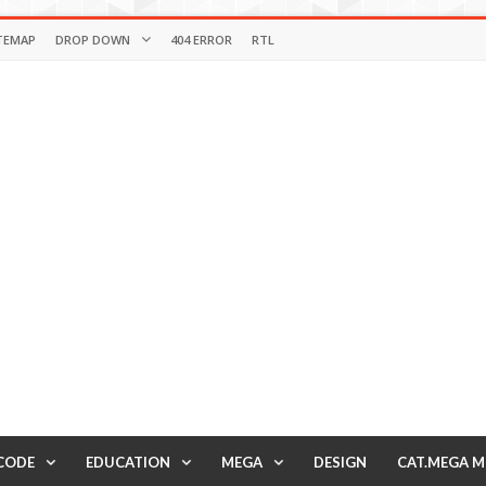
TEMAP
DROP DOWN
404 ERROR
RTL
CODE
EDUCATION
MEGA
DESIGN
CAT.MEGA 