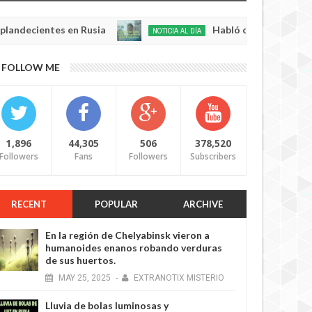
tes en Rusia
Habló con Dios: Hombre en Franci
NOTICIA AL DÍA
May
22,
0
FOLLOW ME
2025
1,896
44,305
506
378,520
Followers
Fans
Followers
Subscribers
RECENT
POPULAR
ARCHIVE
En la región de Chelyabinsk vieron a
humanoides enanos robando verduras
de sus huertos.
MAY
25,
2025
-
EXTRANOTIX MISTERIO
Lluvia de bolas luminosas y