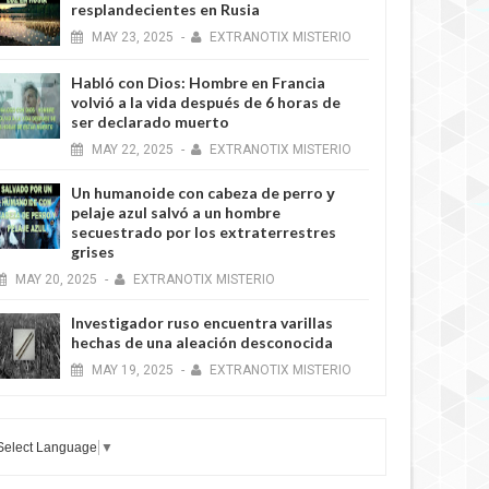
resplandecientes en Rusia
MAY
23,
2025
-
EXTRANOTIX MISTERIO
Habló con Dios: Hombre en Francia
volvió a la vida después de 6 horas de
ser declarado muerto
MAY
22,
2025
-
EXTRANOTIX MISTERIO
Un humanoide con cabeza de perro у
pelaje azul salvó a un hombre
secuestrado por los extraterrestres
grises
MAY
20,
2025
-
EXTRANOTIX MISTERIO
Investigador ruso encuentra varillas
hechas de una aleación desconocida
MAY
19,
2025
-
EXTRANOTIX MISTERIO
Select Language
▼