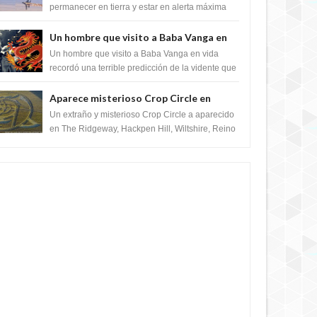
satélite "Caballero Negro"
permanecer en tierra y estar en alerta máxima
para despegar, después de que Obama rompe
el ...
Un hombre que visito a Baba Vanga en
vida recordó la terrible predicción de la
Un hombre que visito a Baba Vanga en vida
vidente para febrero de 2022.
recordó una terrible predicción de la vidente que
sucedería el 2 de febrero de 2022. Según el
pron...
Aparece misterioso Crop Circle en
Reino Unido 23 de junio 2016
Un extraño y misterioso Crop Circle a aparecido
en The Ridgeway, Hackpen Hill, Wiltshire, Reino
Unido, fue reportado por Crop circle conec...