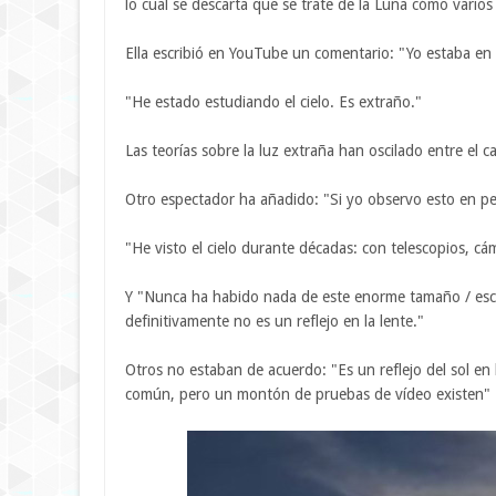
lo cual se descarta que se trate de la Luna cómo vario
Ella escribió en YouTube un comentario: "Yo estaba en l
"He estado estudiando el cielo. Es extraño."
Las teorías sobre la luz extraña han oscilado entre el c
Otro espectador ha añadido: "Si yo observo esto en p
"He visto el cielo durante décadas: con telescopios, cá
Y "Nunca ha habido nada de este enorme tamaño / esca
definitivamente no es un reflejo en la lente."
Otros no estaban de acuerdo: "Es un reflejo del sol e
común, pero un montón de pruebas de vídeo existen"