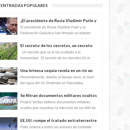
ENTRADAS POPULARES
¿El presidente de Rusia Vladímir Putin y
la Federación Galactica han firmado un
El presidente de Rusia Vladímir Putin y la
tratado para acabar con los Sionistas?
Federación Galáctica han firmado un tratado
para trabajar juntos, para exponer a todos los
Si...
El secreto de los secretos, un secreto
que cambiaría por completo el destino
Un secreto que se le ha ocultado a la
de la humanidad
humanidad El secreto de los secretos En el
verano de 2003, en una zona inexplorada de las
m...
Una intensa sequía revela en un río un
impresionante hallazgo de miles de
Recientemente, debido al tiempo seco, el nivel
Shiva Lingas
del agua del río Shalmala en Karnataka
retrocedió, revelando la presencia de miles de
Shiv...
Se filtran documentos militares ocultos
que muestran la intención de los NIH de
Project Veritas obtiene documentos militares
crear el SARS-CoV-2, utilizando la
ocultos que muestran la intención de los NIH de
crear el SARS-CoV-2, utilizando la investigaci...
investigación de ganancia de función
EE.UU. rompe el tratado extraterrestre
y se prepara para destruir el misterioso
Putin ordena a todos los aviones de combate