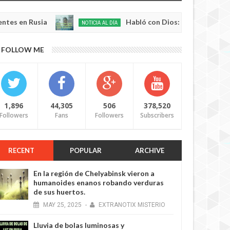
sia
Habló con Dios: Hombre en Francia volvió 
NOTICIA AL DÍA
May
22,
0
FOLLOW ME
2025
1,896
44,305
506
378,520
Followers
Fans
Followers
Subscribers
RECENT
POPULAR
ARCHIVE
En la región de Chelyabinsk vieron a
humanoides enanos robando verduras
de sus huertos.
MAY
25,
2025
-
EXTRANOTIX MISTERIO
Lluvia de bolas luminosas y