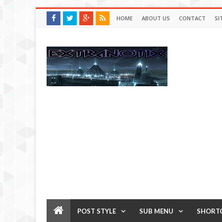
HOME
ABOUT US
CONTACT
SI
POST STYLE
SUB MENU
SHORT