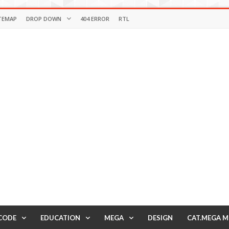
TEMAP
DROP DOWN
404 ERROR
RTL
CODE
EDUCATION
MEGA
DESIGN
CAT.MEGA 