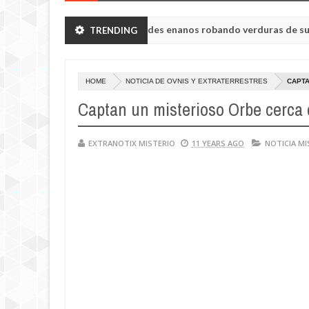
insk vieron a humanoides enanos robando verduras de sus huertos.
TRENDING
sa Tisul de la región de Kemerovo.
HOME
NOTICIA DE OVNIS Y EXTRATERRESTRES
CAPTA
Captan un misterioso Orbe cerca 
EXTRANOTIX MISTERIO
11 YEARS AGO
NOTICIA MI