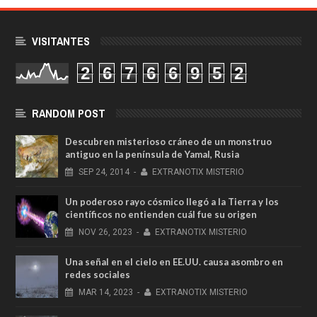
VISITANTES
2
6
7
6
6
9
5
2
RANDOM POST
Descubren misterioso cráneo de un monstruo
antiguo en la península de Yamal, Rusia
SEP
24,
2014
-
EXTRANOTIX MISTERIO
Un poderoso rayo cósmico llegó a la Tierra y los
científicos no entienden cuál fue su origen
NOV
26,
2023
-
EXTRANOTIX MISTERIO
Una señal en el cielo en EE.UU. causa asombro en
redes sociales
MAR
14,
2023
-
EXTRANOTIX MISTERIO