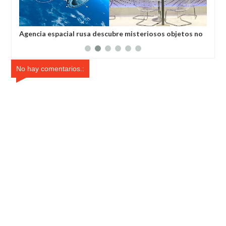
Agencia espacial rusa descubre misteriosos objetos no
El 
identificados en el espacio
No hay comentarios.: