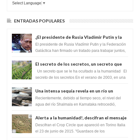
Select Language
▼
ENTRADAS POPULARES
¿El presidente de Rusia Vladímir Putin y la
Federación Galactica han firmado un
El presidente de Rusia Vladímir Putin y la Federación
tratado para acabar con los Sionistas?
Galáctica han firmado un tratado para trabajar juntos,
para exponer a todos los Si...
El secreto de los secretos, un secreto que
cambiaría por completo el destino de la
Un secreto que se le ha ocultado a la humanidad El
humanidad
secreto de los secretos En el verano de 2003, en una
zona inexplorada de las m...
Una intensa sequía revela en un río un
impresionante hallazgo de miles de Shiva
Recientemente, debido al tiempo seco, el nivel del
Lingas
agua del río Shalmala en Karnataka retrocedió,
revelando la presencia de miles de Shiv...
Alerta a la humanidad!, descifran el mensaje
del Crop Circle de Torino ,Italia
Descifran el Crop Circle que apareció en Torino Italia
el 23 de junio de 2015. "Guardaos de los
extraterrestres con regalos! Esos ...