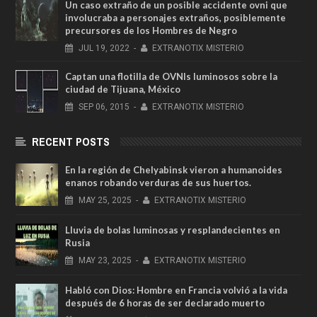
Un caso extraño de un posible accidente ovni que
involucraba a personajes extraños, posiblemente
precursores de los Hombres de Negro
JUL
19,
2022
-
EXTRANOTIX MISTERIO
Captan una flotilla de OVNIs luminosos sobre la
ciudad de Tijuana, México
SEP
06,
2015
-
EXTRANOTIX MISTERIO
RECENT POSTS
En la región de Chelyabinsk vieron a humanoides
enanos robando verduras de sus huertos.
MAY
25,
2025
-
EXTRANOTIX MISTERIO
Lluvia de bolas luminosas y resplandecientes en
Rusia
MAY
23,
2025
-
EXTRANOTIX MISTERIO
Habló con Dios: Hombre en Francia volvió a la vida
después de 6 horas de ser declarado muerto