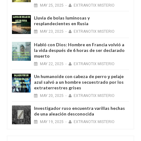
MAY
25,
2025
-
EXTRANOTIX MISTERIO
Lluvia de bolas luminosas y
resplandecientes en Rusia
MAY
23,
2025
-
EXTRANOTIX MISTERIO
Habló con Dios: Hombre en Francia volvió a
la vida después de 6 horas de ser declarado
muerto
MAY
22,
2025
-
EXTRANOTIX MISTERIO
Un humanoide con cabeza de perro у pelaje
azul salvó a un hombre secuestrado por los
extraterrestres grises
MAY
20,
2025
-
EXTRANOTIX MISTERIO
Investigador ruso encuentra varillas hechas
de una aleación desconocida
MAY
19,
2025
-
EXTRANOTIX MISTERIO