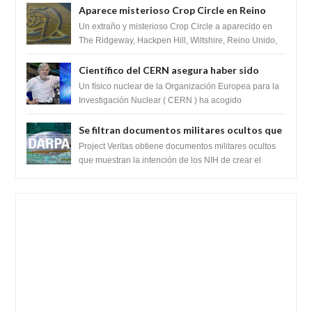
Aparece misterioso Crop Circle en Reino
Unido 23 de junio 2016
Un extraño y misterioso Crop Circle a aparecido en
The Ridgeway, Hackpen Hill, Wiltshire, Reino Unido,
fue reportado por Crop circle conec...
Científico del CERN asegura haber sido
ayudado por seres de luz durante una
Un físico nuclear de la Organización Europea para la
prueba del Colisionador de Hadrones
Investigación Nuclear ( CERN ) ha acogido
recientemente el cristianismo en su corazó...
Se filtran documentos militares ocultos que
muestran la intención de los NIH de crear el
Project Veritas obtiene documentos militares ocultos
SARS-CoV-2, utilizando la investigación de
que muestran la intención de los NIH de crear el
SARS-CoV-2, utilizando la investigaci...
ganancia de función