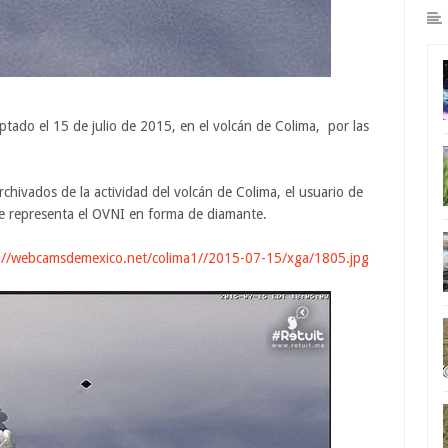
tado el 15 de julio de 2015, en el volcán de Colima, por las
chivados de la actividad del volcán de Colima, el usuario de
e representa el OVNI en forma de diamante.
://webcamsdemexico.net/colima1//2015-07-15/xga/1805.jpg