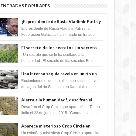
ENTRADAS POPULARES
¿El presidente de Rusia Vladímir Putin y
la Federación Galactica han firmado un
El presidente de Rusia Vladímir Putin y la
tratado para acabar con los Sionistas?
Federación Galáctica han firmado un tratado
para trabajar juntos, para exponer a todos los
Si...
El secreto de los secretos, un secreto
que cambiaría por completo el destino
Un secreto que se le ha ocultado a la
de la humanidad
humanidad El secreto de los secretos En el
verano de 2003, en una zona inexplorada de las
m...
Una intensa sequía revela en un río un
impresionante hallazgo de miles de
Recientemente, debido al tiempo seco, el nivel
Shiva Lingas
del agua del río Shalmala en Karnataka
retrocedió, revelando la presencia de miles de
Shiv...
Alerta a la humanidad!, descifran el
mensaje del Crop Circle de Torino ,Italia
Descifran el Crop Circle que apareció en Torino
Italia el 23 de junio de 2015. "Guardaos de los
extraterrestres con regalos! Esos ...
Aparece misterioso Crop Circle en
Reino Unido 23 de junio 2016
Un extraño y misterioso Crop Circle a aparecido