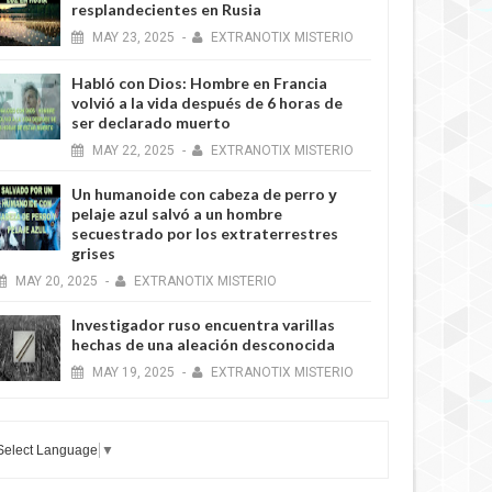
resplandecientes en Rusia
MAY
23,
2025
-
EXTRANOTIX MISTERIO
Habló con Dios: Hombre en Francia
volvió a la vida después de 6 horas de
ser declarado muerto
MAY
22,
2025
-
EXTRANOTIX MISTERIO
Un humanoide con cabeza de perro у
pelaje azul salvó a un hombre
secuestrado por los extraterrestres
grises
MAY
20,
2025
-
EXTRANOTIX MISTERIO
Investigador ruso encuentra varillas
hechas de una aleación desconocida
MAY
19,
2025
-
EXTRANOTIX MISTERIO
Select Language
▼