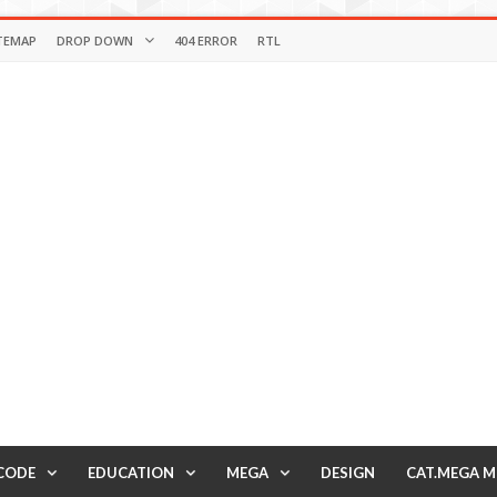
TEMAP
DROP DOWN
404 ERROR
RTL
CODE
EDUCATION
MEGA
DESIGN
CAT.MEGA 