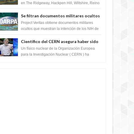
en The Ridgeway, Hackpen Hill, Wiltshire, Reino
Unido, fue reportado por Crop circle conec...
Se filtran documentos militares ocultos
que muestran la intención de los NIH de
Project Veritas obtiene documentos militares
crear el SARS-CoV-2, utilizando la
ocultos que muestran la intención de los NIH de
crear el SARS-CoV-2, utilizando la investigaci...
investigación de ganancia de función
Científico del CERN asegura haber sido
ayudado por seres de luz durante una
Un físico nuclear de la Organización Europea
prueba del Colisionador de Hadrones
para la Investigación Nuclear ( CERN ) ha
acogido recientemente el cristianismo en su
corazó...