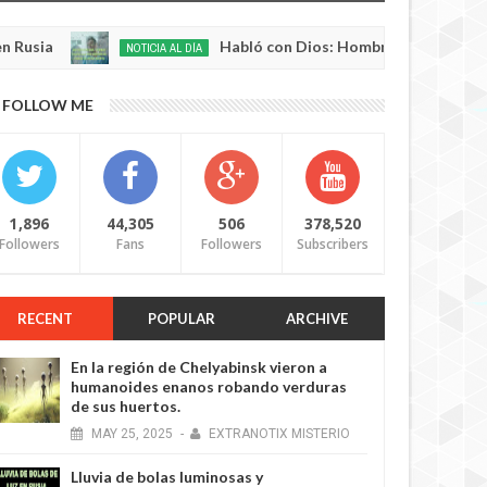
Habló con Dios: Hombre en Francia volvió a la 
NOTICIA AL DÍA
ay
2,
0
025
FOLLOW ME
1,896
44,305
506
378,520
Followers
Fans
Followers
Subscribers
RECENT
POPULAR
ARCHIVE
En la región de Chelyabinsk vieron a
humanoides enanos robando verduras
de sus huertos.
MAY
25,
2025
-
EXTRANOTIX MISTERIO
Lluvia de bolas luminosas y