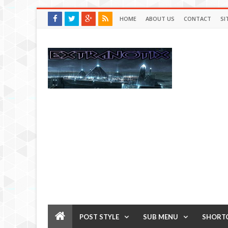
HOME
ABOUT US
CONTACT
SI
POST STYLE
SUB MENU
SHORT