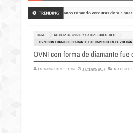
vieron a humanoides enanos robando verduras de sus huertos.
TRENDING
May
23,
ul de la región de Kemerovo.
0
2025
HOME
NOTICIA DE OVNIS Y EXTRATERRESTRES
OVNI CON FORMA DE DIAMANTE FUE CAPTADO EN EL VOLCÁN 
OVNI con forma de diamante fue c
EXTRANOTIX MISTERIO
11 YEARS AGO
NOTICIA DE