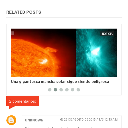
RELATED POSTS
ÍA
EXTRANOTIX MISTERIO
NOTICIA
EXTRANOT
Una gigantesca mancha solar sigue siendo peligrosa
La 
para la Tierra
2 comentarios:
25 DE AGOSTO DE 2015 A LAS 12:15 A.M.
UNKNOWN