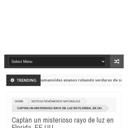
abinsk vieron a humanoides enanos robando verduras de sus huertos
TRENDING
 de radio rusa UVB-76, conocida como la radio del fin del mundo vol
HOME
NOTICIA FENÓMENOS NATURALES
abinsk vieron a humanoides enanos robando verduras de sus huertos
CAPTAN UN MISTERIOSO RAYO DE LUZ EN FLORIDA, EE.UU.
Captan un misterioso rayo de luz en
 de radio rusa UVB-76, conocida como la radio del fin del mundo vol
Florida, EE.UU.