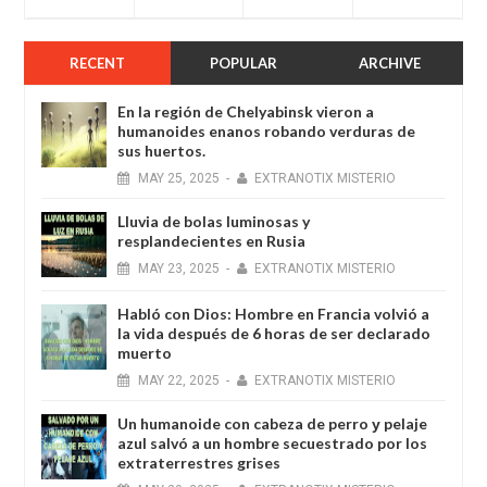
RECENT
POPULAR
ARCHIVE
En la región de Chelyabinsk vieron a
humanoides enanos robando verduras de
sus huertos.
MAY
25,
2025
-
EXTRANOTIX MISTERIO
Lluvia de bolas luminosas y
resplandecientes en Rusia
MAY
23,
2025
-
EXTRANOTIX MISTERIO
Habló con Dios: Hombre en Francia volvió a
la vida después de 6 horas de ser declarado
muerto
MAY
22,
2025
-
EXTRANOTIX MISTERIO
Un humanoide con cabeza de perro у pelaje
azul salvó a un hombre secuestrado por los
extraterrestres grises