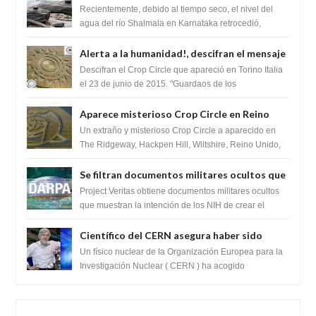
impresionante hallazgo de miles de Shiva
Recientemente, debido al tiempo seco, el nivel del
Lingas
agua del río Shalmala en Karnataka retrocedió,
revelando la presencia de miles de Shiv...
Alerta a la humanidad!, descifran el mensaje
del Crop Circle de Torino ,Italia
Descifran el Crop Circle que apareció en Torino Italia
el 23 de junio de 2015. "Guardaos de los
extraterrestres con regalos! Esos ...
Aparece misterioso Crop Circle en Reino
Unido 23 de junio 2016
Un extraño y misterioso Crop Circle a aparecido en
The Ridgeway, Hackpen Hill, Wiltshire, Reino Unido,
fue reportado por Crop circle conec...
Se filtran documentos militares ocultos que
muestran la intención de los NIH de crear el
Project Veritas obtiene documentos militares ocultos
SARS-CoV-2, utilizando la investigación de
que muestran la intención de los NIH de crear el
SARS-CoV-2, utilizando la investigaci...
ganancia de función
Científico del CERN asegura haber sido
ayudado por seres de luz durante una
Un físico nuclear de la Organización Europea para la
prueba del Colisionador de Hadrones
Investigación Nuclear ( CERN ) ha acogido
recientemente el cristianismo en su corazó...