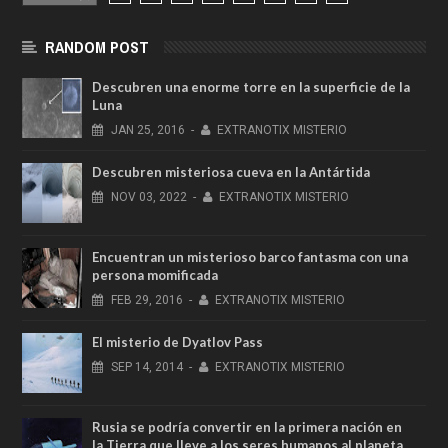
RANDOM POST
Descubren una enorme torre en la superficie de la
Luna
JAN
25,
2016
-
EXTRANOTIX MISTERIO
Descubren misteriosa cueva en la Antártida
NOV
03,
2022
-
EXTRANOTIX MISTERIO
Encuentran un misterioso barco fantasma con una
persona momificada
FEB
29,
2016
-
EXTRANOTIX MISTERIO
El misterio de Dyatlov Pass
SEP
14,
2014
-
EXTRANOTIX MISTERIO
Rusia se podría convertir en la primera nación en
la Tierra que lleve a los seres humanos al planeta