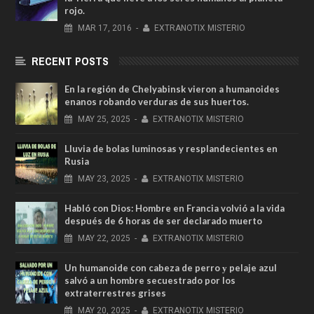
rojo.
MAR
17,
2016
-
EXTRANOTIX MISTERIO
RECENT POSTS
En la región de Chelyabinsk vieron a humanoides
enanos robando verduras de sus huertos.
MAY
25,
2025
-
EXTRANOTIX MISTERIO
Lluvia de bolas luminosas y resplandecientes en
Rusia
MAY
23,
2025
-
EXTRANOTIX MISTERIO
Habló con Dios: Hombre en Francia volvió a la vida
después de 6 horas de ser declarado muerto
MAY
22,
2025
-
EXTRANOTIX MISTERIO
Un humanoide con cabeza de perro у pelaje azul
salvó a un hombre secuestrado por los
extraterrestres grises
MAY
20,
2025
-
EXTRANOTIX MISTERIO