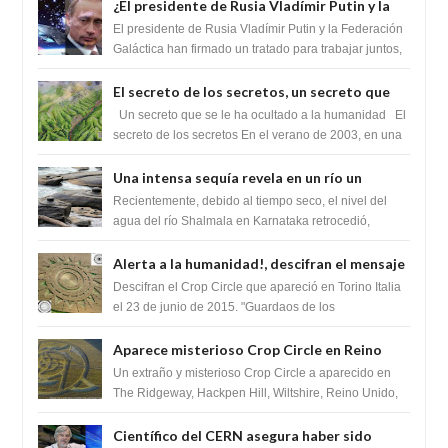
¿El presidente de Rusia Vladímir Putin y la
Federación Galactica han firmado un
El presidente de Rusia Vladímir Putin y la Federación
tratado para acabar con los Sionistas?
Galáctica han firmado un tratado para trabajar juntos,
para exponer a todos los Si...
El secreto de los secretos, un secreto que
cambiaría por completo el destino de la
Un secreto que se le ha ocultado a la humanidad El
humanidad
secreto de los secretos En el verano de 2003, en una
zona inexplorada de las m...
Una intensa sequía revela en un río un
impresionante hallazgo de miles de Shiva
Recientemente, debido al tiempo seco, el nivel del
Lingas
agua del río Shalmala en Karnataka retrocedió,
revelando la presencia de miles de Shiv...
Alerta a la humanidad!, descifran el mensaje
del Crop Circle de Torino ,Italia
Descifran el Crop Circle que apareció en Torino Italia
el 23 de junio de 2015. "Guardaos de los
extraterrestres con regalos! Esos ...
Aparece misterioso Crop Circle en Reino
Unido 23 de junio 2016
Un extraño y misterioso Crop Circle a aparecido en
The Ridgeway, Hackpen Hill, Wiltshire, Reino Unido,
fue reportado por Crop circle conec...
Científico del CERN asegura haber sido