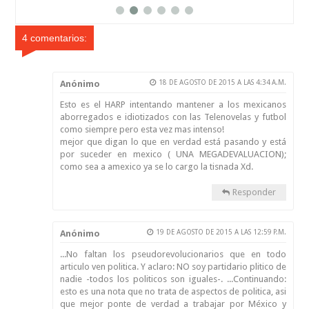
rado EE.UU.
ahora en Cana
4 comentarios:
Anónimo
18 DE AGOSTO DE 2015 A LAS 4:34 A.M.
Esto es el HARP intentando mantener a los mexicanos
aborregados e idiotizados con las Telenovelas y futbol
como siempre pero esta vez mas intenso!
mejor que digan lo que en verdad está pasando y está
por suceder en mexico ( UNA MEGADEVALUACION);
como sea a amexico ya se lo cargo la tisnada Xd.
Responder
Anónimo
19 DE AGOSTO DE 2015 A LAS 12:59 P.M.
...No faltan los pseudorevolucionarios que en todo
articulo ven politica. Y aclaro: NO soy partidario plitico de
nadie -todos los politicos son iguales-. ...Continuando:
esto es una nota que no trata de aspectos de politica, asi
que mejor ponte de verdad a trabajar por México y