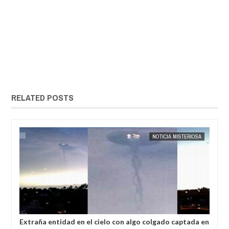
RELATED POSTS
X MISTERIO
NOTICIA MISTERIOSA
EXTRANOTIX MISTERIO
aña entidad en el cielo con algo colgado captada en
Vuelven a esc