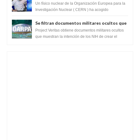
ayudado por seres de luz durante una
Un físico nuclear de la Organización Europea para la
prueba del Colisionador de Hadrones
Investigación Nuclear ( CERN ) ha acogido
recientemente el cristianismo en su corazó...
Se filtran documentos militares ocultos que
muestran la intención de los NIH de crear el
Project Veritas obtiene documentos militares ocultos
SARS-CoV-2, utilizando la investigación de
que muestran la intención de los NIH de crear el
SARS-CoV-2, utilizando la investigaci...
ganancia de función