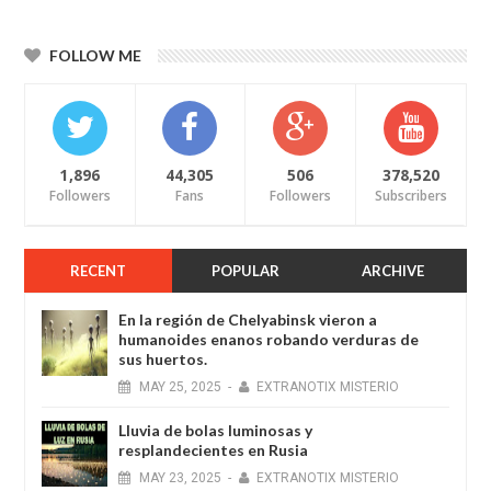
FOLLOW ME
1,896
44,305
506
378,520
Followers
Fans
Followers
Subscribers
RECENT
POPULAR
ARCHIVE
En la región de Chelyabinsk vieron a
humanoides enanos robando verduras de
sus huertos.
MAY
25,
2025
-
EXTRANOTIX MISTERIO
Lluvia de bolas luminosas y
resplandecientes en Rusia
MAY
23,
2025
-
EXTRANOTIX MISTERIO