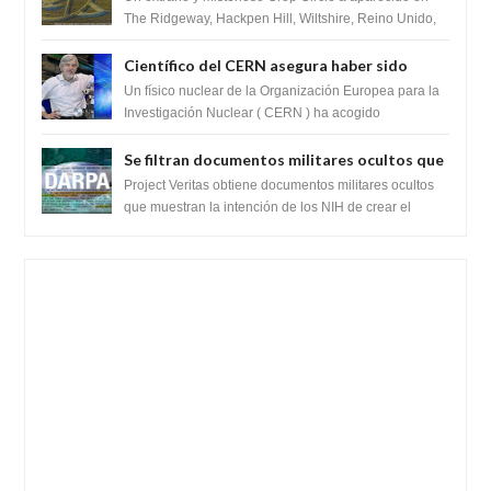
The Ridgeway, Hackpen Hill, Wiltshire, Reino Unido,
fue reportado por Crop circle conec...
Científico del CERN asegura haber sido
ayudado por seres de luz durante una
Un físico nuclear de la Organización Europea para la
prueba del Colisionador de Hadrones
Investigación Nuclear ( CERN ) ha acogido
recientemente el cristianismo en su corazó...
Se filtran documentos militares ocultos que
muestran la intención de los NIH de crear el
Project Veritas obtiene documentos militares ocultos
SARS-CoV-2, utilizando la investigación de
que muestran la intención de los NIH de crear el
SARS-CoV-2, utilizando la investigaci...
ganancia de función