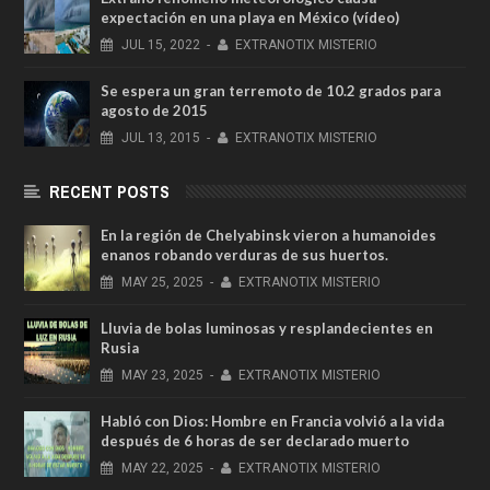
expectación en una playa en México (vídeo)
JUL
15,
2022
-
EXTRANOTIX MISTERIO
Se espera un gran terremoto de 10.2 grados para
agosto de 2015
JUL
13,
2015
-
EXTRANOTIX MISTERIO
RECENT POSTS
En la región de Chelyabinsk vieron a humanoides
enanos robando verduras de sus huertos.
MAY
25,
2025
-
EXTRANOTIX MISTERIO
Lluvia de bolas luminosas y resplandecientes en
Rusia
MAY
23,
2025
-
EXTRANOTIX MISTERIO
Habló con Dios: Hombre en Francia volvió a la vida
después de 6 horas de ser declarado muerto
MAY
22,
2025
-
EXTRANOTIX MISTERIO