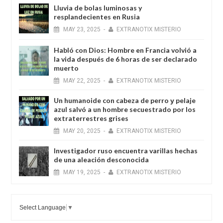
Lluvia de bolas luminosas y
resplandecientes en Rusia
MAY
23,
2025
-
EXTRANOTIX MISTERIO
Habló con Dios: Hombre en Francia volvió a
la vida después de 6 horas de ser declarado
muerto
MAY
22,
2025
-
EXTRANOTIX MISTERIO
Un humanoide con cabeza de perro у pelaje
azul salvó a un hombre secuestrado por los
extraterrestres grises
MAY
20,
2025
-
EXTRANOTIX MISTERIO
Investigador ruso encuentra varillas hechas
de una aleación desconocida
MAY
19,
2025
-
EXTRANOTIX MISTERIO
Select Language
▼