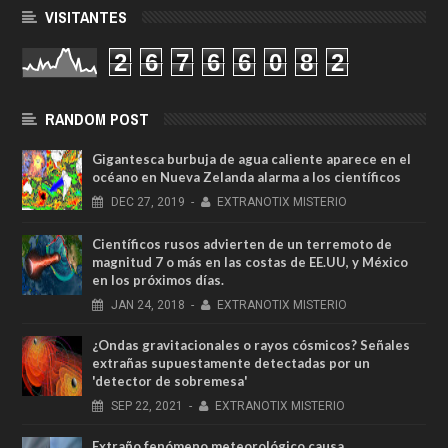
VISITANTES
2
6
7
6
6
0
8
2
RANDOM POST
Gigantesca burbuja de agua caliente aparece en el
océano en Nueva Zelanda alarma a los científicos
DEC
27,
2019
-
EXTRANOTIX MISTERIO
Científicos rusos advierten de un terremoto de
magnitud 7 o más en las costas de EE.UU, y México
en los próximos días.
JAN
24,
2018
-
EXTRANOTIX MISTERIO
¿Ondas gravitacionales o rayos cósmicos? Señales
extrañas supuestamente detectadas por un
'detector de sobremesa'
SEP
22,
2021
-
EXTRANOTIX MISTERIO
Extraño fenómeno meteorológico causa