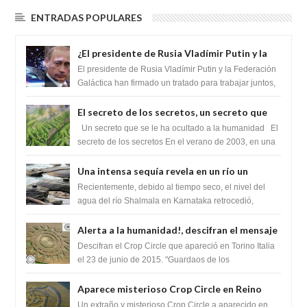
ENTRADAS POPULARES
¿El presidente de Rusia Vladímir Putin y la
Federación Galactica han firmado un
El presidente de Rusia Vladímir Putin y la Federación
tratado para acabar con los Sionistas?
Galáctica han firmado un tratado para trabajar juntos,
para exponer a todos los Si...
El secreto de los secretos, un secreto que
cambiaría por completo el destino de la
Un secreto que se le ha ocultado a la humanidad El
humanidad
secreto de los secretos En el verano de 2003, en una
zona inexplorada de las m...
Una intensa sequía revela en un río un
impresionante hallazgo de miles de Shiva
Recientemente, debido al tiempo seco, el nivel del
Lingas
agua del río Shalmala en Karnataka retrocedió,
revelando la presencia de miles de Shiv...
Alerta a la humanidad!, descifran el mensaje
del Crop Circle de Torino ,Italia
Descifran el Crop Circle que apareció en Torino Italia
el 23 de junio de 2015. "Guardaos de los
extraterrestres con regalos! Esos ...
Aparece misterioso Crop Circle en Reino
Unido 23 de junio 2016
Un extraño y misterioso Crop Circle a aparecido en