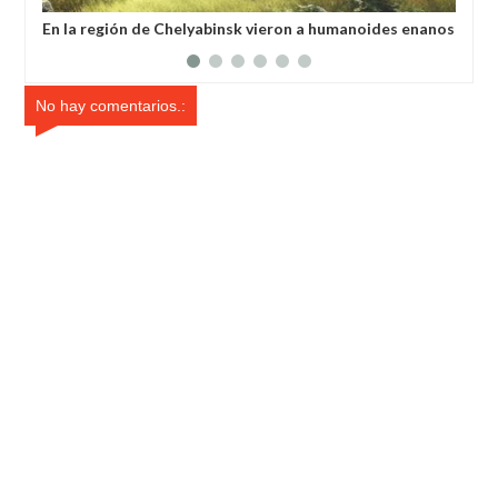
En la región de Chelyabinsk vieron a humanoides enanos
Llu
robando verduras de sus huertos.
No hay comentarios.: