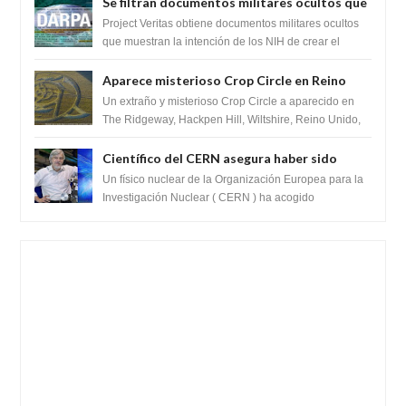
Se filtran documentos militares ocultos que
muestran la intención de los NIH de crear el
Project Veritas obtiene documentos militares ocultos
SARS-CoV-2, utilizando la investigación de
que muestran la intención de los NIH de crear el
SARS-CoV-2, utilizando la investigaci...
ganancia de función
Aparece misterioso Crop Circle en Reino
Unido 23 de junio 2016
Un extraño y misterioso Crop Circle a aparecido en
The Ridgeway, Hackpen Hill, Wiltshire, Reino Unido,
fue reportado por Crop circle conec...
Científico del CERN asegura haber sido
ayudado por seres de luz durante una
Un físico nuclear de la Organización Europea para la
prueba del Colisionador de Hadrones
Investigación Nuclear ( CERN ) ha acogido
recientemente el cristianismo en su corazó...