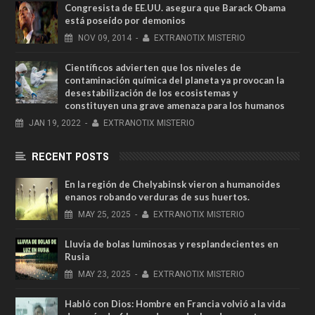
Congresista de EE.UU. asegura que Barack Obama
está poseído por demonios
NOV
09,
2014
-
EXTRANOTIX MISTERIO
Científicos advierten que los niveles de
contaminación química del planeta ya provocan la
desestabilización de los ecosistemas y
constituyen una grave amenaza para los humanos
JAN
19,
2022
-
EXTRANOTIX MISTERIO
RECENT POSTS
En la región de Chelyabinsk vieron a humanoides
enanos robando verduras de sus huertos.
MAY
25,
2025
-
EXTRANOTIX MISTERIO
Lluvia de bolas luminosas y resplandecientes en
Rusia
MAY
23,
2025
-
EXTRANOTIX MISTERIO
Habló con Dios: Hombre en Francia volvió a la vida