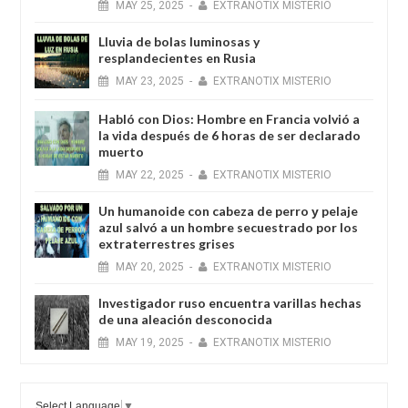
MAY
25,
2025
-
EXTRANOTIX MISTERIO
Lluvia de bolas luminosas y
resplandecientes en Rusia
MAY
23,
2025
-
EXTRANOTIX MISTERIO
Habló con Dios: Hombre en Francia volvió a
la vida después de 6 horas de ser declarado
muerto
MAY
22,
2025
-
EXTRANOTIX MISTERIO
Un humanoide con cabeza de perro у pelaje
azul salvó a un hombre secuestrado por los
extraterrestres grises
MAY
20,
2025
-
EXTRANOTIX MISTERIO
Investigador ruso encuentra varillas hechas
de una aleación desconocida
MAY
19,
2025
-
EXTRANOTIX MISTERIO
Select Language
▼