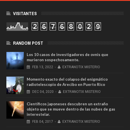
VISITANTES
2
6
7
6
8
0
2
9
RANDOM POST
Los 10 casos de investigadores de ovnis que
murieron sospechosamente.
FEB
13,
2022
-
EXTRANOTIX MISTERIO
Momento exacto del colapso del enigmático
radiotelescopio de Arecibo en Puerto Rico
DEC
04,
2020
-
EXTRANOTIX MISTERIO
Científicos japoneses descubren un extraño
objeto que se mueve dentro de las nubes de gas
interestelar.
FEB
04,
2017
-
EXTRANOTIX MISTERIO