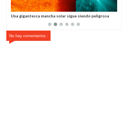
tesca mancha solar sigue siendo peligrosa
La NASA se prepara
erra
No hay comentarios.: