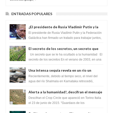
ENTRADAS POPULARES
¿El presidente de Rusia Vladímir Putin y la
Federación Galactica han firmado un
El presidente de Rusia Vladímir Putin y la Federación
tratado para acabar con los Sionistas?
Galáctica han firmado un tratado para trabajar juntos,
para exponer a todos los Si...
El secreto de los secretos, un secreto que
cambiaría por completo el destino de la
Un secreto que se le ha ocultado a la humanidad El
humanidad
secreto de los secretos En el verano de 2003, en una
zona inexplorada de las m...
Una intensa sequía revela en un río un
impresionante hallazgo de miles de Shiva
Recientemente, debido al tiempo seco, el nivel del
Lingas
agua del río Shalmala en Karnataka retrocedió,
revelando la presencia de miles de Shiv...
Alerta a la humanidad!, descifran el mensaje
del Crop Circle de Torino ,Italia
Descifran el Crop Circle que apareció en Torino Italia
el 23 de junio de 2015. "Guardaos de los
extraterrestres con regalos! Esos ...